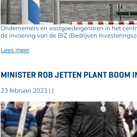
t
n
s
j
c
d
t
d
o
a
e
f
a
g
1
i
Ondernemers en vastgoedeigenaren in het centr
c
b
,
j
de invoering van de BIZ (Bedrijven Investeringsz
h
u
5
n
u
u
Lees meer
r
u
t
r
s
g
MINISTER ROB JETTEN PLANT BOOM I
p
r
o
a
r
23 februari 2023
|
|
t
t
i
M
c
s
i
o
p
n
a
a
i
c
r
s
h
k