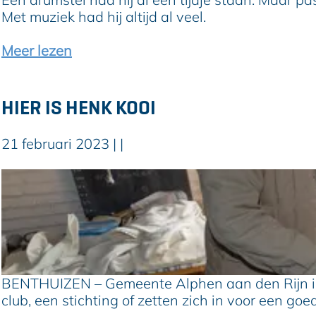
i
r
o
Met muziek had hij altijd al veel.
j
j
m
f
a
i
o
Meer lezen
t
n
n
v
K
h
e
o
e
r
HIER IS HENK KOOI
s
t
H
t
K
i
21 februari 2023
|
|
e
l
e
r
i
r
H
m
i
i
a
s
e
a
A
r
t
r
i
b
j
s
o
a
H
BENTHUIZEN – Gemeente Alphen aan den Rijn is ri
s
n
e
club, een stichting of zetten zich in voor een g
K
n