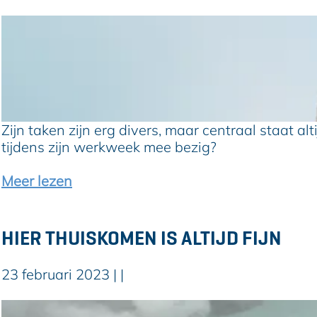
e
j
L
e
a
r
?
s
C
i
g
Zijn taken zijn erg divers, maar centraal staat a
g
tijdens zijn werkweek mee bezig?
a
a
o
Meer lezen
r
v
i
e
s
r
HIER THUISKOMEN IS ALTIJD FIJN
s
L
i
a
23 februari 2023
|
|
n
r
d
s
H
s
C