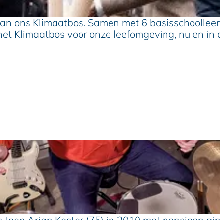
aan ons Klimaatbos. Samen met 6 basisschoolleer
het Klimaatbos voor onze leefomgeving, nu en in 
as toen Arjan Koster (75) in 2010 met pensioen gi