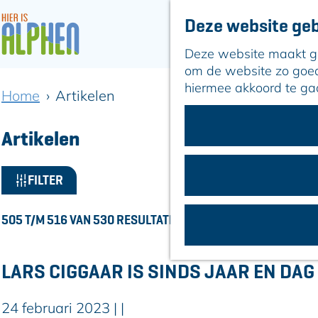
Deze website geb
Deze website maakt geb
G
om de website zo goed 
a
hiermee akkoord te ga
Home
Artikelen
n
a
a
Artikelen
r
d
W
FILTER
e
a
h
o
t
505 T/M 516 VAN 530 RESULTATEN
m
z
e
o
p
LARS CIGGAAR IS SINDS JAAR EN D
a
e
g
24 februari 2023
|
|
k