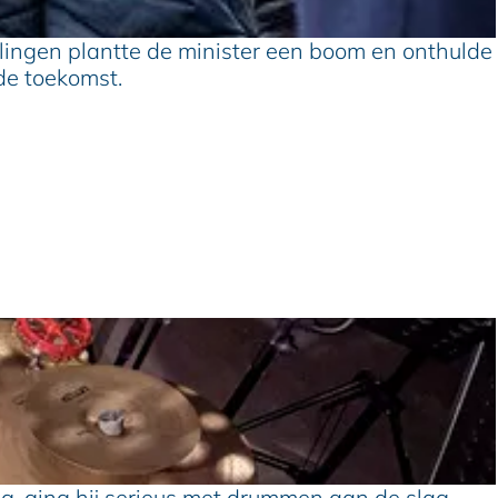
lingen plantte de minister een boom en onthulde
de toekomst.
ng, ging hij serieus met drummen aan de slag.