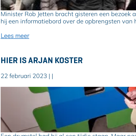
t
e
e
r
Minister Rob Jetten bracht gisteren een bezoek 
r
e
hij een informatiebord over de opbrengsten van 
R
n
o
i
Lees meer
b
n
J
h
e
e
HIER IS ARJAN KOSTER
t
t
t
c
22 februari 2023
|
|
e
e
n
n
H
p
t
i
l
r
e
a
u
r
n
m
i
t
b
s
b
l
A
o
Een drumstel had hij al een tijdje staan. Maar p