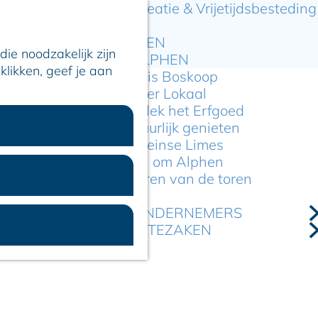
Recreatie & Vrijetijdsbesteding
ARTIKELEN
ie noodzakelijk zijn
OVER ALPHEN
klikken, geef je aan
Hier is Boskoop
Lekker Lokaal
Ontdek het Erfgoed
Natuurlijk genieten
Romeinse Limes
In en om Alphen
Kleuren van de toren
VOOR ONDERNEMERS
GEMEENTEZAKEN