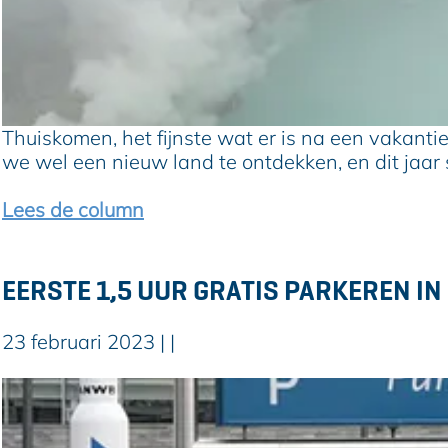
i
j
i
e
a
g
r
a
g
t
r
a
h
e
a
u
n
Thuiskomen, het fijnste wat er is na een vakantie
r
i
d
we wel een nieuw land te ontdekken, en dit jaar 
i
s
a
s
k
g
Lees de column
s
o
b
i
m
u
n
e
u
EERSTE 1,5 UUR GRATIS PARKEREN IN
d
n
r
s
i
t
j
23 februari 2023
|
|
s
s
a
a
p
a
E
l
o
r
e
t
r
e
r
i