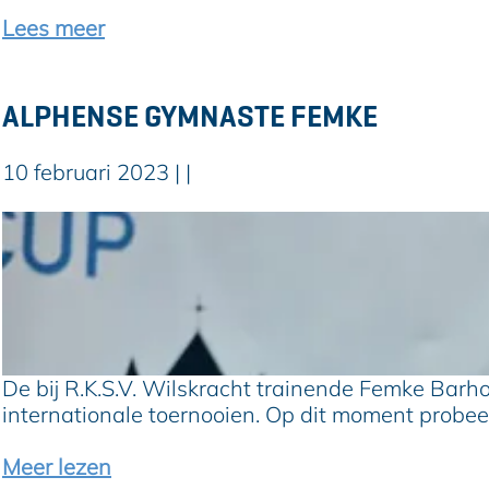
o
k
Lees meer
s
K
t
o
e
o
ALPHENSE GYMNASTE FEMKE
r
i
10 februari 2023
|
|
A
l
p
h
e
n
s
De bij R.K.S.V. Wilskracht trainende Femke Barho
e
internationale toernooien. Op dit moment probeert
g
y
o
Meer lezen
m