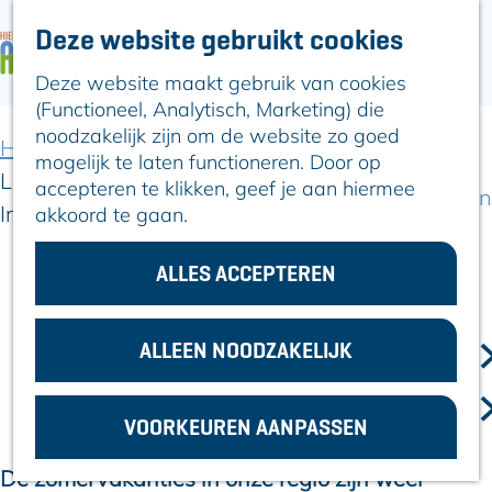
Deze website gebruikt cookies
ARTIKELEN
OVER ALPHEN
Deze website maakt gebruik van cookies
G
Hier is Boskoop
(Functioneel, Analytisch, Marketing) die
a
Lekker Lokaal
noodzakelijk zijn om de website zo goed
n
Ontdek het
Home
Artikelen
mogelijk te laten functioneren. Door op
a
Erfgoed
Leuke knapzakroute in opgeknapt Prinses
accepteren te klikken, geef je aan hiermee
a
Natuurlijk genieten
Irenebos
akkoord te gaan.
r
Romeinse Limes
d
In en om Alphen
e
ALLES ACCEPTEREN
Kleuren van de
h
5 september 2023
toren
|
|
|
o
m
ALLEEN NOODZAKELIJK
VOOR
e
LEUKE KNAPZAKROUTE IN
ONDERNEMERS
p
GEMEENTEZAKEN
OPGEKNAPT PRINSES IRENEBOS
VOORKEUREN AANPASSEN
a
g
De zomervakanties in onze regio zijn weer
e