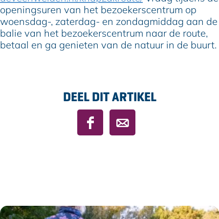
openingsuren van het bezoekerscentrum op
woensdag-, zaterdag- en zondagmiddag aan de
balie van het bezoekerscentrum naar de route,
betaal en ga genieten van de natuur in de buurt.
DEEL DIT ARTIKEL
D
D
e
e
e
e
l
l
d
d
e
e
z
z
e
e