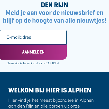
DEN RIJN
Meld je aan voor de nieuwsbrief en
blijf op de hoogte van alle nieuwtjes!
E
-
m
a
AANMELDEN
i
l
Deze site is beveiligd door reCAPTCHA.
a
d
r
e
WELKOM BIJ HIER IS ALPHEN
s
Hier vind je het meest bijzondere in Alphen
aan den Rijn en alle dorpen uit onze