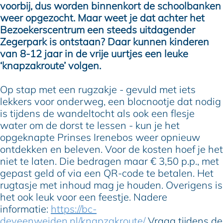
voorbij, dus worden binnenkort de schoolbanken
weer opgezocht. Maar weet je dat achter het
Bezoekerscentrum een steeds uitdagender
Zegerpark is ontstaan? Daar kunnen kinderen
van 8-12 jaar in de vrije uurtjes een leuke
‘knapzakroute’ volgen.
Op stap met een rugzakje - gevuld met iets
lekkers voor onderweg, een blocnootje dat nodig
is tijdens de wandeltocht als ook een flesje
water om de dorst te lessen - kun je het
opgeknapte Prinses Irenebos weer opnieuw
ontdekken en beleven. Voor de kosten hoef je het
niet te laten. Die bedragen maar € 3,50 p.p., met
gepast geld of via een QR-code te betalen. Het
rugtasje met inhoud mag je houden. Overigens is
het ook leuk voor een feestje. Nadere
informatie:
https://bc-
deveenweiden.nl/knapzakroute/
Vraag tijdens de