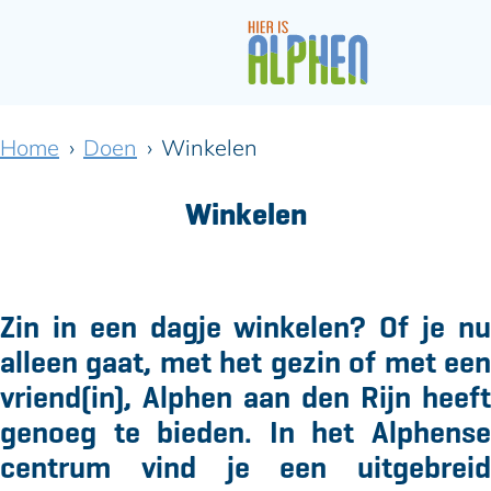
G
a
Home
Doen
Winkelen
n
a
a
Winkelen
r
d
e
h
Zin in een dagje winkelen? Of je nu
o
alleen gaat, met het gezin of met een
m
e
vriend(in), Alphen aan den Rijn heeft
p
genoeg te bieden. In het Alphense
a
centrum vind je een uitgebreid
g