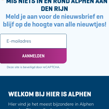
MIS NIETS IN EN ROND ALPHEN AAN
v
DEN RIJN
r
Meld je aan voor de nieuwsbrief en
i
j
blijf op de hoogte van alle nieuwtjes!
e
t
E
i
-
j
m
d
a
AANMELDEN
i
l
Deze site is beveiligd door reCAPTCHA.
a
d
r
e
WELKOM BIJ HIER IS ALPHEN
s
Hier vind je het meest bijzondere in Alphen