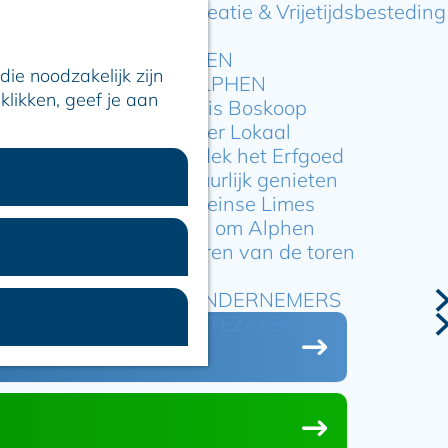
Recreatie & Vrijetijdsbesteding
ARTIKELEN
ie noodzakelijk zijn
OVER ALPHEN
klikken, geef je aan
Hier is Boskoop
Lekker Lokaal
Ontdek het Erfgoed
Natuurlijk genieten
Romeinse Limes
In en om Alphen
Kleuren van de toren
VOOR ONDERNEMERS
GEMEENTEZAKEN