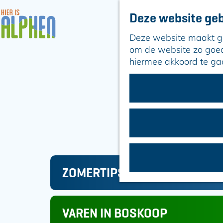
Deze website geb
Deze website maakt geb
G
om de website zo goed 
a
hiermee akkoord te ga
n
a
a
r
d
e
h
o
m
ZOMERTIPS
e
Z
p
O
a
M
VAREN IN BOSKOOP
g
E