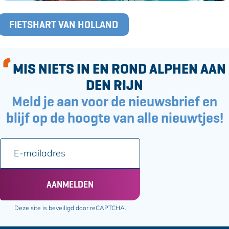
T
FIETSHART VAN HOLLAND
a
g
s
MIS NIETS IN EN ROND ALPHEN AAN
DEN RIJN
Meld je aan voor de nieuwsbrief en
blijf op de hoogte van alle nieuwtjes!
E
-
m
a
AANMELDEN
i
l
Deze site is beveiligd door reCAPTCHA.
a