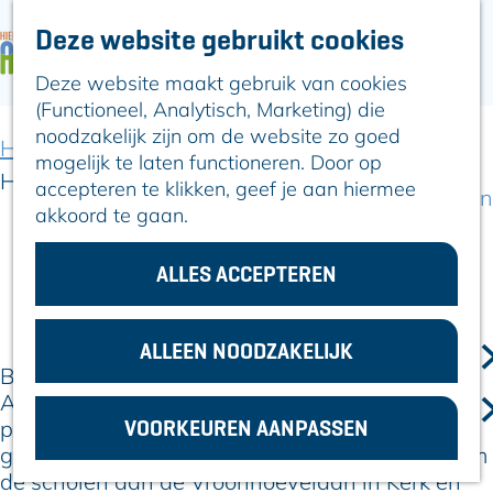
Deze website gebruikt cookies
ARTIKELEN
OVER ALPHEN
Deze website maakt gebruik van cookies
G
Hier is Boskoop
(Functioneel, Analytisch, Marketing) die
a
Lekker Lokaal
noodzakelijk zijn om de website zo goed
n
Ontdek het
Home
Over Alphen
Verhalen & actueel
mogelijk te laten functioneren. Door op
a
Erfgoed
High Five project is geslaagd!
accepteren te klikken, geef je aan hiermee
a
Natuurlijk genieten
akkoord te gaan.
r
Romeinse Limes
d
In en om Alphen
12 juni 2025
|
|
|
e
ALLES ACCEPTEREN
Kleuren van de
h
toren
o
m
ALLEEN NOODZAKELIJK
VOOR
Bedacht in België maar nu ook toegepast in
e
ONDERNEMERS
Alphen aan den Rijn: het High Five Project. Dit
p
GEMEENTEZAKEN
VOORKEUREN AANPASSEN
project is tot stand gekomen omdat de
a
gemeente iets wilde doen aan de drukte rondom
g
de scholen aan de Vroonhoevelaan in Kerk en
e