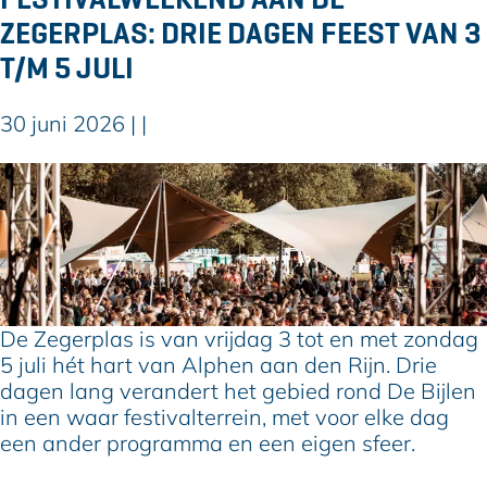
k
o
r
ZEGERPLAS: DRIE DAGEN FEEST VAN 3
v
q
e
o
u
T/M 5 JULI
n
o
e
:
r
t
30 juni 2026
|
|
h
A
b
a
l
a
F
a
p
a
e
l
h
n
s
'
e
v
t
m
n
a
i
z
s
n
v
a
e
N
a
t
De Zegerplas is van vrijdag 3 tot en met zondag
k
e
l
e
5 juli hét hart van Alphen aan den Rijn. Drie
i
d
w
r
dagen lang verandert het gebied rond De Bijlen
n
e
e
d
in een waar festivalterrein, met voor elke dag
d
r
e
a
een ander programma en een eigen sfeer.
e
l
k
g
r
a