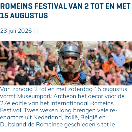
b
a
ROMEINS FESTIVAL VAN 2 TOT EN MET
e
g
15 AUGUSTUS
r
2
0
23 juli 2026
|
|
2
6
M
:
u
e
s
e
e
n
u
d
m
a
p
g
Van zondag 2 tot en met zaterdag 15 augustus
a
v
vormt Museumpark Archeon het decor voor de
r
o
27e editie van het Internationaal Romeins
k
l
Festival. Twee weken lang brengen vele re-
A
s
enactors uit Nederland, Italië, België en
r
p
Duitsland de Romeinse geschiedenis tot le
c
e