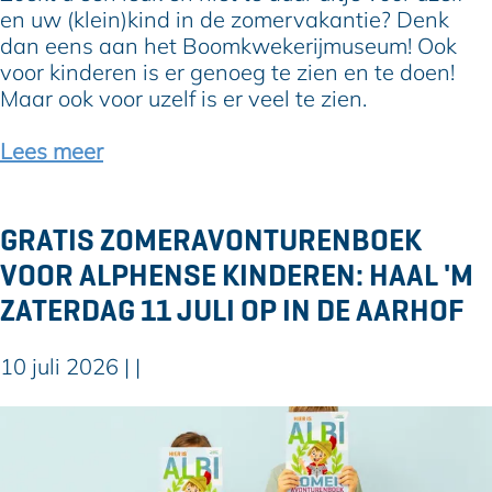
o
l
e
en uw (klein)kind in de zomervakantie? Denk
n
e
p
dan eens aan het Boomkwekerijmuseum! Ook
a
e
r
voor kinderen is er genoeg te zien en te doen!
a
t
e
Maar ook voor uzelf is er veel te zien.
l
t
R
i
Lees meer
o
n
m
h
e
e
GRATIS ZOMERAVONTURENBOEK
i
t
VOOR ALPHENSE KINDEREN: HAAL 'M
n
B
s
o
ZATERDAG 11 JULI OP IN DE AARHOF
F
o
e
m
10 juli 2026
|
|
s
k
t
w
G
i
e
r
v
k
a
a
e