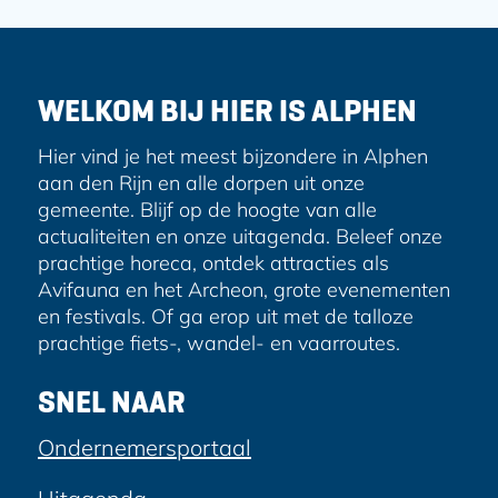
a
r
i
n
n
n
n
n
n
n
l
j
B
d
i
u
n
a
a
a
a
a
a
a
g
e
r
e
l
n
e
d
a
e
i
WELKOM BIJ HIER IS ALPHEN
t
s
a
o
n
w
g
p
Hier vind je het meest bijzondere in Alphen
o
e
d
i
aan den Rijn en alle dorpen uit onze
u
n
n
gemeente. Blijf op de hoogte van alle
e
d
f
d
actualiteiten en onze uitagenda. Beleef onze
e
p
e
prachtige horeca, ontdek attracties als
e
A
Avifauna en het Archeon, grote evenementen
a
s
a
en festivals. Of ga erop uit met de talloze
t
g
r
prachtige fiets-, wandel- en vaarroutes.
v
h
i
a
o
SNEL NAAR
n
n
f
3
Ondernemersportaal
a
t
/