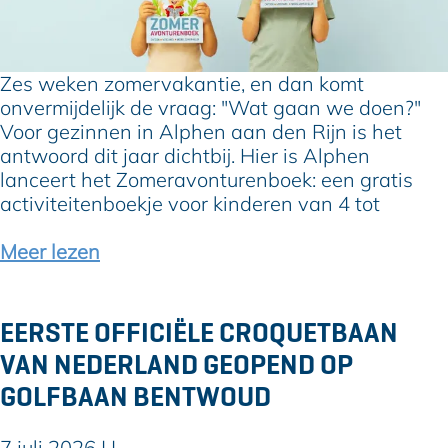
t
l
r
i
v
i
s
a
j
Z
Zes weken zomervakantie, en dan komt
n
m
o
onvermijdelijk de vraag: "Wat gaan we doen?"
2
u
m
Voor gezinnen in Alphen aan den Rijn is het
t
s
e
antwoord dit jaar dichtbij. Hier is Alphen
o
e
r
lanceert het Zomeravonturenboek: een gratis
t
u
a
activiteitenboekje voor kinderen van 4 tot
e
m
v
n
o
o
Meer lezen
m
n
v
e
t
e
t
u
r
1
EERSTE OFFICIËLE CROQUETBAAN
r
G
5
VAN NEDERLAND GEOPEND OP
e
r
a
n
GOLFBAAN BENTWOUD
a
u
b
t
g
o
i
u
7 juli 2026
|
|