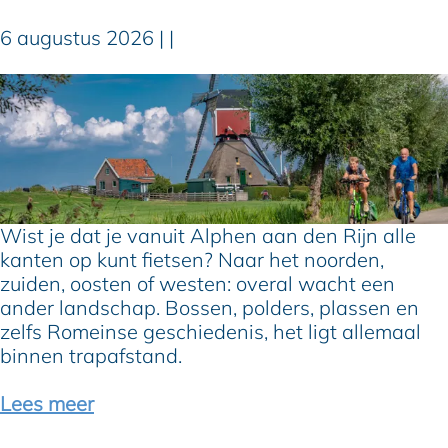
a
a
6 augustus 2026
|
|
r
m
O
a
p
r
o
k
n
t
t
H
d
a
e
Wist je dat je vanuit Alphen aan den Rijn alle
z
k
kanten op kunt fietsen? Naar het noorden,
e
k
zuiden, oosten of westen: overal wacht een
r
i
ander landschap. Bossen, polders, plassen en
s
n
zelfs Romeinse geschiedenis, het ligt allemaal
w
g
binnen trapafstand.
o
v
u
a
Lees meer
d
n
e
u