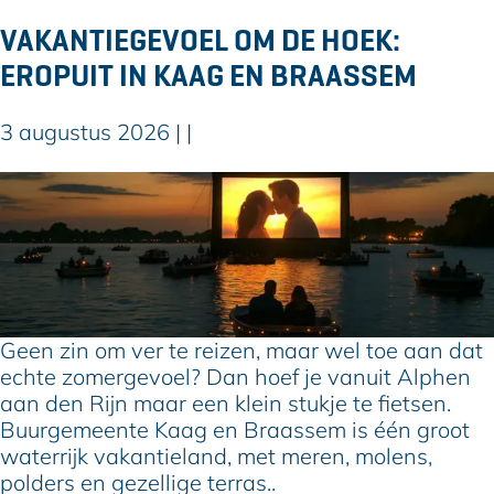
-
i
VAKANTIEGEVOEL OM DE HOEK:
D
t
o
EROPUIT IN KAAG EN BRAASSEM
A
r
l
p
p
3 augustus 2026
|
|
b
h
e
e
V
s
n
a
t
:
k
a
5
a
a
f
n
t
i
t
5
e
i
Geen zin om ver te reizen, maar wel toe aan dat
0
t
e
echte zomergevoel? Dan hoef je vanuit Alphen
j
s
g
aan den Rijn maar een klein stukje te fietsen.
a
r
e
Buurgemeente Kaag en Braassem is één groot
a
o
v
waterrijk vakantieland, met meren, molens,
r
u
o
polders en gezellige terras..
(