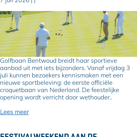
e
s
s
k
Z
t
E
v
o
u
e
o
m
s
r
o
e
s
r
r
t
A
a
e
l
v
o
Golfbaan Bentwoud breidt haar sportieve
p
o
f
aanbod uit met iets bijzonders. Vanaf vrijdag 3
h
n
f
juli kunnen bezoekers kennismaken met een
e
t
i
nieuwe sportbeleving: de eerste officiële
n
u
c
croquetbaan van Nederland. De feestelijke
s
r
i
opening wordt verricht door wethouder..
e
e
ë
k
n
l
Lees meer
i
b
e
n
o
c
d
e
r
FESTIVALWEEKEND AAN DE
e