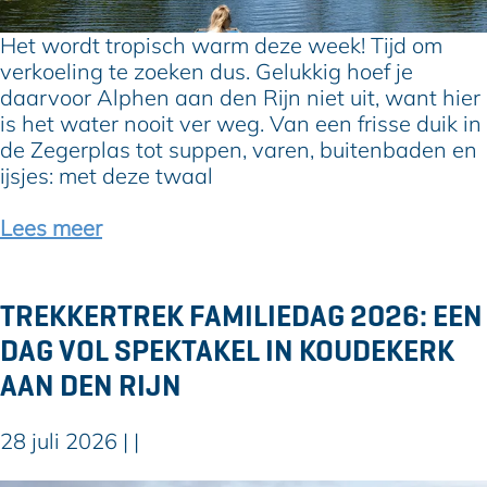
k
e
o
v
Het wordt tropisch warm deze week! Tijd om
o
e
verkoeling te zoeken dus. Gelukkig hoef je
p
r
daarvoor Alphen aan den Rijn niet uit, want hier
s
k
is het water nooit ver weg. Van een frisse duik in
e
o
de Zegerplas tot suppen, varen, buitenbaden en
k
e
ijsjes: met deze twaal
w
l
e
i
Lees meer
k
n
e
g
r
o
TREKKERTREK FAMILIEDAG 2026: EEN
s
p
DAG VOL SPEKTAKEL IN KOUDEKERK
g
:
e
1
AAN DEN RIJN
b
2
i
x
28 juli 2026
|
|
e
(
d
b