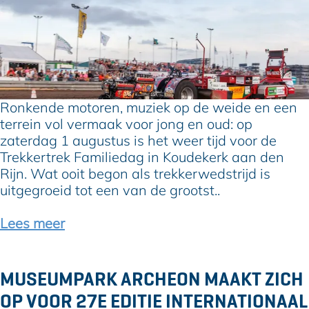
T
i
i
r
n
j
e
a
n
k
u
a
k
g
)
e
u
a
r
Ronkende motoren, muziek op de weide en een
s
a
t
terrein vol vermaak voor jong en oud: op
t
n
r
zaterdag 1 augustus is het weer tijd voor de
u
h
e
Trekkertrek Familiedag in Koudekerk aan den
s
e
k
Rijn. Wat ooit begon als trekkerwedstrijd is
e
t
F
uitgegroeid tot een van de grootst..
n
w
a
s
a
m
Lees meer
e
t
i
p
e
l
t
r
i
MUSEUMPARK ARCHEON MAAKT ZICH
e
e
m
OP VOOR 27E EDITIE INTERNATIONAAL
d