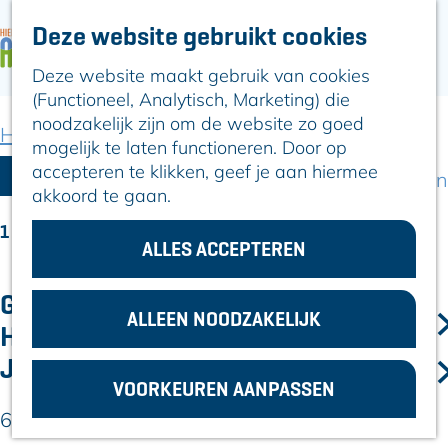
Deze website gebruikt cookies
ARTIKELEN
OVER ALPHEN
Deze website maakt gebruik van cookies
G
Hier is Boskoop
(Functioneel, Analytisch, Marketing) die
a
Lekker Lokaal
noodzakelijk zijn om de website zo goed
n
Ontdek het
Home
Over Alphen
Verhalen & actueel
mogelijk te laten functioneren. Door op
a
Erfgoed
W
accepteren te klikken, geef je aan hiermee
a
FILTER
Natuurlijk genieten
akkoord te gaan.
a
r
Romeinse Limes
d
In en om Alphen
t
1 T/M 12 VAN 530 RESULTATEN
e
ALLES ACCEPTEREN
Kleuren van de
z
h
toren
o
o
GOUDEN JUBILEUM: DE JAARMARKT
m
ALLEEN NOODZAKELIJK
VOOR
e
HAZERSWOUDE-DORP BESTAAT 50
e
ONDERNEMERS
k
JAAR (EN DAT GA JE MERKEN)
p
GEMEENTEZAKEN
VOORKEUREN AANPASSEN
j
a
g
6 augustus 2026
|
|
e
e