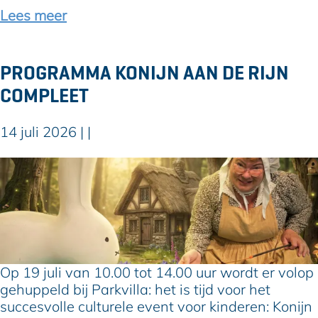
h
k
Lees meer
e
t
o
a
n
k
PROGRAMMA KONIJN AAN DE RIJN
m
e
COMPLEET
a
l
a
i
k
14 juli 2026
|
|
n
t
K
z
P
o
i
r
u
c
o
d
h
g
e
o
r
k
p
a
e
v
m
r
Op 19 juli van 10.00 tot 14.00 uur wordt er volop
o
m
k
gehuppeld bij Parkvilla: het is tijd voor het
o
a
a
succesvolle culturele event voor kinderen: Konijn
r