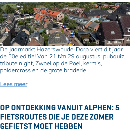
?
G
o
u
d
e
n
j
De Jaarmarkt Hazerswoude-Dorp viert dit jaar
u
de 50e editie! Van 21 t/m 29 augustus: pubquiz,
b
tribute night, Zwoel op de Poel, kermis,
i
poldercross en de grote braderie.
l
e
Lees meer
u
m
:
OP ONTDEKKING VANUIT ALPHEN: 5
d
FIETSROUTES DIE JE DEZE ZOMER
e
J
GEFIETST MOET HEBBEN