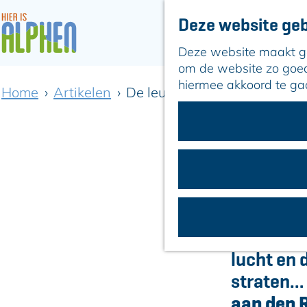
Deze website geb
Deze website maakt geb
G
om de website zo goed 
a
hiermee akkoord te ga
Home
Artikelen
De leukste kerstmarkten in A
n
a
a
De leukste
r
d
e
h
o
m
De lichtj
e
lucht en 
p
a
straten… 
g
aan den 