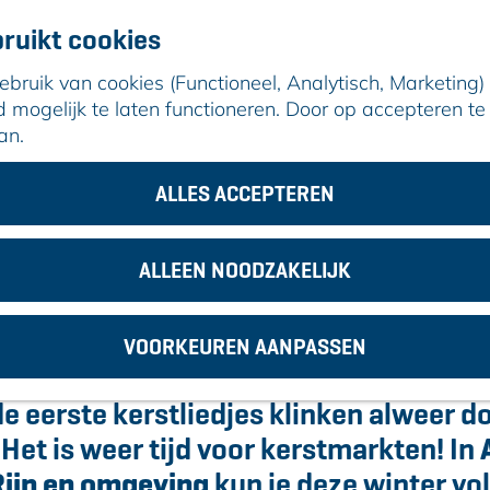
ruikt cookies
ruik van cookies (Functioneel, Analytisch, Marketing) d
mogelijk te laten functioneren. Door op accepteren te 
an.
lphen en omstreken op een rij
ALLES ACCEPTEREN
 kerstmarkten in Alphen en omstreken
25 november 2025
|
|
|
ALLEEN NOODZAKELIJK
VOORKEUREN AANPASSEN
es gaan aan, de geur van glühwein hang
de eerste kerstliedjes klinken alweer d
Het is weer tijd voor kerstmarkten! In
Rijn en omgeving
kun je deze winter vo