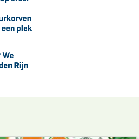
uurkorven
l een plek
? We
den Rijn