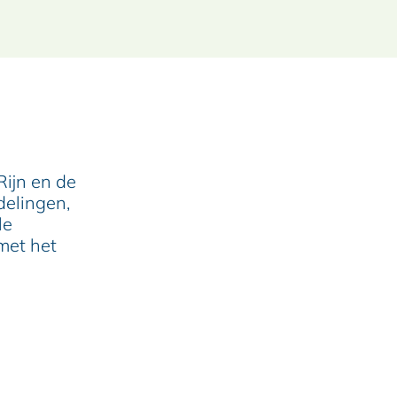
Rijn en de
delingen,
le
 met het