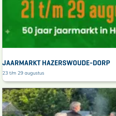
JAARMARKT HAZERSWOUDE-DORP
J
23 t/m 29 augustus
a
a
r
m
a
r