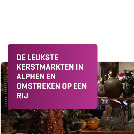
j
d
e
DE LEUKSTE
KERSTMARKTEN IN
ALPHEN EN
OMSTREKEN OP EEN
RIJ