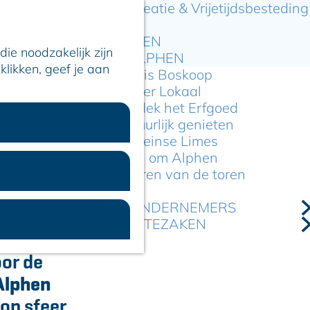
Recreatie & Vrijetijdsbesteding
ARTIKELEN
ie noodzakelijk zijn
OVER ALPHEN
klikken, geef je aan
Hier is Boskoop
Lekker Lokaal
Ontdek het Erfgoed
Natuurlijk genieten
 op een rij
Romeinse Limes
In en om Alphen
Kleuren van de toren
VOOR ONDERNEMERS
GEMEENTEZAKEN
t in de
oor de
Alphen
lop sfeer