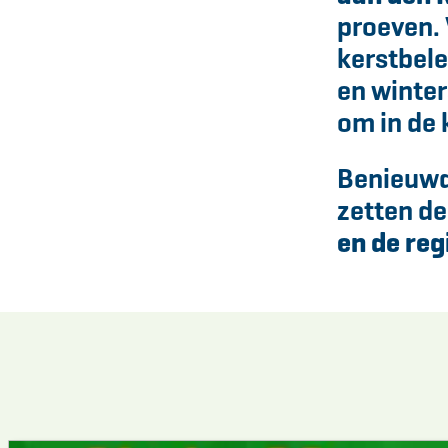
e
proeven.
kerstbele
en winter
om in de
Benieuwd
zetten d
en de reg