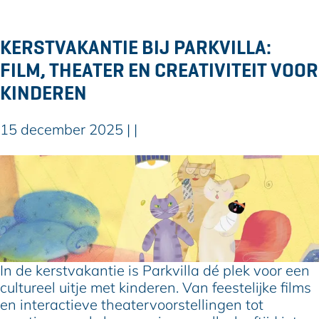
e
n
a
d
t
e
KERSTVAKANTIE BIJ PARKVILLA:
e
k
FILM, THEATER EN CREATIVITEIT VOOR
r
e
C
KINDEREN
r
a
s
s
t
15 december 2025
|
|
t
v
e
a
K
l
k
e
l
a
r
u
n
s
m
t
t
i
v
e
a
In de kerstvakantie is Parkvilla dé plek voor een
k
cultureel uitje met kinderen. Van feestelijke films
a
en interactieve theatervoorstellingen tot
n