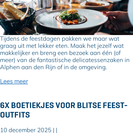
e
x
e
n
D
u
f
e
m
e
l
B
e
i
o
s
c
Tijdens de feestdagen pakken we maar wat
s
t
a
graag uit met lekker eten. Maak het jezelf wat
k
j
t
makkelijker en breng een bezoek aan één (of
o
e
e
meer) van de fantastische delicatessenzaken in
o
s
s
Alphen aan den Rijn of in de omgeving.
p
i
s
n
e
Lees meer
e
n
n
z
r
a
6X BOETIEKJES VOOR BLITSE FEEST-
o
k
OUTFITS
n
e
d
n
o
v
10 december 2025
|
|