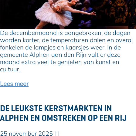
l
e
t
r
u
t
r
e
e
b
De decembermaand is aangebroken: de dagen
l
r
worden korter, de temperaturen dalen en overal
e
e
fonkelen de lampjes en kaarsjes weer. In de
k
n
gemeente Alphen aan den Rijn valt er deze
e
g
maand extra veel te genieten van kunst en
r
e
cultuur.
s
n
t
Lees meer
i
n
A
DE LEUKSTE KERSTMARKTEN IN
l
ALPHEN EN OMSTREKEN OP EEN RIJ
p
h
e
25 november 2025
|
|