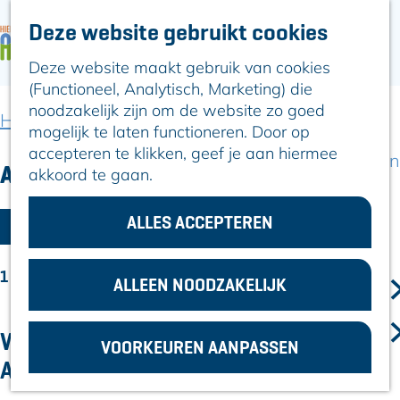
Deze website gebruikt cookies
ARTIKELEN
OVER ALPHEN
Deze website maakt gebruik van cookies
G
Hier is Boskoop
(Functioneel, Analytisch, Marketing) die
a
Lekker Lokaal
noodzakelijk zijn om de website zo goed
n
Ontdek het
Home
Artikelen
mogelijk te laten functioneren. Door op
a
Erfgoed
accepteren te klikken, geef je aan hiermee
a
Natuurlijk genieten
Artikelen
akkoord te gaan.
r
Romeinse Limes
d
In en om Alphen
W
e
ALLES ACCEPTEREN
Kleuren van de
FILTER
h
a
toren
o
t
1 T/M 12 VAN 13 RESULTATEN
m
ALLEEN NOODZAKELIJK
VOOR
z
e
ONDERNEMERS
p
o
GEMEENTEZAKEN
WINTER IN AVIFAUNA: EXTRA
VOORKEUREN AANPASSEN
a
e
ACTIVITEITEN IN DE KERSTVAKANTIE
g
k
e