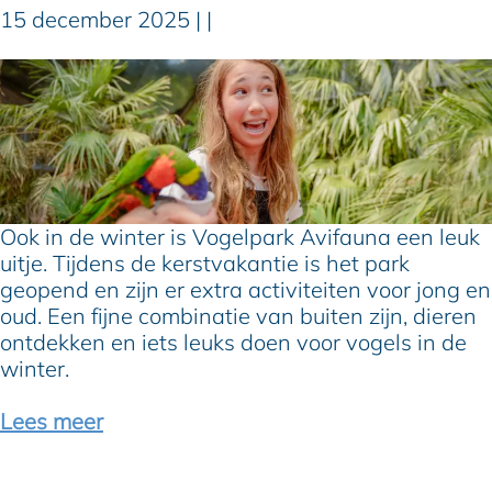
15 december 2025
|
|
j
e
W
?
i
n
t
e
r
i
Ook in de winter is Vogelpark Avifauna een leuk
n
uitje. Tijdens de kerstvakantie is het park
A
geopend en zijn er extra activiteiten voor jong en
v
oud. Een fijne combinatie van buiten zijn, dieren
i
ontdekken en iets leuks doen voor vogels in de
f
winter.
a
u
Lees meer
n
a