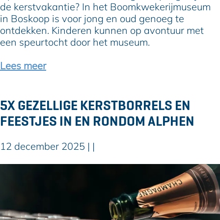
l
k
de kerstvakantie? In het Boomkwekerijmuseum
m
a
in Boskoop is voor jong en oud genoeg te
,
n
ontdekken. Kinderen kunnen op avontuur met
t
t
een speurtocht door het museum.
h
i
e
e
Lees meer
a
a
t
c
e
t
5X GEZELLIGE KERSTBORRELS EN
r
i
FEESTJES IN EN RONDOM ALPHEN
e
v
n
i
c
t
12 december 2025
|
|
r
e
e
i
5
a
t
x
t
e
g
i
n
e
v
i
z