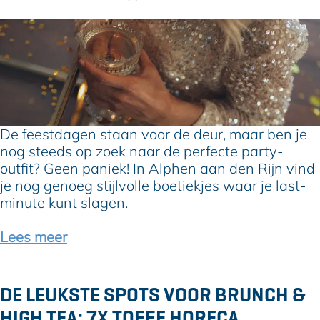
m
o
A
o
6
l
r
x
p
d
b
h
e
o
e
f
e
n
e
t
e
i
De feestdagen staan voor de deur, maar ben je
s
e
nog steeds op zoek naar de perfecte party-
t
k
outfit? Geen paniek! In Alphen aan den Rijn vind
d
j
je nog genoeg stijlvolle boetiekjes waar je last-
a
e
minute kunt slagen.
g
s
e
v
Lees meer
n
o
o
r
DE LEUKSTE SPOTS VOOR BRUNCH &
b
HIGH TEA: 7X TOFFE HORECA
l