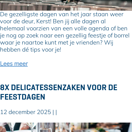
i
n
e
t
h
l
De gezelligste dagen van het jaar staan weer
e
e
l
voor de deur, Kerst! Ben jij alle dagen al
i
t
i
helemaal voorzien van een volle agenda of ben
t
B
g
je nog op zoek naar een gezellig feestje of borrel
v
o
e
waar je naartoe kunt met je vrienden? Wij
o
o
k
hebben dé tips voor je!
o
m
e
r
k
r
Lees meer
k
w
s
i
e
t
n
k
b
8X DELICATESSENZAKEN VOOR DE
d
e
o
FEESTDAGEN
e
r
r
r
i
r
e
j
e
12 december 2025
|
|
n
m
l
u
s
8
s