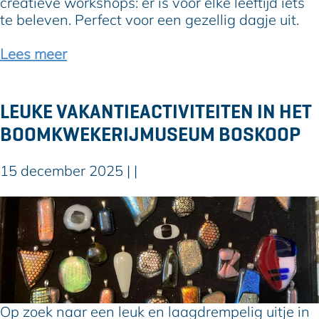
creatieve workshops: er is voor elke leeftijd iets
t
te beleven. Perfect voor een gezellig dagje uit.
i
e
Lees meer
b
i
j
LEUKE VAKANTIEACTIVITEITEN IN HET
P
BOOMKWEKERIJMUSEUM BOSKOOP
a
r
k
15 december 2025
|
|
v
i
L
l
e
l
u
a
k
:
e
f
v
i
a
Op zoek naar een leuk en laagdrempelig uitje in