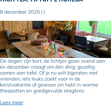
i
t
8 december 2025
|
|
s
e
D
f
e
e
l
e
e
s
u
t
k
-
s
De dagen zijn kort, de lichtjes gaan overal aan
o
t
en december vraagt om één ding: gezellig
u
e
samen aan tafel. Of je nu wilt bijpraten met
t
s
vrienden, iets leuks zoekt voor in de
f
p
kerstvakantie of gewoon zin hebt in warme
i
o
theepotten en goedgevulde etagères.
t
t
s
s
Lees meer
v