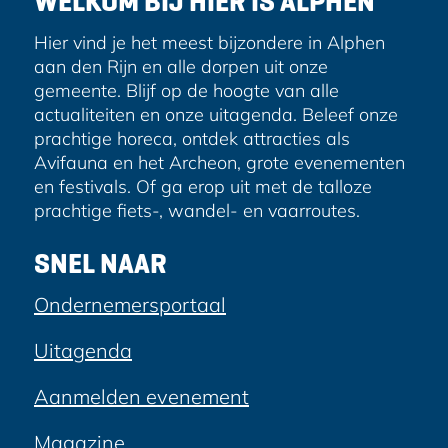
WELKOM BIJ HIER IS ALPHEN
n
s
e
n
e
k
Hier vind je het meest bijzondere in Alphen
n
e
d
aan den Rijn en alle dorpen uit onze
v
n
gemeente. Blijf op de hoogte van alle
e
o
o
actualiteiten en onze uitagenda. Beleef onze
o
p
p
prachtige horeca, ontdek attracties als
r
e
Avifauna en het Archeon, grote evenementen
a
s
e
en festivals. Of ga erop uit met de talloze
t
n
g
prachtige fiets-, wandel- en vaarroutes.
e
r
i
l
i
SNEL NAAR
l
j
n
i
Ondernemersportaal
a
n
g
Uitagenda
e
n
Aanmelden evenement
Magazine