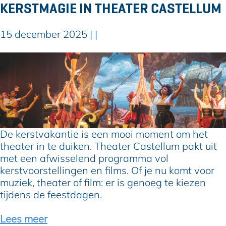
:
KERSTMAGIE IN THEATER CASTELLUM
e
x
15 december 2025
|
|
t
r
K
a
e
a
r
c
s
t
t
i
m
v
a
i
De kerstvakantie is een mooi moment om het
g
t
theater in te duiken. Theater Castellum pakt uit
i
e
met een afwisselend programma vol
e
i
kerstvoorstellingen en films. Of je nu komt voor
i
t
muziek, theater of film: er is genoeg te kiezen
n
e
tijdens de feestdagen.
T
n
h
i
Lees meer