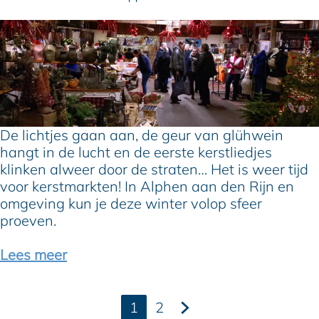
n
a
D
a
e
n
l
d
e
e
u
n
k
R
s
De lichtjes gaan aan, de geur van glühwein
i
t
hangt in de lucht en de eerste kerstliedjes
j
e
klinken alweer door de straten… Het is weer tijd
n
k
voor kerstmarkten! In Alphen aan den Rijn en
:
e
omgeving kun je deze winter volop sfeer
1
r
proeven.
3
s
x
t
Lees meer
d
m
e
a
m
r
1
2
o
k