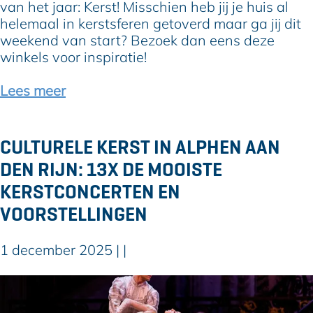
m
s
van het jaar: Kerst! Misschien heb jij je huis al
p
o
helemaal in kerstsferen getoverd maar ga jij dit
a
m
weekend van start? Bezoek dan eens deze
r
j
winkels voor inspiratie!
k
e
A
h
Lees meer
r
u
c
i
h
s
CULTURELE KERST IN ALPHEN AAN
e
i
DEN RIJN: 13X DE MOOISTE
o
n
n
k
KERSTCONCERTEN EN
e
VOORSTELLINGEN
r
s
1 december 2025
|
|
t
s
C
f
u
e