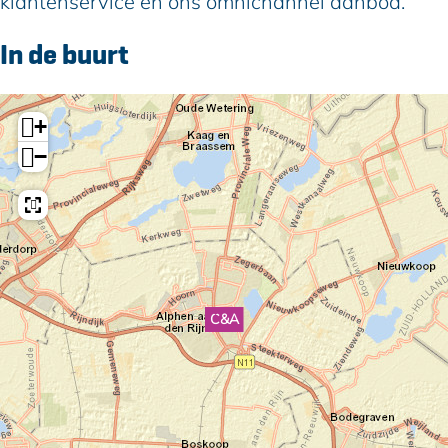
klantenservice en ons omnichannel aanbod.
In de buurt
+
−
C&A