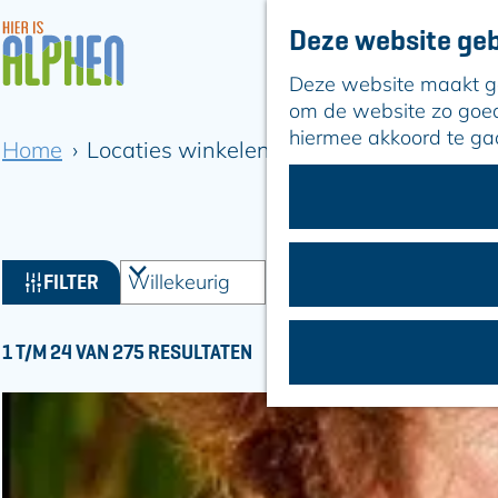
Deze website geb
Deze website maakt geb
G
om de website zo goed 
a
hiermee akkoord te ga
Home
Locaties winkelen
n
a
a
r
d
W
S
FILTER
e
O
a
h
R
o
t
S
T
1 T/M 24 VAN 275 RESULTATEN
m
O
z
E
e
R
E
o
p
T
R
a
e
E
O
g
E
k
P