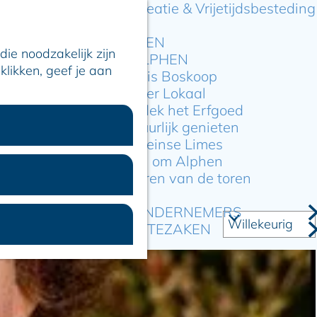
Recreatie & Vrijetijdsbesteding
ARTIKELEN
ie noodzakelijk zijn
OVER ALPHEN
klikken, geef je aan
Hier is Boskoop
Lekker Lokaal
Ontdek het Erfgoed
Natuurlijk genieten
Romeinse Limes
In en om Alphen
Kleuren van de toren
VOOR ONDERNEMERS
GEMEENTEZAKEN