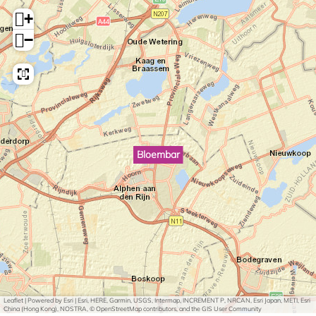
+
−
Bloembar
Leaflet
|
Powered by Esri | Esri, HERE, Garmin, USGS, Intermap, INCREMENT P, NRCAN, Esri Japan, METI, Esri
China (Hong Kong), NOSTRA, © OpenStreetMap contributors, and the GIS User Community