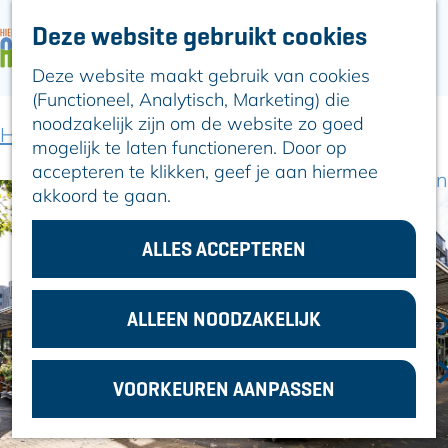
Deze website gebruikt cookies
ARTIKELEN
OVER ALPHEN
Deze website maakt gebruik van cookies
G
Hier is Boskoop
(Functioneel, Analytisch, Marketing) die
a
Lekker Lokaal
noodzakelijk zijn om de website zo goed
n
Ontdek het
Home
Locaties winkelen
Bloembar
mogelijk te laten functioneren. Door op
a
Erfgoed
accepteren te klikken, geef je aan hiermee
a
Natuurlijk genieten
akkoord te gaan.
r
Romeinse Limes
d
In en om Alphen
e
ALLES ACCEPTEREN
Kleuren van de
h
toren
o
m
ALLEEN NOODZAKELIJK
VOOR
e
ONDERNEMERS
p
GEMEENTEZAKEN
VOORKEUREN AANPASSEN
a
g
e