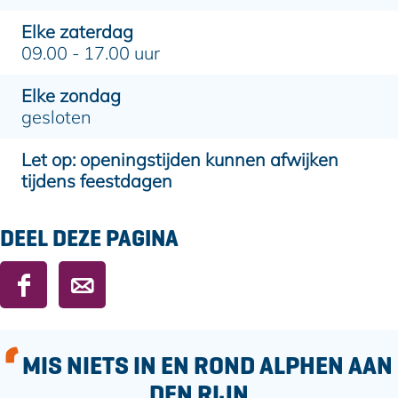
Elke zaterdag
09.00 - 17.00 uur
Elke zondag
gesloten
Let op: openingstijden kunnen afwijken
tijdens feestdagen
DEEL DEZE PAGINA
D
D
e
e
e
e
l
l
MIS NIETS IN EN ROND ALPHEN AAN
d
d
DEN RIJN