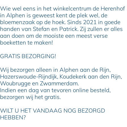
a
b
m
Wie wel eens in het winkelcentrum de Herenhof
r
a
b
in Alphen is geweest kent de plek wel, de
r
a
bloemenzaak op de hoek. Sinds 2021 in goede
r
handen van Stefan en Patrick. Zij zullen er alles
aan doen om de mooiste een meest verse
boeketten te maken!
GRATIS BEZORGING!
Wij bezorgen alleen in Alphen aan de Rijn,
Hazerswoude-Rijndijk, Koudekerk aan den Rijn,
Woubrugge en Zwammerdam.
Indien een dag van tevoren online besteld,
bezorgen wij het gratis.
WILT U HET VANDAAG NOG BEZORGD
HEBBEN?