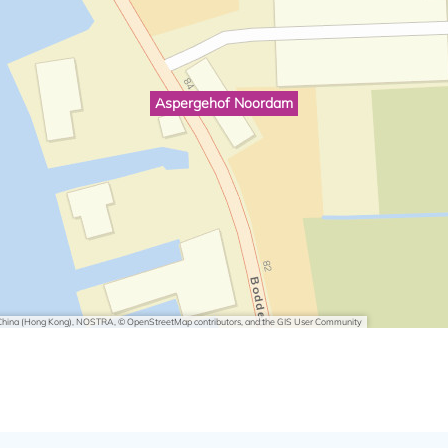
Aspergehof Noordam
i China (Hong Kong), NOSTRA, © OpenStreetMap contributors, and the GIS User Community