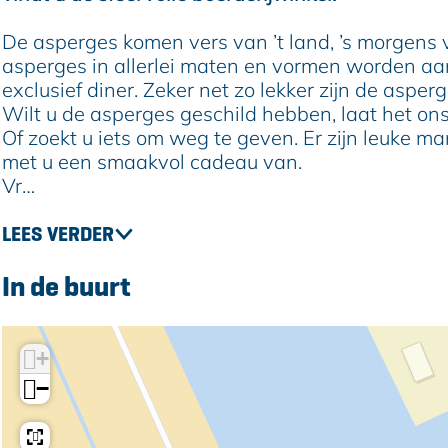
o
e
g
r
o
f
h
e
g
f
De asperges komen vers van ’t land, ’s morgens 
N
o
h
e
N
asperges in allerlei maten en vormen worden aan
o
f
o
h
o
exclusief diner. Zeker net zo lekker zijn de asper
o
N
f
o
o
Wilt u de asperges geschild hebben, laat het ons 
r
o
N
f
r
Of zoekt u iets om weg te geven. Er zijn leuke 
d
o
o
N
d
met u een smaakvol cadeau van.
a
r
o
o
a
Vr…
m
d
r
o
m
a
d
r
LEES VERDER
m
a
d
m
a
In de buurt
m
+
−