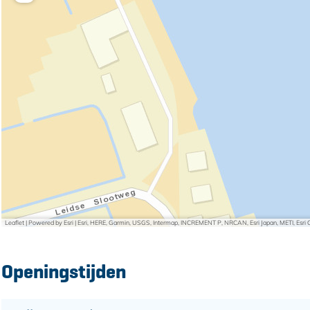
Leaflet
|
Powered by Esri | Esri, HERE, Garmin, USGS, Intermap, INCREMENT P, NRCAN, Esri Japan, METI, Esr
Openingstijden