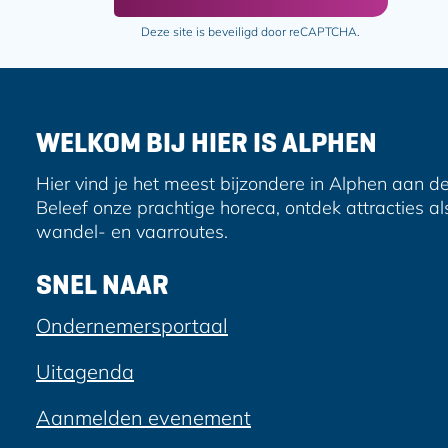
i
i
i
l
n
n
Deze site is beveiligd door reCAPTCHA.
a
a
a
d
o
o
r
p
p
e
F
e
WELKOM BIJ HIER IS ALPHEN
s
a
-
c
m
Hier vind je het meest bijzondere in Alphen aan de
e
a
Beleef onze prachtige horeca, ontdek attracties al
b
i
wandel- en vaarroutes.
o
l
o
SNEL NAAR
k
Ondernemersportaal
Uitagenda
Aanmelden evenement