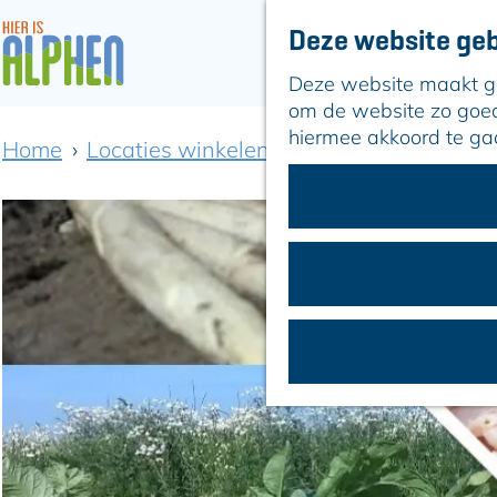
Deze website geb
Deze website maakt geb
G
om de website zo goed 
a
hiermee akkoord te ga
Home
Locaties winkelen
Aspergehof-Noord
n
a
a
r
d
e
h
o
m
e
p
a
g