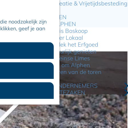
Recreatie & Vrijetijdsbesteding
ARTIKELEN
ie noodzakelijk zijn
OVER ALPHEN
klikken, geef je aan
Hier is Boskoop
Lekker Lokaal
Ontdek het Erfgoed
Natuurlijk genieten
Romeinse Limes
In en om Alphen
Kleuren van de toren
VOOR ONDERNEMERS
GEMEENTEZAKEN