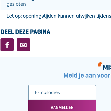
gesloten
Let op: openingstijden kunnen afwijken tijden
DEEL DEZE PAGINA
D
D
e
e
e
e
l
l
MI
d
d
Meld je aan voor
e
e
z
z
E
e
e
-
p
p
m
a
a
a
g
g
AANMELDEN