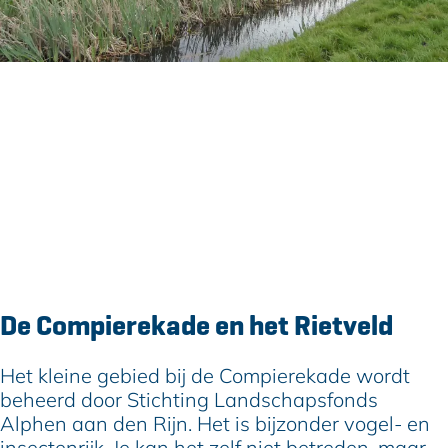
Contact
Compierekade
Alphen aan den Rijn
n
Plan je route
a
n
a
Route
a
r
a
D
De Compierekade en het Rietveld
r
e
D
C
e
o
Het kleine gebied bij de Compierekade wordt
C
m
beheerd door Stichting Landschapsfonds
o
p
Alphen aan den Rijn. Het is bijzonder vogel- en
m
i
insectenrijk. Je kan het zelf niet betreden, maar