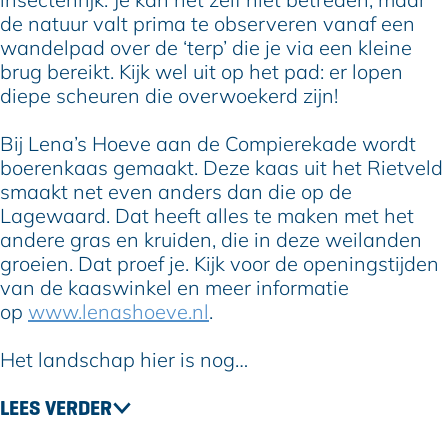
p
e
de natuur valt prima te observeren vanaf een
i
r
wandelpad over de ‘terp’ die je via een kleine
e
e
brug bereikt. Kijk wel uit op het pad: er lopen
r
k
diepe scheuren die overwoekerd zijn!
e
a
k
d
Bij Lena’s Hoeve aan de Compierekade wordt
a
e
boerenkaas gemaakt. Deze kaas uit het Rietveld
d
e
smaakt net even anders dan die op de
e
n
Lagewaard. Dat heeft alles te maken met het
e
h
andere gras en kruiden, die in deze weilanden
n
e
groeien. Dat proef je. Kijk voor de openingstijden
h
t
van de kaaswinkel en meer informatie
e
R
op
www.lenashoeve.nl
.
t
i
R
e
Het landschap hier is nog…
i
t
e
v
LEES VERDER
t
e