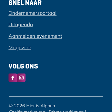
SNEL NAAR
Ondernemersportaal
Uitagenda
Aanmelden evenement
Magazine
VOLG ONS
F
I
a
n
c
s
e
t
b
a
© 2026 Hier is Alphen
o
g
|
|
Cookievoorkeuren
Privacyverklaring