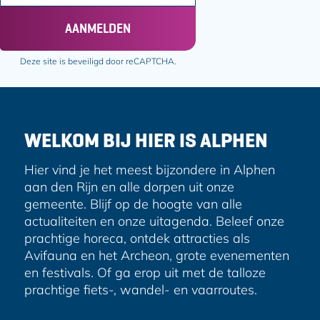
m
n
n
a
AANMELDEN
a
a
i
o
o
l
Deze site is beveiligd door reCAPTCHA.
p
p
a
F
e
d
a
-
r
c
m
e
e
a
WELKOM BIJ HIER IS ALPHEN
s
b
i
o
l
Hier vind je het meest bijzondere in Alphen
o
aan den Rijn en alle dorpen uit onze
k
gemeente. Blijf op de hoogte van alle
actualiteiten en onze uitagenda. Beleef onze
prachtige horeca, ontdek attracties als
Avifauna en het Archeon, grote evenementen
en festivals. Of ga erop uit met de talloze
prachtige fiets-, wandel- en vaarroutes.