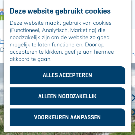
Deze website gebruikt cookies
ARTIKELEN
OVER ALPHEN
Deze website maakt gebruik van cookies
G
Hier is Boskoop
(Functioneel, Analytisch, Marketing) die
a
Lekker Lokaal
noodzakelijk zijn om de website zo goed
n
Ontdek het
Home
Locaties winkelen
mogelijk te laten functioneren. Door op
a
Erfgoed
De Compierekade en het Rietveld
accepteren te klikken, geef je aan hiermee
a
Natuurlijk genieten
akkoord te gaan.
r
Romeinse Limes
d
In en om Alphen
e
ALLES ACCEPTEREN
Kleuren van de
h
toren
o
m
ALLEEN NOODZAKELIJK
VOOR
e
ONDERNEMERS
p
GEMEENTEZAKEN
VOORKEUREN AANPASSEN
a
g
e