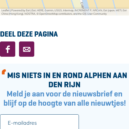
Leaflet
|
Powered by Esri | Esri, HERE, Garmin, USGS, Intermap, INCREMENT P, NRCAN, Esri Japan, METI, Esri
China (Hong Kong), NOSTRA, © OpenStreetMap contributors, and the GIS User Community
DEEL DEZE PAGINA
D
D
e
e
e
e
l
l
MIS NIETS IN EN ROND ALPHEN AAN
d
d
DEN RIJN
e
e
Meld je aan voor de nieuwsbrief en
z
z
e
e
blijf op de hoogte van alle nieuwtjes!
p
p
a
a
E
g
g
-
i
i