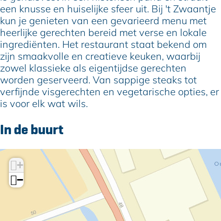
e
n
a
j
een knusse en huiselijke sfeer uit. Bij 't Zwaantje
t
n
e
kun je genieten van een gevarieerd menu met
j
t
heerlijke gerechten bereid met verse en lokale
e
j
ingrediënten. Het restaurant staat bekend om
e
zijn smaakvolle en creatieve keuken, waarbij
zowel klassieke als eigentijdse gerechten
worden geserveerd. Van sappige steaks tot
verfijnde visgerechten en vegetarische opties, er
is voor elk wat wils.
In de buurt
+
−