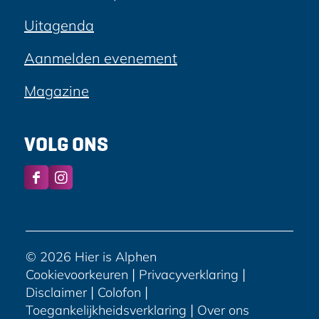
Uitagenda
Aanmelden evenement
Magazine
VOLG ONS
F
I
a
n
c
s
e
t
b
a
© 2026 Hier is Alphen
o
g
|
|
Cookievoorkeuren
Privacyverklaring
o
r
|
|
Disclaimer
Colofon
k
a
|
Toegankelijkheidsverklaring
Over ons