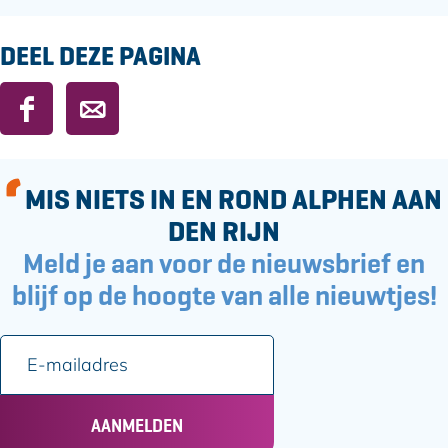
DEEL DEZE PAGINA
D
D
e
e
e
e
l
l
MIS NIETS IN EN ROND ALPHEN AAN
d
d
DEN RIJN
e
e
Meld je aan voor de nieuwsbrief en
z
z
e
e
blijf op de hoogte van alle nieuwtjes!
p
p
a
a
E
g
g
-
i
i
m
n
n
a
AANMELDEN
a
a
i