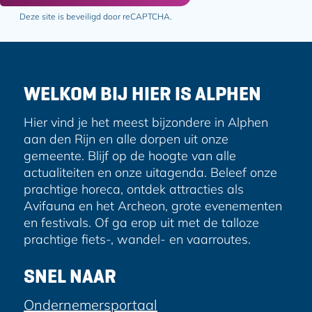
o
o
l
Deze site is beveiligd door reCAPTCHA.
p
p
a
F
e
d
a
-
r
c
m
e
e
a
WELKOM BIJ HIER IS ALPHEN
s
b
i
o
l
Hier vind je het meest bijzondere in Alphen
o
aan den Rijn en alle dorpen uit onze
k
gemeente. Blijf op de hoogte van alle
actualiteiten en onze uitagenda. Beleef onze
prachtige horeca, ontdek attracties als
Avifauna en het Archeon, grote evenementen
en festivals. Of ga erop uit met de talloze
prachtige fiets-, wandel- en vaarroutes.
SNEL NAAR
Ondernemersportaal