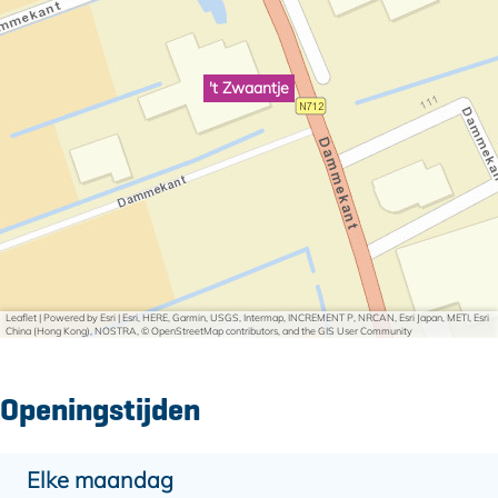
't Zwaantje
Leaflet
|
Powered by Esri | Esri, HERE, Garmin, USGS, Intermap, INCREMENT P, NRCAN, Esri Japan, METI, Esri
China (Hong Kong), NOSTRA, © OpenStreetMap contributors, and the GIS User Community
Openingstijden
Elke maandag