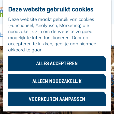
Deze website gebruikt cookies
ARTIKELEN
OVER ALPHEN
Deze website maakt gebruik van cookies
G
Hier is Boskoop
(Functioneel, Analytisch, Marketing) die
a
Lekker Lokaal
noodzakelijk zijn om de website zo goed
n
Ontdek het
Home
Locaties winkelen
't Zwaantje
mogelijk te laten functioneren. Door op
a
Erfgoed
accepteren te klikken, geef je aan hiermee
a
Natuurlijk genieten
akkoord te gaan.
r
Romeinse Limes
d
In en om Alphen
e
ALLES ACCEPTEREN
Kleuren van de
h
toren
o
m
ALLEEN NOODZAKELIJK
VOOR
e
ONDERNEMERS
p
GEMEENTEZAKEN
VOORKEUREN AANPASSEN
a
g
e