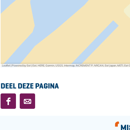
Leaflet
|
Powered by Esri | Esri, HERE, Garmin, USGS, Intermap, INCREMENT P, NRCAN, Esri Japan, METI, Esr
DEEL DEZE PAGINA
D
D
e
e
e
e
l
l
MI