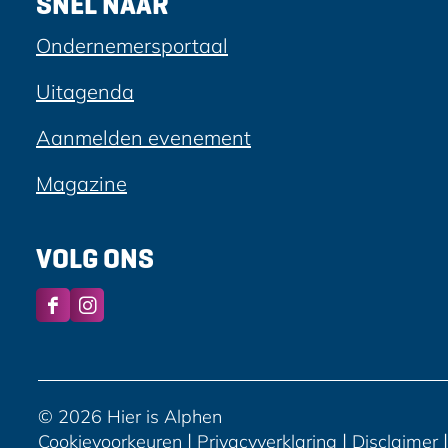
SNEL NAAR
k
Ondernemersportaal
Uitagenda
Aanmelden evenement
Magazine
VOLG ONS
F
I
a
n
c
s
e
t
b
a
© 2026 Hier is Alphen
o
g
|
|
|
Cookievoorkeuren
Privacyverklaring
Disclaimer