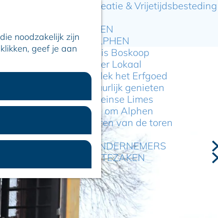
Recreatie & Vrijetijdsbesteding
ARTIKELEN
ie noodzakelijk zijn
OVER ALPHEN
klikken, geef je aan
Hier is Boskoop
Lekker Lokaal
Ontdek het Erfgoed
Natuurlijk genieten
Romeinse Limes
In en om Alphen
Kleuren van de toren
VOOR ONDERNEMERS
GEMEENTEZAKEN