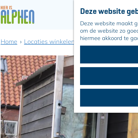
Deze website geb
Deze website maakt geb
G
om de website zo goed 
a
hiermee akkoord te ga
Home
Locaties winkelen
Melkveehouderij de
n
a
a
r
d
e
h
o
m
e
p
a
g