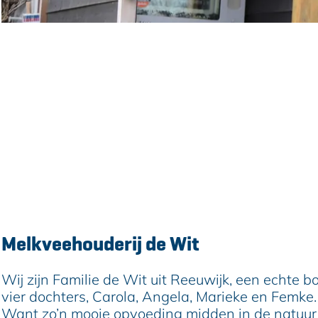
e
Contact
Oud-Reeuwijkseweg 11
2811KB
Reeuwijk
n
Plan je route
a
n
a
Route
a
n
r
E-mail
a
a
v
M
Website
r
a
a
e
M
r
n
l
Melkveehouderij de Wit
e
M
M
k
l
e
e
v
k
l
l
e
Wij zijn Familie de Wit uit Reeuwijk, een echte 
v
k
k
e
vier dochters, Carola, Angela, Marieke en Femke.
e
v
v
h
Want zo’n mooie opvoeding midden in de natuur e