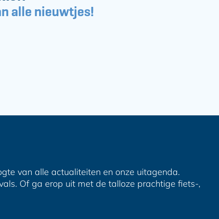
n alle nieuwtjes!
ogte van alle actualiteiten en onze uitagenda.
ls. Of ga erop uit met de talloze prachtige fiets-,