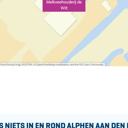
Melkveehouderij de
Wit
i China (Hong Kong), NOSTRA, © OpenStreetMap contributors, and the GIS User Community
S NIETS IN EN ROND ALPHEN AAN DEN 