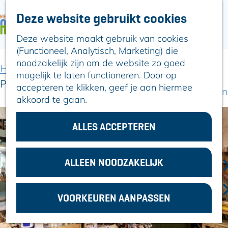
Deze website gebruikt cookies
ARTIKELEN
OVER ALPHEN
Deze website maakt gebruik van cookies
G
Hier is Boskoop
(Functioneel, Analytisch, Marketing) die
a
Lekker Lokaal
noodzakelijk zijn om de website zo goed
n
Ontdek het
Home
Locaties winkelen
mogelijk te laten functioneren. Door op
a
Erfgoed
Proef de Tuin Theeschenkerij & streekwinkel
accepteren te klikken, geef je aan hiermee
a
Natuurlijk genieten
akkoord te gaan.
r
Romeinse Limes
d
In en om Alphen
e
ALLES ACCEPTEREN
Kleuren van de
h
toren
o
m
ALLEEN NOODZAKELIJK
VOOR
e
ONDERNEMERS
p
GEMEENTEZAKEN
VOORKEUREN AANPASSEN
a
g
e