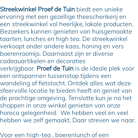
T
d
f
e
T
Streekwinkel Proef de Tuin
biedt een unieke
u
e
d
f
u
ervaring met een gezellige theeschenkerij en
i
T
e
d
i
een streekwinkel vol heerlijke, lokale producten.
n
u
T
e
n
Bezoekers kunnen genieten van huisgemaakte
T
i
u
T
T
taarten, lunches en high tea. De streekwinkel
h
n
i
u
h
verkoopt onder andere kaas, honing en vers
e
T
n
i
e
boerenroomijs. Daarnaast zijn er diverse
e
h
T
n
e
cadeauartikelen en decoraties
s
e
h
T
s
verkrijgbaar.
Proef de Tuin
is de ideale plek voor
c
e
e
h
c
een ontspannen tussenstop tijdens een
h
s
e
e
h
wandeling of fietstocht. Ontdek alles wat deze
e
c
s
e
e
sfeervolle locatie te bieden heeft en geniet van
n
h
c
s
n
de prachtige omgeving. Tenslotte kun je na het
k
e
h
c
k
shoppen in onze winkel genieten van onze
e
n
e
h
e
horeca gelegenheid. We hebben veel en veel
r
k
n
e
r
hebben we zelf gemaakt. Daar streven we naar.
i
e
k
n
i
j
r
e
k
j
Voor een high-tea , boerenlunch of een