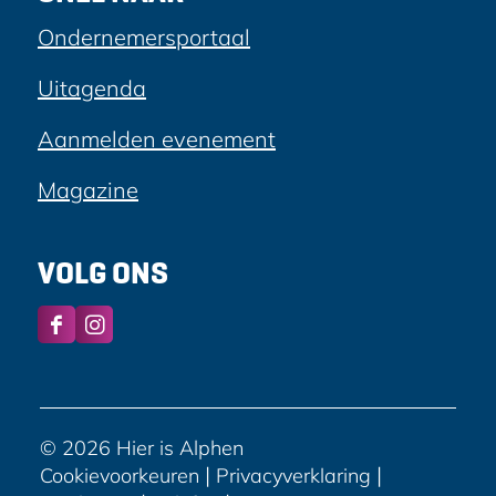
Ondernemersportaal
Uitagenda
Aanmelden evenement
Magazine
VOLG ONS
F
I
a
n
c
s
e
t
b
a
© 2026 Hier is Alphen
o
g
|
|
Cookievoorkeuren
Privacyverklaring
o
r