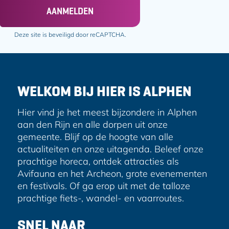
n
n
a
AANMELDEN
a
a
i
o
o
l
Deze site is beveiligd door reCAPTCHA.
p
p
a
F
e
d
a
-
r
c
m
e
e
a
WELKOM BIJ HIER IS ALPHEN
s
b
i
o
l
Hier vind je het meest bijzondere in Alphen
o
aan den Rijn en alle dorpen uit onze
k
gemeente. Blijf op de hoogte van alle
actualiteiten en onze uitagenda. Beleef onze
prachtige horeca, ontdek attracties als
Avifauna en het Archeon, grote evenementen
en festivals. Of ga erop uit met de talloze
prachtige fiets-, wandel- en vaarroutes.
SNEL NAAR