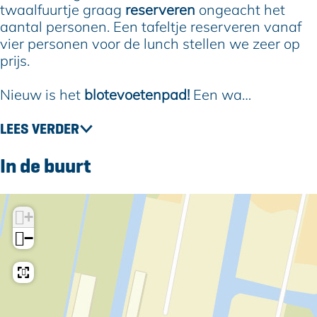
&
i
r
e
&
twaalfuurtje graag
reserveren
ongeacht het
s
j
i
r
s
aantal personen. Een tafeltje reserveren vanaf
t
&
j
i
t
vier personen voor de lunch stellen we zeer op
r
s
&
j
r
prijs.
e
t
s
&
e
e
r
t
s
e
Nieuw is het
blotevoetenpad!
Een wa…
k
e
r
t
k
w
e
e
r
w
LEES VERDER
i
k
e
e
i
n
w
k
e
n
In de buurt
k
i
w
k
k
e
n
i
w
e
l
k
n
i
l
+
e
k
n
−
l
e
k
l
e
l