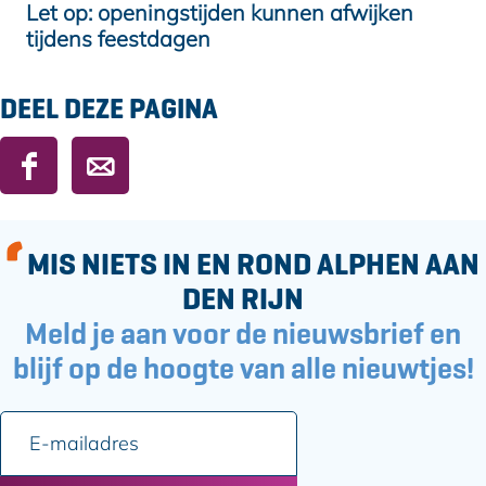
Let op: openingstijden kunnen afwijken
tijdens feestdagen
DEEL DEZE PAGINA
D
D
e
e
e
e
l
l
MIS NIETS IN EN ROND ALPHEN AAN
d
d
DEN RIJN
e
e
Meld je aan voor de nieuwsbrief en
z
z
e
e
blijf op de hoogte van alle nieuwtjes!
p
p
a
a
E
g
g
-
i
i
m