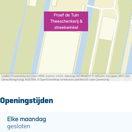
Proef de Tuin
Theeschenkerij &
streekwinkel
Leaflet
|
Powered by Esri | Esri, HERE, Garmin, USGS, Intermap, INCREMENT P, NRCAN, Esri Japan, METI, Esri
China (Hong Kong), NOSTRA, © OpenStreetMap contributors, and the GIS User Community
Openingstijden
Elke maandag
gesloten