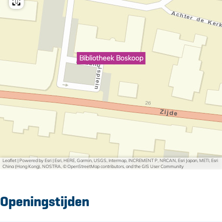
Bibliotheek Boskoop
Leaflet
|
Powered by Esri | Esri, HERE, Garmin, USGS, Intermap, INCREMENT P, NRCAN, Esri Japan, METI, Esri
China (Hong Kong), NOSTRA, © OpenStreetMap contributors, and the GIS User Community
Openingstijden