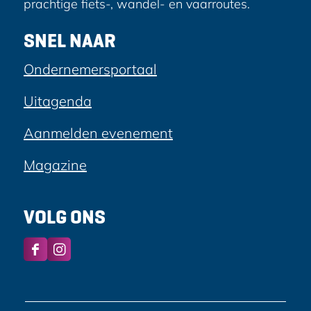
prachtige fiets-, wandel- en vaarroutes.
SNEL NAAR
Ondernemersportaal
Uitagenda
Aanmelden evenement
Magazine
VOLG ONS
F
I
a
n
c
s
e
t