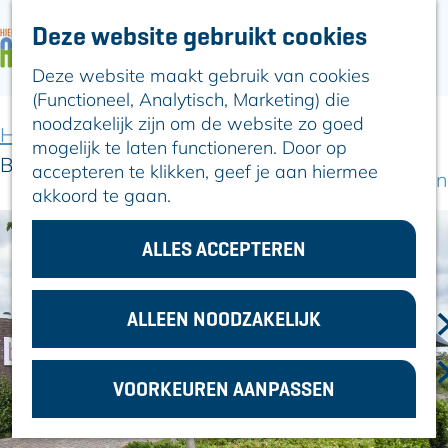
Deze website gebruikt cookies
ARTIKELEN
OVER ALPHEN
Deze website maakt gebruik van cookies
G
Hier is Boskoop
(Functioneel, Analytisch, Marketing) die
a
Lekker Lokaal
noodzakelijk zijn om de website zo goed
n
Ontdek het
Home
Locaties winkelen
mogelijk te laten functioneren. Door op
a
Erfgoed
Bibliotheek Boskoop
accepteren te klikken, geef je aan hiermee
a
Natuurlijk genieten
akkoord te gaan.
r
Romeinse Limes
d
In en om Alphen
e
ALLES ACCEPTEREN
Kleuren van de
h
toren
o
m
ALLEEN NOODZAKELIJK
VOOR
e
ONDERNEMERS
p
GEMEENTEZAKEN
VOORKEUREN AANPASSEN
a
g
e