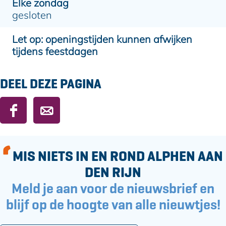
Elke zondag
gesloten
Let op: openingstijden kunnen afwijken
tijdens feestdagen
DEEL DEZE PAGINA
D
D
e
e
e
e
l
l
MIS NIETS IN EN ROND ALPHEN AAN
d
d
DEN RIJN
e
e
Meld je aan voor de nieuwsbrief en
z
z
e
e
blijf op de hoogte van alle nieuwtjes!
p
p
a
a