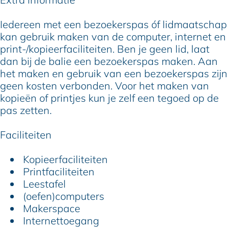
h
o
i
l
h
e
t
o
i
e
Iedereen met een bezoekerspas óf lidmaatschap
e
h
t
o
e
kan gebruik maken van de computer, internet en
k
e
h
t
k
print-/kopieerfaciliteiten. Ben je geen lid, laat
B
e
e
h
B
dan bij de balie een bezoekerspas maken. Aan
o
k
e
e
o
het maken en gebruik van een bezoekerspas zijn
s
B
k
e
s
geen kosten verbonden. Voor het maken van
k
o
B
k
k
kopieën of printjes kun je zelf een tegoed op de
o
s
o
B
o
pas zetten.
o
k
s
o
o
p
o
k
s
p
Faciliteiten
o
o
k
p
o
o
Kopieerfaciliteiten
p
o
Printfaciliteiten
p
Leestafel
(oefen)computers
Makerspace
Internettoegang