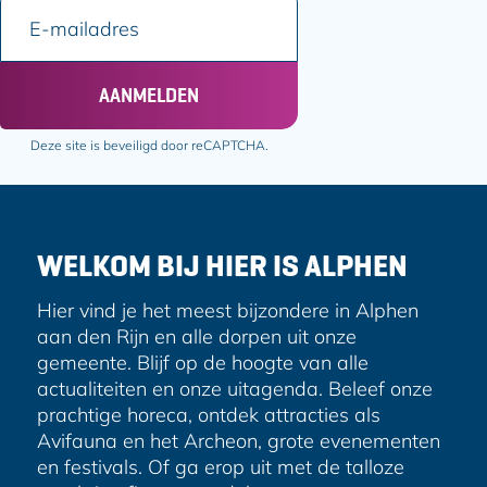
E
g
g
-
i
i
m
n
n
a
AANMELDEN
a
a
i
o
o
l
Deze site is beveiligd door reCAPTCHA.
p
p
a
F
e
d
a
-
r
c
m
e
e
a
WELKOM BIJ HIER IS ALPHEN
s
b
i
o
l
Hier vind je het meest bijzondere in Alphen
o
aan den Rijn en alle dorpen uit onze
k
gemeente. Blijf op de hoogte van alle
actualiteiten en onze uitagenda. Beleef onze
prachtige horeca, ontdek attracties als
Avifauna en het Archeon, grote evenementen
en festivals. Of ga erop uit met de talloze