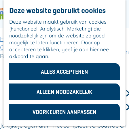
Deze website gebruikt cookies
ARTIKELEN
OVER ALPHEN
Deze website maakt gebruik van cookies
G
Hier is Boskoop
(Functioneel, Analytisch, Marketing) die
a
Lekker Lokaal
noodzakelijk zijn om de website zo goed
n
Ontdek het
Home
Voor ondernemers
mogelijk te laten functioneren. Door op
a
Erfgoed
Ondernemers aan het woord
accepteren te klikken, geef je aan hiermee
a
Natuurlijk genieten
Bruisend Alle Hens
akkoord te gaan.
r
Romeinse Limes
d
In en om Alphen
e
ALLES ACCEPTEREN
Kleuren van de
h
3 november 2022
toren
|
|
|
o
m
ALLEEN NOODZAKELIJK
VOOR
e
ALLE HENS BRUIST WEER
ONDERNEMERS
p
GEMEENTEZAKEN
als nooit te voren
VOORKEUREN AANPASSEN
a
g
Je kijkt je ogen uit in het compleet verbouwde en
e