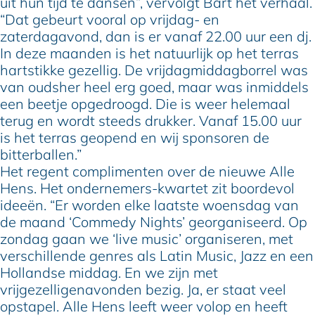
uit hun tijd te dansen”, vervolgt Bart het verhaal.
“Dat gebeurt vooral op vrijdag- en
zaterdagavond, dan is er vanaf 22.00 uur een dj.
In deze maanden is het natuurlijk op het terras
hartstikke gezellig. De vrijdagmiddagborrel was
van oudsher heel erg goed, maar was inmiddels
een beetje opgedroogd. Die is weer helemaal
terug en wordt steeds drukker. Vanaf 15.00 uur
is het terras geopend en wij sponsoren de
bitterballen.”
Het regent complimenten over de nieuwe Alle
Hens. Het ondernemers-kwartet zit boordevol
ideeën. “Er worden elke laatste woensdag van
de maand ‘Commedy Nights’ georganiseerd. Op
zondag gaan we ‘live music’ organiseren, met
verschillende genres als Latin Music, Jazz en een
Hollandse middag. En we zijn met
vrijgezelligenavonden bezig. Ja, er staat veel
opstapel. Alle Hens leeft weer volop en heeft