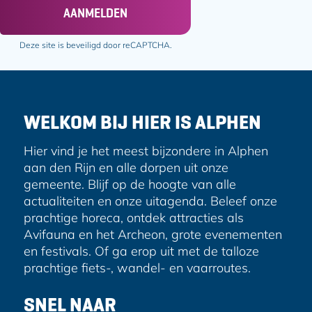
a
AANMELDEN
i
l
Deze site is beveiligd door reCAPTCHA.
a
d
r
e
WELKOM BIJ HIER IS ALPHEN
s
Hier vind je het meest bijzondere in Alphen
aan den Rijn en alle dorpen uit onze
gemeente. Blijf op de hoogte van alle
actualiteiten en onze uitagenda. Beleef onze
prachtige horeca, ontdek attracties als
Avifauna en het Archeon, grote evenementen
en festivals. Of ga erop uit met de talloze
prachtige fiets-, wandel- en vaarroutes.
SNEL NAAR