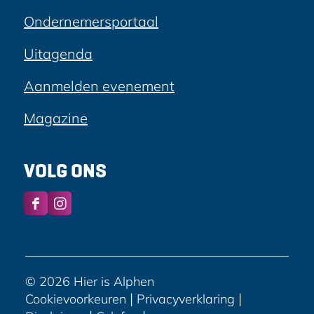
Ondernemersportaal
Uitagenda
Aanmelden evenement
Magazine
VOLG ONS
F
I
a
n
c
s
e
t
b
a
© 2026 Hier is Alphen
o
g
|
|
Cookievoorkeuren
Privacyverklaring
o
r