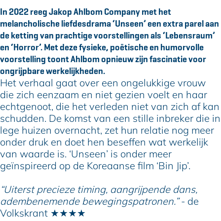
h
p
o
k
h
In 2022 reeg Jakop Ahlbom Company met het
l
A
p
o
l
melancholische liefdesdrama ‘Unseen’ een extra parel aan
b
h
A
p
b
de ketting van prachtige voorstellingen als ‘Lebensraum’
o
l
h
A
o
en ‘Horror’. Met deze fysieke, poëtische en humorvolle
m
b
l
h
m
voorstelling toont Ahlbom opnieuw zijn fascinatie voor
C
o
b
l
C
ongrijpbare werkelijkheden.
o
m
o
b
o
Het verhaal gaat over een ongelukkige vrouw
m
C
m
o
m
die zich eenzaam en niet gezien voelt en haar
p
o
C
m
p
echtgenoot, die het verleden niet van zich af kan
a
m
o
C
a
schudden. De komst van een stille inbreker die in
n
p
m
o
n
lege huizen overnacht, zet hun relatie nog meer
y
a
p
m
y
onder druk en doet hen beseffen wat werkelijk
n
a
p
van waarde is. ‘Unseen’ is onder meer
y
n
a
geïnspireerd op de Koreaanse film ‘Bin Jip’.
y
n
y
“Uiterst precieze timing, aangrijpende dans,
adembenemende bewegingspatronen.”
- de
Volkskrant ★★★★