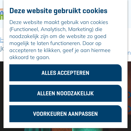
Deze website gebruikt cookies
ARTIKELEN
OVER ALPHEN
Deze website maakt gebruik van cookies
G
Hier is Boskoop
(Functioneel, Analytisch, Marketing) die
a
Lekker Lokaal
noodzakelijk zijn om de website zo goed
n
Ontdek het
Home
Uit-agenda
Uit-agenda overzicht
mogelijk te laten functioneren. Door op
a
Erfgoed
Jakop Ahlbom Company
accepteren te klikken, geef je aan hiermee
a
Natuurlijk genieten
akkoord te gaan.
r
Romeinse Limes
d
In en om Alphen
e
ALLES ACCEPTEREN
Kleuren van de
h
toren
o
m
ALLEEN NOODZAKELIJK
VOOR
e
ONDERNEMERS
p
GEMEENTEZAKEN
VOORKEUREN AANPASSEN
a
g
e