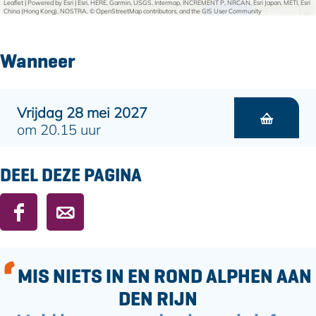
Leaflet
|
Powered by Esri | Esri, HERE, Garmin, USGS, Intermap, INCREMENT P, NRCAN, Esri Japan, METI, Esri
China (Hong Kong), NOSTRA, © OpenStreetMap contributors, and the GIS User Community
Wanneer
Vrijdag 28 mei 2027
om 20.15 uur
DEEL DEZE PAGINA
D
D
e
e
e
e
l
l
MIS NIETS IN EN ROND ALPHEN AAN
d
d
DEN RIJN
e
e