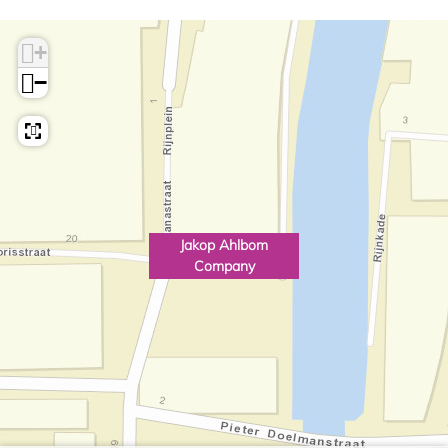
+
−
Jakop Ahlbom
Company