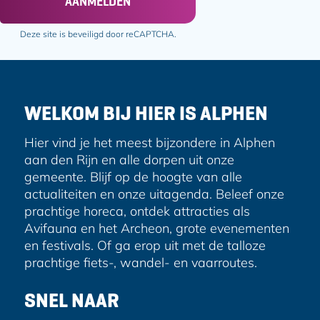
AANMELDEN
a
a
i
o
o
l
Deze site is beveiligd door reCAPTCHA.
p
p
a
F
e
d
a
-
r
c
m
e
e
a
WELKOM BIJ HIER IS ALPHEN
s
b
i
o
l
Hier vind je het meest bijzondere in Alphen
o
aan den Rijn en alle dorpen uit onze
k
gemeente. Blijf op de hoogte van alle
actualiteiten en onze uitagenda. Beleef onze
prachtige horeca, ontdek attracties als
Avifauna en het Archeon, grote evenementen
en festivals. Of ga erop uit met de talloze
prachtige fiets-, wandel- en vaarroutes.
SNEL NAAR