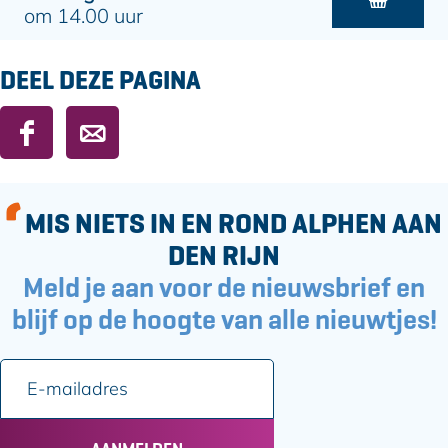
om 14.00 uur
DEEL DEZE PAGINA
D
D
e
e
e
e
l
l
MIS NIETS IN EN ROND ALPHEN AAN
d
d
DEN RIJN
e
e
Meld je aan voor de nieuwsbrief en
z
z
e
e
blijf op de hoogte van alle nieuwtjes!
p
p
a
a
E
g
g
-
i
i
m
n
n
a