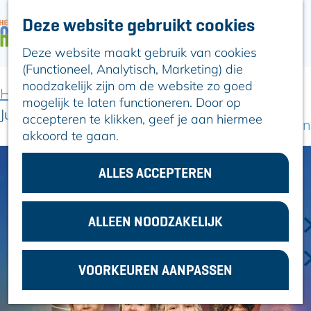
Deze website gebruikt cookies
ARTIKELEN
OVER ALPHEN
Deze website maakt gebruik van cookies
G
Hier is Boskoop
(Functioneel, Analytisch, Marketing) die
a
Lekker Lokaal
noodzakelijk zijn om de website zo goed
n
Ontdek het
Home
Uit-agenda
Uit-agenda overzicht
mogelijk te laten functioneren. Door op
a
Erfgoed
Juf Braaksel - De Musical
accepteren te klikken, geef je aan hiermee
a
Natuurlijk genieten
akkoord te gaan.
r
Romeinse Limes
d
In en om Alphen
e
ALLES ACCEPTEREN
Kleuren van de
h
toren
o
m
ALLEEN NOODZAKELIJK
VOOR
e
ONDERNEMERS
p
GEMEENTEZAKEN
VOORKEUREN AANPASSEN
a
g
e