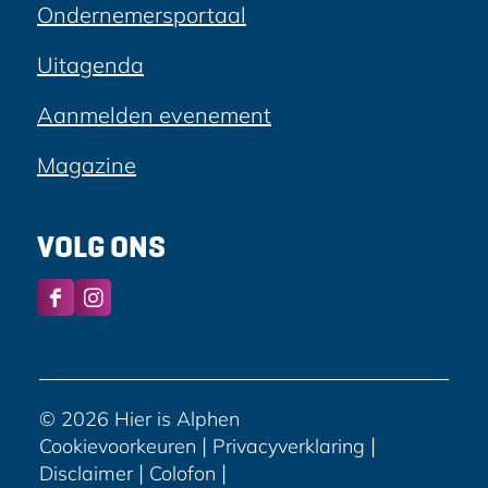
Ondernemersportaal
Uitagenda
Aanmelden evenement
Magazine
VOLG ONS
F
I
a
n
c
s
e
t
b
a
© 2026 Hier is Alphen
o
g
|
|
Cookievoorkeuren
Privacyverklaring
o
r
|
|
Disclaimer
Colofon