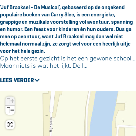
a
r
B
f
a
‘Juf Braaksel - De Musical’, gebaseerd op de ongekend
k
a
r
B
k
populaire boeken van Carry Slee, is een energieke,
s
a
a
r
s
grappige en muzikale voorstelling vol avontuur, spanning
e
k
a
a
e
en humor. Een feest voor kinderen én hun ouders. Dus ga
l
s
k
a
l
mee op avontuur, want Juf Braaksel mag dan wel niet
-
e
s
k
-
helemaal normaal zijn, ze zorgt wel voor een heerlijk uitje
D
l
e
s
D
voor het hele gezin.
e
-
l
e
e
Op het eerste gezicht is het een gewone school…
M
D
-
l
M
Maar niets is wat het lijkt. De l…
u
e
D
-
u
s
M
e
D
s
LEES VERDER
i
u
M
e
i
c
s
u
M
c
a
i
s
u
a
+
l
c
i
s
l
−
a
c
i
l
a
c
l
a