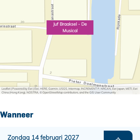
l
Juf Braaksel - De
Musical
Leaflet
|
Powered by Esri | Esri, HERE, Garmin, USGS, Intermap, INCREMENT P, NRCAN, Esri Japan, METI, Esri
China (Hong Kong), NOSTRA, © OpenStreetMap contributors, and the GIS User Community
Wanneer
Zondag 14 februari 2027