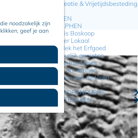
Recreatie & Vrijetijdsbesteding
ARTIKELEN
ie noodzakelijk zijn
OVER ALPHEN
klikken, geef je aan
Hier is Boskoop
Lekker Lokaal
Ontdek het Erfgoed
Natuurlijk genieten
Romeinse Limes
In en om Alphen
Kleuren van de toren
VOOR ONDERNEMERS
GEMEENTEZAKEN