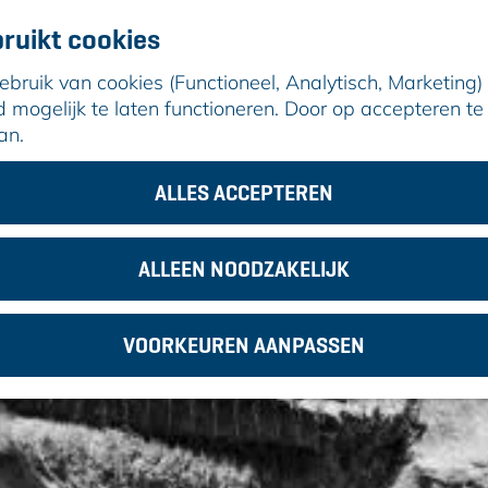
ruikt cookies
ruik van cookies (Functioneel, Analytisch, Marketing) d
mogelijk te laten functioneren. Door op accepteren te 
an.
ssielen zoeken in de stad
ALLES ACCEPTEREN
ALLEEN NOODZAKELIJK
VOORKEUREN AANPASSEN