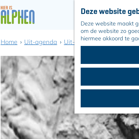
Deze website geb
Deze website maakt geb
G
om de website zo goed 
a
hiermee akkoord te ga
Home
Uit-agenda
Uit-agenda overzicht
Fo
n
a
a
r
d
e
h
o
m
e
p
a
g