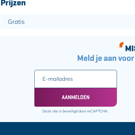
Prijzen
Gratis
MI
Meld je aan voor
E
-
m
a
AANMELDEN
i
l
Deze site is beveiligd door reCAPTCHA.
a
d
r