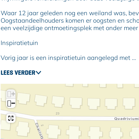
i
d
d
a
Waar 12 jaar geleden nog een weiland was, bevin
d
g
Oogstaandeelhouders komen er oogsten en scholen
a
W
een veelzijdige ontmoetingsplek met onder meer 
g
i
W
j
Inspiratietuin
i
k
j
t
Vorig jaar is een inspiratietuin aangelegd met …
k
u
t
i
LEES VERDER
u
n
i
A
n
l
+
A
p
−
l
h
p
e
h
n
e
s
n
e