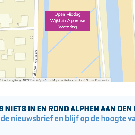
Open Middag
Wijktuin Alphense
Wetering
i China (Hong Kong), NOSTRA, © OpenStreetMap contributors, and the GIS User Community
S NIETS IN EN ROND ALPHEN AAN DEN 
 de nieuwsbrief en blijf op de hoogte va