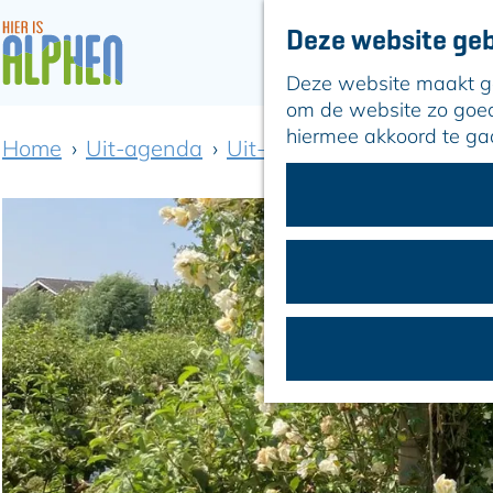
Deze website geb
Deze website maakt geb
G
om de website zo goed 
a
hiermee akkoord te ga
Home
Uit-agenda
Uit-agenda overzicht
Op
n
a
a
r
d
e
h
o
m
e
p
a
g