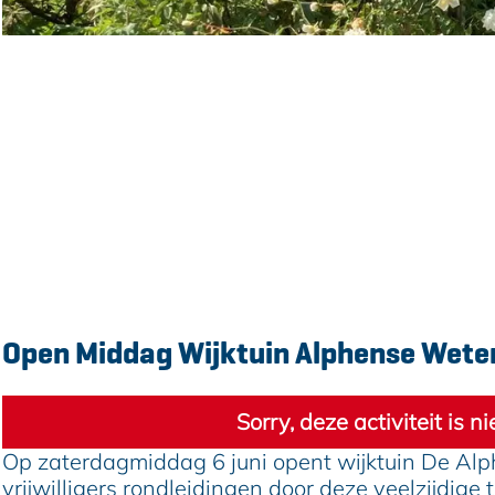
e
Contact
Wijktuin de Alphense Wetering
Kroospad
Alphen aan den Rijn
n
Plan je route
a
n
a
Route
a
r
a
O
Open Middag Wijktuin Alphense Wete
r
p
O
e
p
n
Sorry, deze activiteit is 
e
M
n
i
Op zaterdagmiddag 6 juni opent wijktuin De Alp
M
d
vrijwilligers rondleidingen door deze veelzijdig