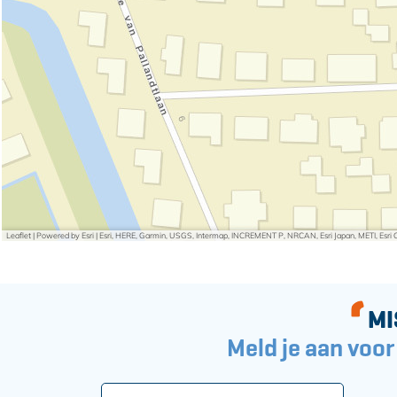
s
W
e
e
W
t
e
e
t
r
e
i
r
n
i
g
n
g
Leaflet
|
Powered by Esri | Esri, HERE, Garmin, USGS, Intermap, INCREMENT P, NRCAN, Esri Japan, METI, Esr
MI
Meld je aan voor
E