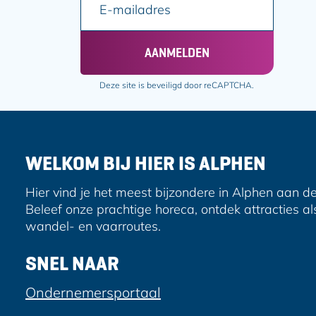
-
m
a
AANMELDEN
i
l
Deze site is beveiligd door reCAPTCHA.
a
d
r
e
WELKOM BIJ HIER IS ALPHEN
s
Hier vind je het meest bijzondere in Alphen aan de
Beleef onze prachtige horeca, ontdek attracties al
wandel- en vaarroutes.
SNEL NAAR
Ondernemersportaal