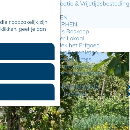
Recreatie & Vrijetijdsbesteding
ARTIKELEN
ie noodzakelijk zijn
OVER ALPHEN
klikken, geef je aan
Hier is Boskoop
Lekker Lokaal
Ontdek het Erfgoed
Natuurlijk genieten
Romeinse Limes
In en om Alphen
Kleuren van de toren
VOOR ONDERNEMERS
GEMEENTEZAKEN