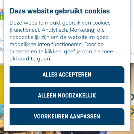
Deze website gebruikt cookies
ARTIKELEN
OVER ALPHEN
Deze website maakt gebruik van cookies
G
Hier is Boskoop
(Functioneel, Analytisch, Marketing) die
a
Lekker Lokaal
noodzakelijk zijn om de website zo goed
n
Ontdek het
Home
Uit-agenda
Uit-agenda overzicht
mogelijk te laten functioneren. Door op
a
Erfgoed
Meester Mark
accepteren te klikken, geef je aan hiermee
a
Natuurlijk genieten
akkoord te gaan.
r
Romeinse Limes
d
In en om Alphen
e
ALLES ACCEPTEREN
Kleuren van de
h
toren
o
m
ALLEEN NOODZAKELIJK
VOOR
e
ONDERNEMERS
p
GEMEENTEZAKEN
VOORKEUREN AANPASSEN
a
g
e