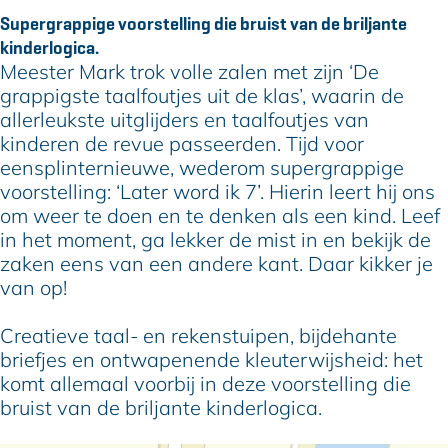
r
t
s
e
r
Supergrappige voorstelling die bruist van de briljante
M
e
t
s
M
kinderlogica.
a
r
e
t
a
Meester Mark trok volle zalen met zijn ‘De
r
M
r
e
r
grappigste taalfoutjes uit de klas’, waarin de
k
a
M
r
k
allerleukste uitglijders en taalfoutjes van
r
a
M
kinderen de revue passeerden. Tijd voor
k
r
a
eensplinternieuwe, wederom supergrappige
k
r
voorstelling: ‘Later word ik 7’. Hierin leert hij ons
k
om weer te doen en te denken als een kind. Leef
in het moment, ga lekker de mist in en bekijk de
zaken eens van een andere kant. Daar kikker je
van op!
Creatieve taal- en rekenstuipen, bijdehante
briefjes en ontwapenende kleuterwijsheid: het
komt allemaal voorbij in deze voorstelling die
bruist van de briljante kinderlogica.