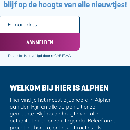
e
e
blijf op de hoogte van alle nieuwtjes!
p
p
a
a
E
g
g
-
i
i
m
n
n
a
AANMELDEN
a
a
i
o
o
l
Deze site is beveiligd door reCAPTCHA.
p
p
a
F
e
d
a
-
r
c
m
e
e
a
WELKOM BIJ HIER IS ALPHEN
s
b
i
o
l
Hier vind je het meest bijzondere in Alphen
o
aan den Rijn en alle dorpen uit onze
k
gemeente. Blijf op de hoogte van alle
actualiteiten en onze uitagenda. Beleef onze
prachtige horeca, ontdek attracties als