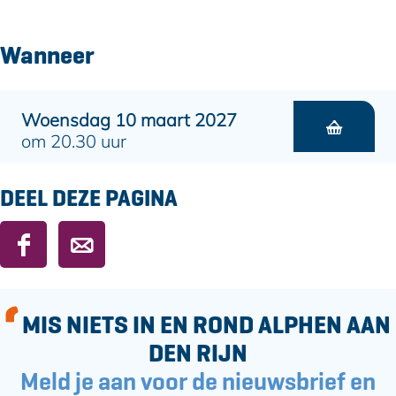
Wanneer
Woensdag 10 maart 2027
om 20.30 uur
DEEL DEZE PAGINA
D
D
e
e
e
e
l
l
MIS NIETS IN EN ROND ALPHEN AAN
d
d
DEN RIJN
e
e
Meld je aan voor de nieuwsbrief en
z
z