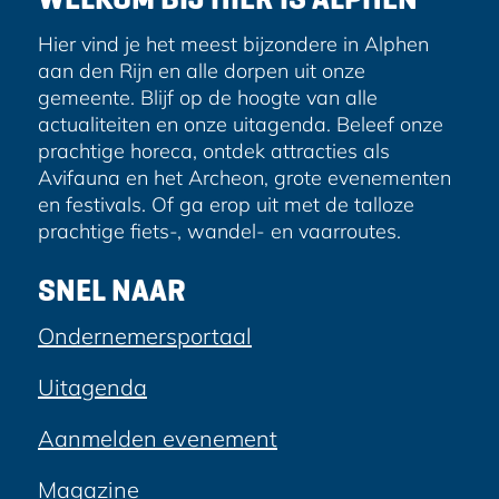
s
b
i
o
l
Hier vind je het meest bijzondere in Alphen
o
aan den Rijn en alle dorpen uit onze
k
gemeente. Blijf op de hoogte van alle
actualiteiten en onze uitagenda. Beleef onze
prachtige horeca, ontdek attracties als
Avifauna en het Archeon, grote evenementen
en festivals. Of ga erop uit met de talloze
prachtige fiets-, wandel- en vaarroutes.
SNEL NAAR
Ondernemersportaal
Uitagenda
Aanmelden evenement
Magazine