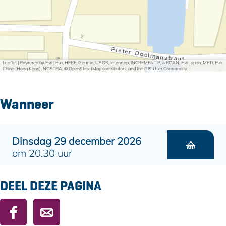
Leaflet
|
Powered by Esri | Esri, HERE, Garmin, USGS, Intermap, INCREMENT P, NRCAN, Esri Japan, METI, Esri
China (Hong Kong), NOSTRA, © OpenStreetMap contributors, and the GIS User Community
Wanneer
Dinsdag 29 december 2026
om 20.30 uur
DEEL DEZE PAGINA
D
D