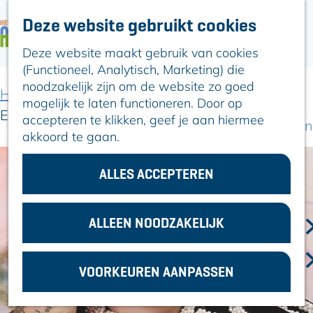
Deze website gebruikt cookies
ARTIKELEN
OVER ALPHEN
Deze website maakt gebruik van cookies
G
Hier is Boskoop
(Functioneel, Analytisch, Marketing) die
a
Lekker Lokaal
noodzakelijk zijn om de website zo goed
n
Ontdek het
Home
Uit-agenda
Uit-agenda overzicht
mogelijk te laten functioneren. Door op
a
Erfgoed
Elfie Tromp
accepteren te klikken, geef je aan hiermee
a
Natuurlijk genieten
akkoord te gaan.
r
Romeinse Limes
d
In en om Alphen
e
ALLES ACCEPTEREN
Kleuren van de
h
toren
o
m
ALLEEN NOODZAKELIJK
VOOR
e
ONDERNEMERS
p
GEMEENTEZAKEN
VOORKEUREN AANPASSEN
a
g
e