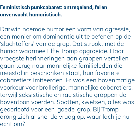
r
e
i
f
r
Feministisch punkcabaret: ontregelend, fel en
o
T
e
i
o
onverwacht humoristisch.
m
r
T
e
m
p
o
r
T
p
Darwin noemde humor een vorm van agressie,
m
o
r
een manier om dominantie uit te oefenen op de
p
m
o
‘slachtoffers’ van de grap. Dat strookt met de
p
m
humor waarmee Elfie Tromp opgroeide. Haar
p
vroegste herinneringen aan grappen vertellen
gaan terug naar mannelijke familieleden die,
meestal in beschonken staat, hun favoriete
cabaretiers imiteerden. Er was een bovenmatige
voorkeur voor brallerige, mannelijke cabaretiers,
terwijl seksistische en racistische grappen de
boventoon voerden. Spotten, kwetsen, alles was
geoorloofd voor een ‘goede’ grap. Bij Tromp
drong zich al snel de vraag op: waar lach je nu
echt om?