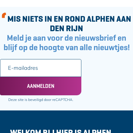
e
e
e
e
l
l
MIS NIETS IN EN ROND ALPHEN AAN
d
d
DEN RIJN
e
e
Meld je aan voor de nieuwsbrief en
z
z
e
e
blijf op de hoogte van alle nieuwtjes!
p
p
a
a
E
g
g
-
i
i
m
n
n
a
AANMELDEN
a
a
i
o
o
l
Deze site is beveiligd door reCAPTCHA.
p
p
a
F
e
d
a
-
r
c
m
e
e
a
WELKOM BIJ HIER IS ALPHEN