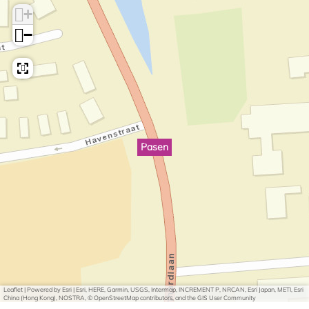
+
−
Pasen
Leaflet
|
Powered by Esri | Esri, HERE, Garmin, USGS, Intermap, INCREMENT P, NRCAN, Esri Japan, METI, Esri
China (Hong Kong), NOSTRA, © OpenStreetMap contributors, and the GIS User Community