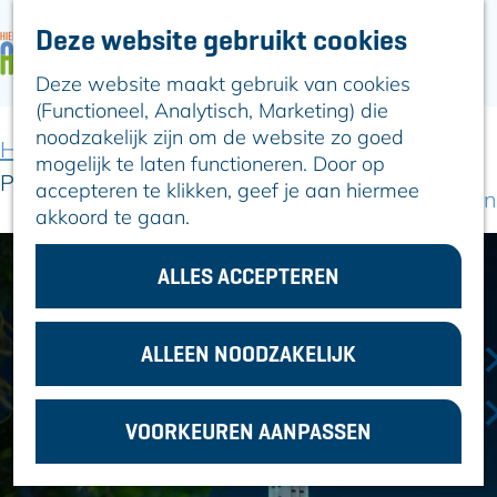
Deze website gebruikt cookies
ARTIKELEN
OVER ALPHEN
Deze website maakt gebruik van cookies
G
Hier is Boskoop
(Functioneel, Analytisch, Marketing) die
a
Lekker Lokaal
noodzakelijk zijn om de website zo goed
n
Ontdek het
Home
Uit-agenda
Uit-agenda overzicht
mogelijk te laten functioneren. Door op
a
Erfgoed
Pasen
accepteren te klikken, geef je aan hiermee
a
Natuurlijk genieten
akkoord te gaan.
r
Romeinse Limes
d
In en om Alphen
e
ALLES ACCEPTEREN
Kleuren van de
h
toren
o
m
ALLEEN NOODZAKELIJK
VOOR
e
ONDERNEMERS
p
GEMEENTEZAKEN
VOORKEUREN AANPASSEN
a
g
e