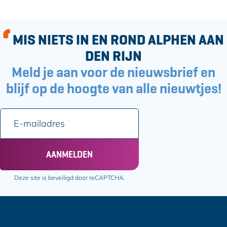
MIS NIETS IN EN ROND ALPHEN AAN
DEN RIJN
Meld je aan voor de nieuwsbrief en
blijf op de hoogte van alle nieuwtjes!
E
-
m
a
AANMELDEN
i
l
Deze site is beveiligd door reCAPTCHA.
a
d
r
e