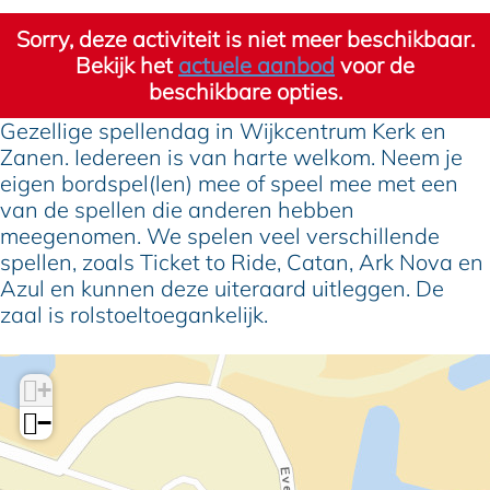
n
l
l
e
n
Sorry, deze activiteit is niet meer beschikbaar.
d
e
l
l
d
Bekijk het
actuele aanbod
voor de
a
n
e
l
a
beschikbare opties.
g
d
n
e
g
a
d
n
Gezellige spellendag in Wijkcentrum Kerk en
g
a
d
Zanen. Iedereen is van harte welkom. Neem je
g
a
eigen bordspel(len) mee of speel mee met een
g
van de spellen die anderen hebben
meegenomen. We spelen veel verschillende
spellen, zoals Ticket to Ride, Catan, Ark Nova en
Azul en kunnen deze uiteraard uitleggen. De
zaal is rolstoeltoegankelijk.
+
−