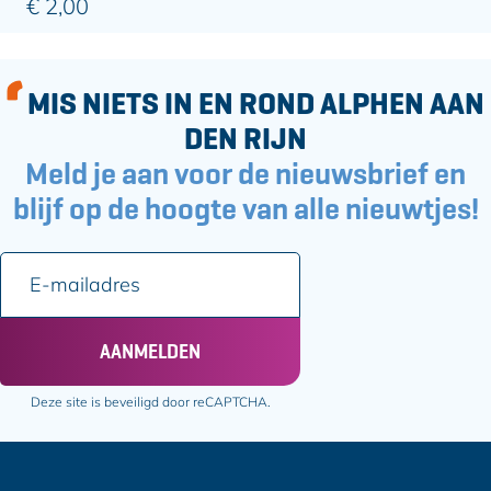
€ 2,00
MIS NIETS IN EN ROND ALPHEN AAN
DEN RIJN
Meld je aan voor de nieuwsbrief en
blijf op de hoogte van alle nieuwtjes!
E
-
m
a
AANMELDEN
i
l
Deze site is beveiligd door reCAPTCHA.
a
d
r