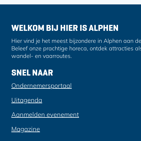
a
a
d
o
o
r
p
p
e
F
e
WELKOM BIJ HIER IS ALPHEN
s
a
-
c
m
Hier vind je het meest bijzondere in Alphen aan de
e
a
Beleef onze prachtige horeca, ontdek attracties al
b
i
wandel- en vaarroutes.
o
l
o
SNEL NAAR
k
Ondernemersportaal
Uitagenda
Aanmelden evenement
Magazine