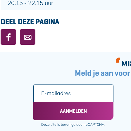
20.15 - 22.15 uur
DEEL DEZE PAGINA
D
D
e
e
e
e
l
l
MI
d
d
Meld je aan voor
e
e
z
z
E
e
e
-
p
p
m
a
a
a
g
g
AANMELDEN
i
i
i
l
n
n
Deze site is beveiligd door reCAPTCHA.
a