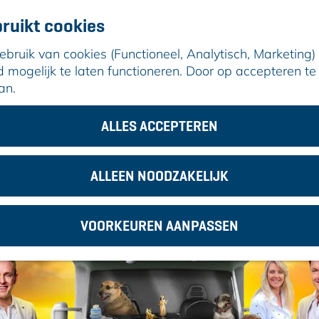
ruikt cookies
ruik van cookies (Functioneel, Analytisch, Marketing) d
mogelijk te laten functioneren. Door op accepteren te 
an.
 Bevers
ALLES ACCEPTEREN
ALLEEN NOODZAKELIJK
VOORKEUREN AANPASSEN