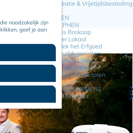
Recreatie & Vrijetijdsbesteding
ARTIKELEN
ie noodzakelijk zijn
OVER ALPHEN
klikken, geef je aan
Hier is Boskoop
Lekker Lokaal
Ontdek het Erfgoed
Natuurlijk genieten
Romeinse Limes
In en om Alphen
Kleuren van de toren
VOOR ONDERNEMERS
GEMEENTEZAKEN