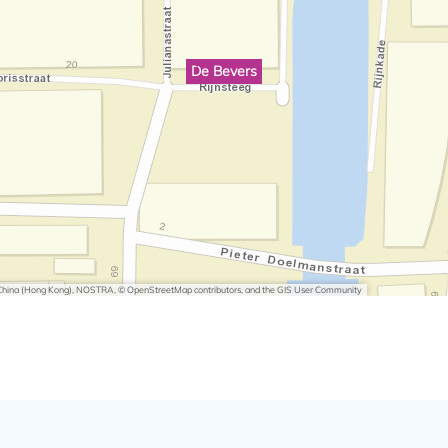
De Bevers
i China (Hong Kong), NOSTRA, © OpenStreetMap contributors, and the GIS User Community