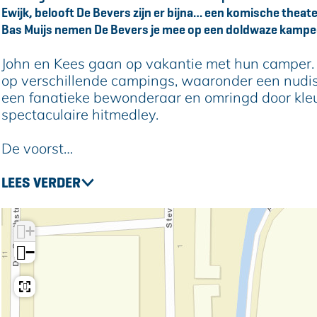
s
e
v
e
s
Ewijk, belooft De Bevers zijn er bijna… een komische theat
r
e
v
Bas Muijs nemen De Bevers je mee op een doldwaze kampe
s
r
e
s
r
John en Kees gaan op vakantie met hun camper. 
s
op verschillende campings, waaronder een nudist
een fanatieke bewonderaar en omringd door kleur
spectaculaire hitmedley.
De voorst…
LEES VERDER
+
−