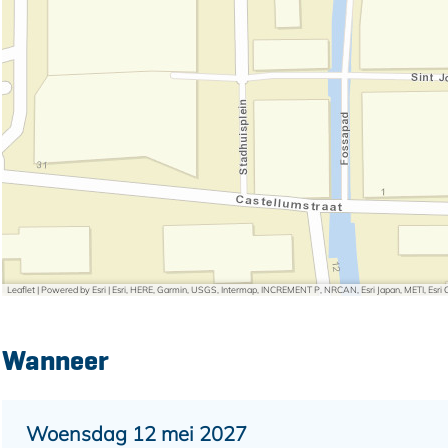
Leaflet
|
Powered by Esri | Esri, HERE, Garmin, USGS, Intermap, INCREMENT P, NRCAN, Esri Japan, METI, Esr
Wanneer
Woensdag 12 mei 2027