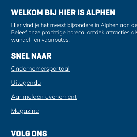
p
p
e
F
e
WELKOM BIJ HIER IS ALPHEN
s
a
-
c
m
Hier vind je het meest bijzondere in Alphen aan de
e
a
Beleef onze prachtige horeca, ontdek attracties al
b
i
wandel- en vaarroutes.
o
l
o
SNEL NAAR
k
Ondernemersportaal
Uitagenda
Aanmelden evenement
Magazine
VOLG ONS