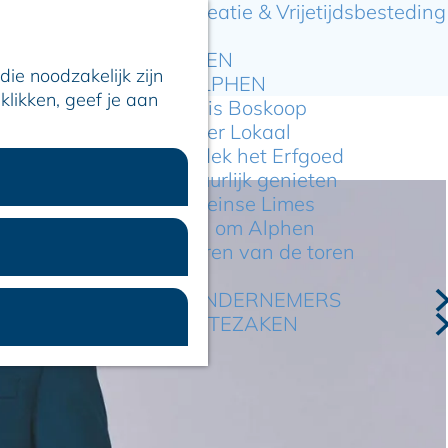
Recreatie & Vrijetijdsbesteding
ARTIKELEN
ie noodzakelijk zijn
OVER ALPHEN
klikken, geef je aan
Hier is Boskoop
Lekker Lokaal
Ontdek het Erfgoed
Natuurlijk genieten
Romeinse Limes
In en om Alphen
Kleuren van de toren
VOOR ONDERNEMERS
GEMEENTEZAKEN