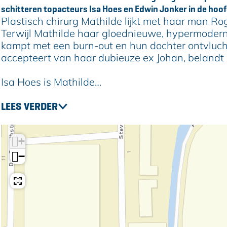
,
e
o
H
,
schitteren topacteurs Isa Hoes en Edwin Jonker in de hoof
E
s
e
o
E
Plastisch chirurg Mathilde lijkt met haar man Ro
d
,
s
e
d
Terwijl Mathilde haar gloednieuwe, hypermoderne 
w
E
,
s
w
kampt met een burn-out en hun dochter ontvluch
i
d
E
,
i
accepteert van haar dubieuze ex Johan, belandt 
n
w
d
E
n
J
i
w
d
J
Isa Hoes is Mathilde…
o
n
i
w
o
n
J
n
i
n
LEES VERDER
k
o
J
n
k
e
n
o
J
e
r
k
n
o
r
+
s
e
k
n
s
−
e
r
e
k
e
.
s
r
e
.
a
e
s
r
a
.
.
e
s
.
a
.
e
.
a
.