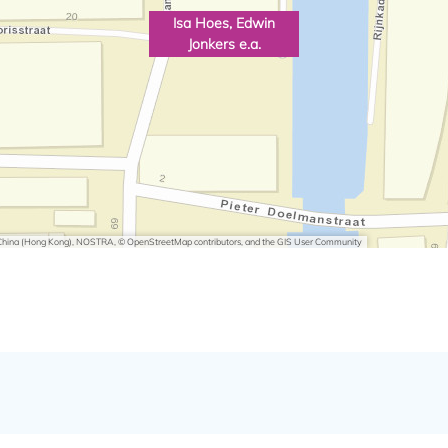
Isa Hoes, Edwin
Jonkers e.a.
i China (Hong Kong), NOSTRA, © OpenStreetMap contributors, and the GIS User Community