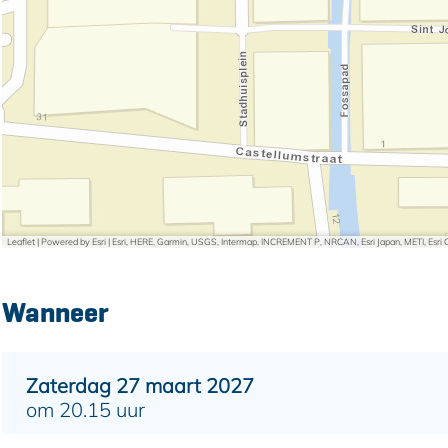
.
a
.
Leaflet
|
Powered by Esri | Esri, HERE, Garmin, USGS, Intermap, INCREMENT P, NRCAN, Esri Japan, METI, Esr
Wanneer
Zaterdag 27 maart 2027
om 20.15 uur