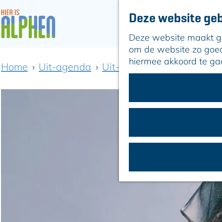
Deze website geb
Deze website maakt geb
G
om de website zo goed 
a
hiermee akkoord te ga
Home
Uit-agenda
Uit-agenda overzicht
Is
n
a
a
r
d
e
h
o
m
e
p
a
g