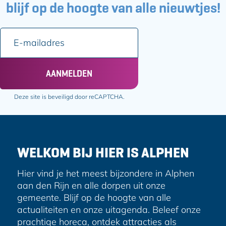
e
e
blijf op de hoogte van alle nieuwtjes!
p
p
a
a
E
g
g
-
i
i
m
n
n
a
AANMELDEN
a
a
i
o
o
l
Deze site is beveiligd door reCAPTCHA.
p
p
a
F
e
d
a
-
r
c
m
e
e
a
WELKOM BIJ HIER IS ALPHEN
s
b
i
o
l
Hier vind je het meest bijzondere in Alphen
o
aan den Rijn en alle dorpen uit onze
k
gemeente. Blijf op de hoogte van alle
actualiteiten en onze uitagenda. Beleef onze
prachtige horeca, ontdek attracties als