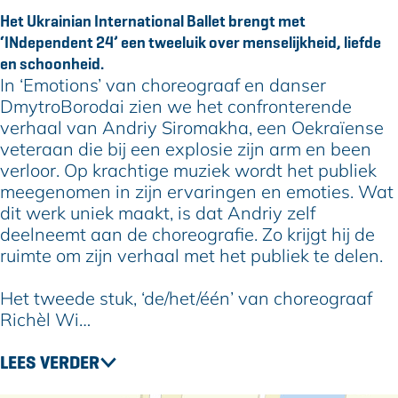
i
i
a
r
i
Het Ukrainian International Ballet brengt met
a
n
i
a
a
‘INdependent 24’ een tweeluik over menselijkheid, liefde
n
i
n
i
n
en schoonheid.
I
a
i
n
I
In ‘Emotions’ van choreograaf en danser
n
n
a
i
n
DmytroBorodai zien we het confronterende
t
I
n
a
t
verhaal van Andriy Siromakha, een Oekraïense
e
n
I
n
e
veteraan die bij een explosie zijn arm en been
r
t
n
I
r
verloor. Op krachtige muziek wordt het publiek
n
e
t
n
n
meegenomen in zijn ervaringen en emoties. Wat
a
r
e
t
a
dit werk uniek maakt, is dat Andriy zelf
t
n
r
e
t
deelneemt aan de choreografie. Zo krijgt hij de
i
a
n
r
i
ruimte om zijn verhaal met het publiek te delen.
o
t
a
n
o
n
i
t
a
n
Het tweede stuk, ‘de/het/één’ van choreograaf
a
o
i
t
a
Richèl Wi…
l
n
o
i
l
B
a
n
o
B
LEES VERDER
a
l
a
n
a