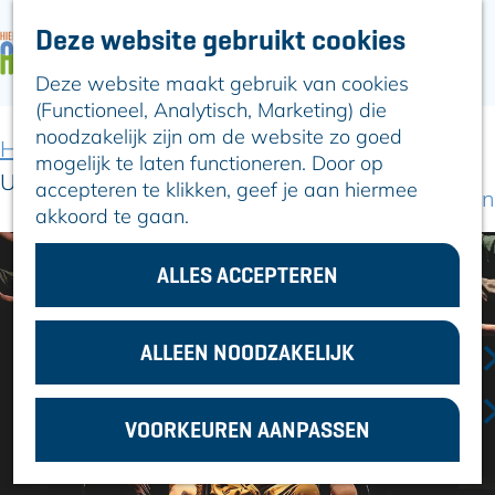
Deze website gebruikt cookies
ARTIKELEN
OVER ALPHEN
Deze website maakt gebruik van cookies
G
Hier is Boskoop
(Functioneel, Analytisch, Marketing) die
a
Lekker Lokaal
noodzakelijk zijn om de website zo goed
n
Ontdek het
Home
Uit-agenda
Uit-agenda overzicht
mogelijk te laten functioneren. Door op
a
Erfgoed
Ukrainian International Ballet
accepteren te klikken, geef je aan hiermee
a
Natuurlijk genieten
akkoord te gaan.
r
Romeinse Limes
d
In en om Alphen
e
ALLES ACCEPTEREN
Kleuren van de
h
toren
o
m
ALLEEN NOODZAKELIJK
VOOR
e
ONDERNEMERS
p
GEMEENTEZAKEN
VOORKEUREN AANPASSEN
a
g
e