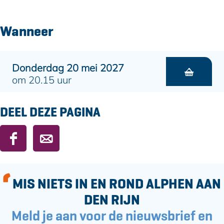
Wanneer
Donderdag 20 mei 2027
om 20.15 uur
DEEL DEZE PAGINA
D
D
e
e
e
e
l
l
MIS NIETS IN EN ROND ALPHEN AAN
d
d
DEN RIJN
e
e
Meld je aan voor de nieuwsbrief en
z
z