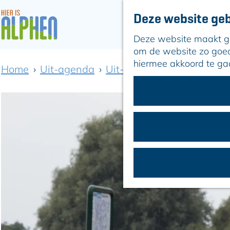
Deze website geb
Deze website maakt geb
G
om de website zo goed 
a
hiermee akkoord te ga
Home
Uit-agenda
Uit-agenda overzicht
Ro
n
a
a
r
d
e
h
o
m
e
p
a
g