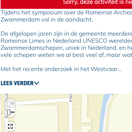
Sorry, deze activiteit is 
e
n
i
e
e
A
s
n
i
A
Tijdens het symposium over de Romeinse Archeo
r
e
s
n
r
Zwammerdam vol in de aandacht.
c
A
e
s
c
h
r
A
e
h
De afgelopen jaren zijn in de gemeente meerdere
e
c
r
A
e
Romeinse Limes in Nederland UNESCO werelderf
o
h
c
r
o
Zwammerdamschepen, uniek in Nederland, en hee
l
e
h
c
l
vele schepen weten we al best veel af, maar wat
o
o
e
h
o
g
l
o
e
g
Met het recente onderzoek in het Westvaar…
i
o
l
o
i
e
g
o
l
e
LEES VERDER
v
i
g
o
v
a
e
i
g
a
n
v
e
i
n
+
A
a
v
e
A
−
l
n
a
v
l
p
A
n
a
p
h
l
A
n
h