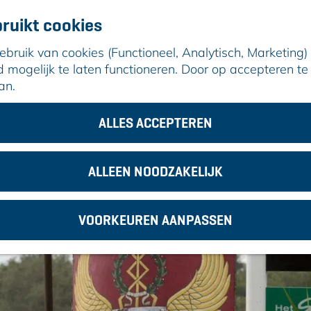
ruikt cookies
ruik van cookies (Functioneel, Analytisch, Marketing) d
mogelijk te laten functioneren. Door op accepteren te 
an.
meinse Archeologie van Alphen aan den Rijn
ALLES ACCEPTEREN
ALLEEN NOODZAKELIJK
VOORKEUREN AANPASSEN