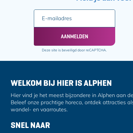
E
-
m
a
AANMELDEN
i
l
Deze site is beveiligd door reCAPTCHA.
a
d
r
e
WELKOM BIJ HIER IS ALPHEN
s
Hier vind je het meest bijzondere in Alphen aan de
Beleef onze prachtige horeca, ontdek attracties al
wandel- en vaarroutes.
SNEL NAAR