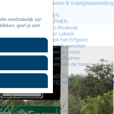
Recreatie & Vrijetijdsbesteding
ARTIKELEN
ie noodzakelijk zijn
OVER ALPHEN
klikken, geef je aan
Hier is Boskoop
Lekker Lokaal
Ontdek het Erfgoed
Natuurlijk genieten
Romeinse Limes
In en om Alphen
Kleuren van de toren
VOOR ONDERNEMERS
GEMEENTEZAKEN