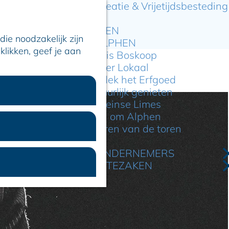
Recreatie & Vrijetijdsbesteding
ARTIKELEN
ie noodzakelijk zijn
OVER ALPHEN
klikken, geef je aan
Hier is Boskoop
Lekker Lokaal
Ontdek het Erfgoed
Natuurlijk genieten
Romeinse Limes
In en om Alphen
Kleuren van de toren
VOOR ONDERNEMERS
GEMEENTEZAKEN