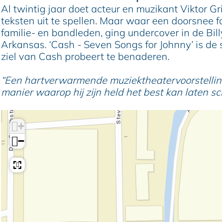
r
r
o
t
r
Al twintig jaar doet acteur en muzikant Viktor Gri
i
G
r
o
i
teksten uit te spellen. Maar waar een doorsnee fa
f
r
G
r
f
familie- en bandleden, ging undercover in de B
f
i
r
G
f
Arkansas. ‘Cash - Seven Songs for Johnny’ is de
i
f
i
r
i
ziel van Cash probeert te benaderen.
o
f
f
i
o
e
i
f
f
e
“Een hartverwarmende muziektheatervoorstelling, 
n
o
i
f
n
manier waarop hij zijn held het best kan laten sch
e
o
i
n
e
o
n
e
+
n
−