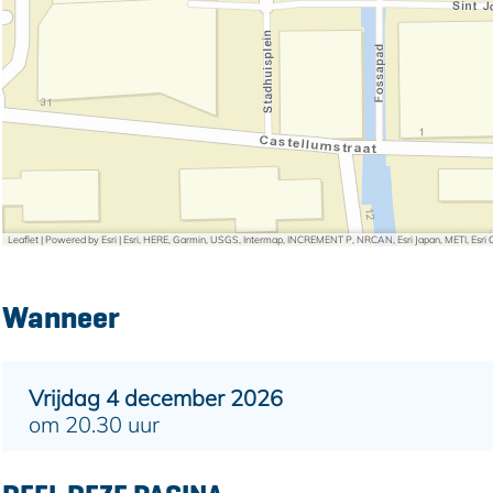
Leaflet
|
Powered by Esri | Esri, HERE, Garmin, USGS, Intermap, INCREMENT P, NRCAN, Esri Japan, METI, Esr
Wanneer
Vrijdag 4 december 2026
om 20.30 uur