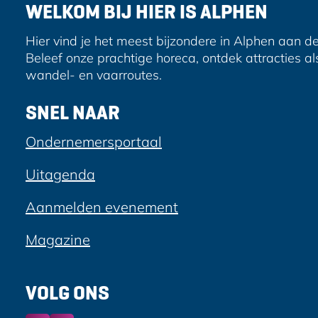
F
e
WELKOM BIJ HIER IS ALPHEN
s
a
-
c
m
Hier vind je het meest bijzondere in Alphen aan de
e
a
Beleef onze prachtige horeca, ontdek attracties al
b
i
wandel- en vaarroutes.
o
l
o
SNEL NAAR
k
Ondernemersportaal
Uitagenda
Aanmelden evenement
Magazine
VOLG ONS