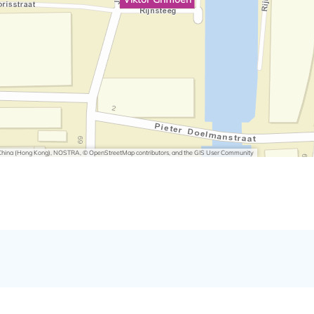
i China (Hong Kong), NOSTRA, © OpenStreetMap contributors, and the GIS User Community