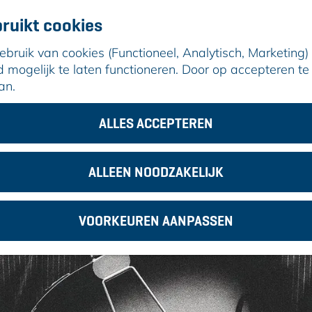
ruikt cookies
ruik van cookies (Functioneel, Analytisch, Marketing) d
mogelijk te laten functioneren. Door op accepteren te 
an.
ktor Griffioen
ALLES ACCEPTEREN
ALLEEN NOODZAKELIJK
VOORKEUREN AANPASSEN