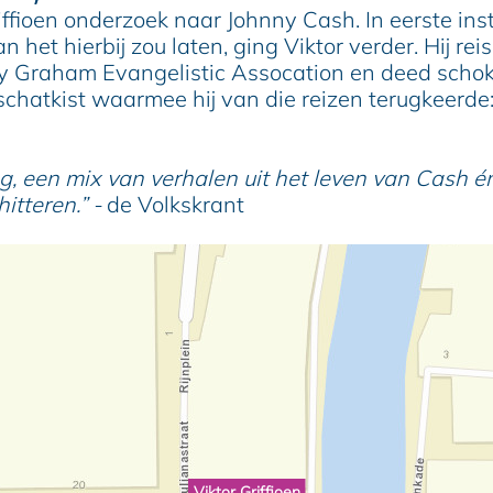
ffioen onderzoek naar Johnny Cash. In eerste insta
n het hierbij zou laten, ging Viktor verder. Hij r
illy Graham Evangelistic Assocation en deed sch
 schatkist waarmee hij van die reizen terugkeerd
een mix van verhalen uit het leven van Cash én u
itteren.” -
de Volkskrant
Viktor Griffioen