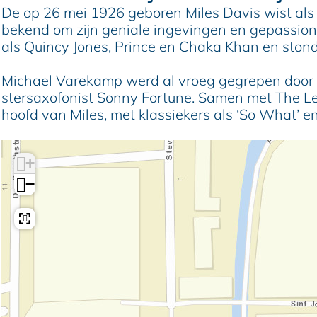
V
e
a
h
V
De op 26 mei 1926 geboren Miles Davis wist als 
a
l
e
a
a
bekend om zijn geniale ingevingen en gepassionee
r
V
l
e
r
als Quincy Jones, Prince en Chaka Khan en stond 
e
a
V
l
e
k
r
a
V
k
Michael Varekamp werd al vroeg gegrepen door Mil
a
e
r
a
a
stersaxofonist Sonny Fortune. Samen met The Le
m
k
e
r
m
hoofd van Miles, met klassiekers als ‘So What’ en 
p
a
k
e
p
&
m
a
k
&
T
p
m
a
T
+
h
&
p
m
h
−
e
T
&
p
e
L
h
T
&
L
e
e
h
T
e
g
L
e
h
g
e
e
L
e
e
n
g
e
L
n
d
e
g
e
d
s
n
e
g
s