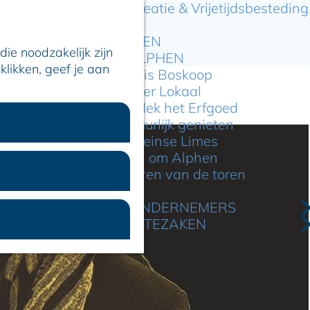
Recreatie & Vrijetijdsbesteding
ARTIKELEN
ie noodzakelijk zijn
OVER ALPHEN
klikken, geef je aan
Hier is Boskoop
Lekker Lokaal
Ontdek het Erfgoed
Natuurlijk genieten
Romeinse Limes
In en om Alphen
Kleuren van de toren
VOOR ONDERNEMERS
GEMEENTEZAKEN