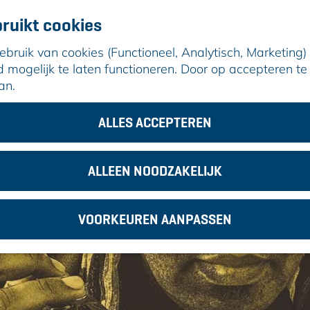
ruikt cookies
ruik van cookies (Functioneel, Analytisch, Marketing) d
mogelijk te laten functioneren. Door op accepteren te 
an.
chael Varekamp & The Legends
ALLES ACCEPTEREN
ALLEEN NOODZAKELIJK
VOORKEUREN AANPASSEN