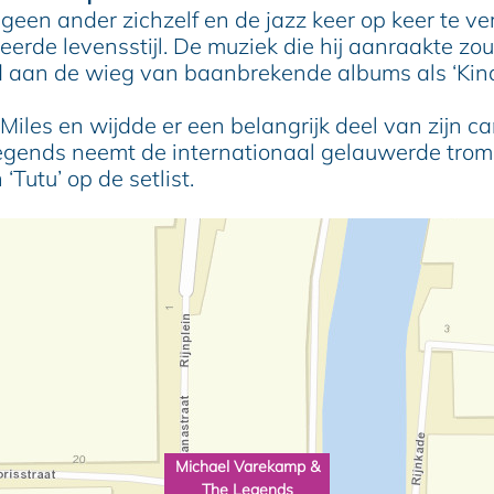
geen ander zichzelf en de jazz keer op keer te v
rde levensstijl. De muziek die hij aanraakte zou n
aan de wieg van baanbrekende albums als ‘Kind of
es en wijdde er een belangrijk deel van zijn carr
gends neemt de internationaal gelauwerde trompe
‘Tutu’ op de setlist.
Michael Varekamp &
The Legends