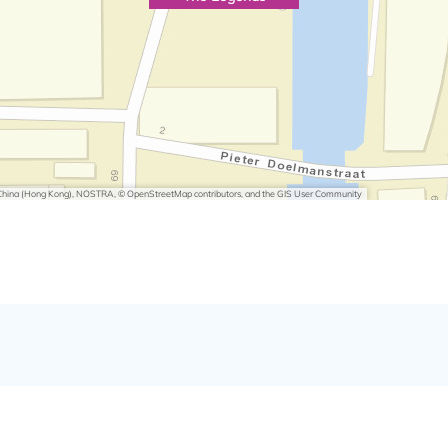
i China (Hong Kong), NOSTRA, © OpenStreetMap contributors, and the GIS User Community