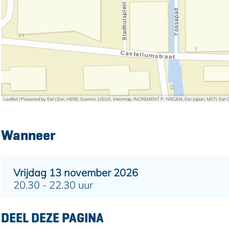
d
n
e
s
d
n
s
d
s
Leaflet
|
Powered by Esri | Esri, HERE, Garmin, USGS, Intermap, INCREMENT P, NRCAN, Esri Japan, METI, Esr
Wanneer
Vrijdag 13 november 2026
20.30 - 22.30 uur
DEEL DEZE PAGINA