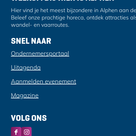
a
-
c
m
Hier vind je het meest bijzondere in Alphen aan de
e
a
Beleef onze prachtige horeca, ontdek attracties al
b
i
wandel- en vaarroutes.
o
l
o
SNEL NAAR
k
Ondernemersportaal
Uitagenda
Aanmelden evenement
Magazine
VOLG ONS
F
I