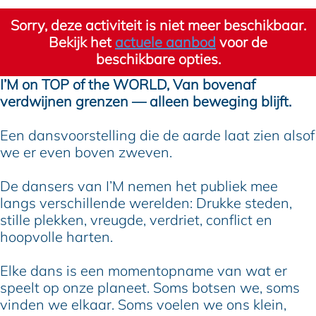
o
n
I
M
o
Sorry, deze activiteit is niet meer beschikbaar.
t
M
n
I
t
Bekijk het
actuele aanbod
voor de
i
o
M
n
i
beschikbare opties.
o
t
o
M
o
n
i
t
o
n
I’M on TOP of the WORLD, Van bovenaf
–
o
i
t
–
verdwijnen grenzen — alleen beweging blijft.
D
n
o
i
D
a
–
n
o
a
Een dansvoorstelling die de aarde laat zien alsof
n
D
–
n
n
we er even boven zweven.
c
a
D
–
c
e
n
a
D
e
De dansers van I’M nemen het publiek mee
C
c
n
a
C
langs verschillende werelden: Drukke steden,
e
e
c
n
e
stille plekken, vreugde, verdriet, conflict en
n
C
e
c
n
hoopvolle harten.
t
e
C
e
t
r
n
e
C
r
Elke dans is een momentopname van wat er
e
t
n
e
e
speelt op onze planeet. Soms botsen we, soms
r
t
n
vinden we elkaar. Soms voelen we ons klein,