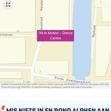
I’M In Motion – Dance
Centre
Leaflet
|
Powered by Esri | Esri, HERE, Garmin, USGS, Intermap, INCREMENT P, NRCAN, Esri Japan, METI, Esri
China (Hong Kong), NOSTRA, © OpenStreetMap contributors, and the GIS User Community
MIS NIETS IN EN ROND ALPHEN AAN