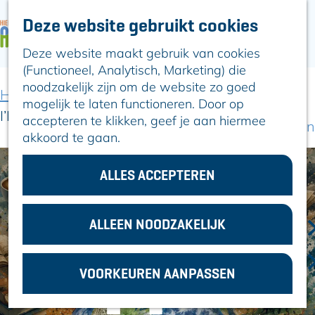
Deze website gebruikt cookies
ARTIKELEN
OVER ALPHEN
Deze website maakt gebruik van cookies
G
Hier is Boskoop
(Functioneel, Analytisch, Marketing) die
a
Lekker Lokaal
noodzakelijk zijn om de website zo goed
n
Ontdek het
Home
Uit-agenda
Uit-agenda overzicht
mogelijk te laten functioneren. Door op
a
Erfgoed
I’M In Motion – Dance Centre
accepteren te klikken, geef je aan hiermee
a
Natuurlijk genieten
akkoord te gaan.
r
Romeinse Limes
d
In en om Alphen
e
ALLES ACCEPTEREN
Kleuren van de
h
toren
o
m
ALLEEN NOODZAKELIJK
VOOR
e
ONDERNEMERS
p
GEMEENTEZAKEN
VOORKEUREN AANPASSEN
a
g
e