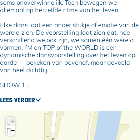
e
r
t
soms onoverwinnelijk. Toch bewegen we
e
r
allemaal op hetzelfde ritme van het leven.
e
Elke dans laat een ander stukje of emotie van de
wereld zien. De voorstelling laat zien dat, hoe
verschillend we ook zijn, we samen één wereld
vormen. I’M on TOP of the WORLD is een
dynamische dansvoorstelling over het leven op
aarde — bekeken van bovenaf, maar gevoeld
van heel dichtbij.
SHOW 1…
LEES VERDER
+
−