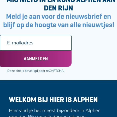
DEN RIJN
Meld je aan voor de nieuwsbrief en
blijf op de hoogte van alle nieuwtjes!
E
-
m
a
AANMELDEN
i
l
Deze site is beveiligd door reCAPTCHA.
a
d
r
e
WELKOM BIJ HIER IS ALPHEN
s
Hier vind je het meest bijzondere in Alphen
aan den Rijn en alle dorpen uit onze