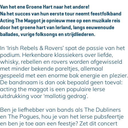
t
n
i
t
t
Van het ene Groene Hart naar het andere!
h
g
n
i
h
Na het succes van hun eerste tour neemt feestfolkband
e
t
g
n
e
Acting The Maggot je opnieuw mee op een muzikale reis
M
h
t
g
M
door het groene hart van Ierland, langs eeuwenoude
a
e
h
t
a
ballades, vurige folksongs en strijdliederen.
g
M
e
h
g
g
a
M
e
g
In ‘Irish Rebels & Rovers’ spat de passie van het
o
g
a
M
o
podium. Herkenbare klassiekers over liefde,
t
g
g
a
t
whisky, rebellen en rovers worden afgewisseld
o
g
g
met minder bekende pareltjes, allemaal
t
o
g
gespeeld met een enorme bak energie en plezier.
t
o
De bandnaam is dan ook bepaald geen toeval:
t
acting the maggot is een populaire Ierse
uitdrukking voor ‘mallotig gedrag’.
Ben je liefhebber van bands als The Dubliners
en The Pogues, hou je van het Ierse pubsfeertje
en ben je toe aan een feestje? Zet dit concert