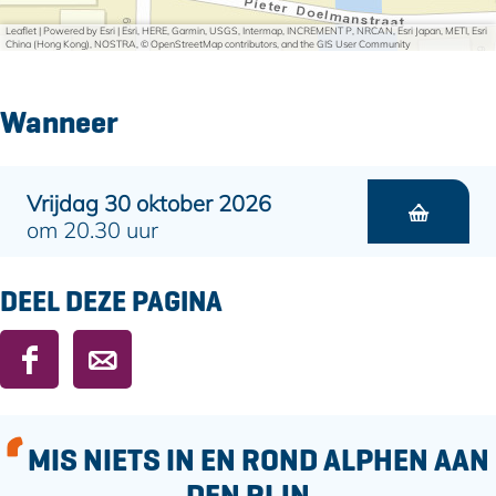
Leaflet
|
Powered by Esri | Esri, HERE, Garmin, USGS, Intermap, INCREMENT P, NRCAN, Esri Japan, METI, Esri
China (Hong Kong), NOSTRA, © OpenStreetMap contributors, and the GIS User Community
Wanneer
Vrijdag 30 oktober 2026
om 20.30 uur
DEEL DEZE PAGINA
D
D
e
e
e
e
l
l
MIS NIETS IN EN ROND ALPHEN AAN
d
d
DEN RIJN