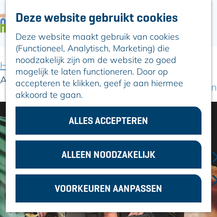
Deze website gebruikt cookies
ARTIKELEN
OVER ALPHEN
Deze website maakt gebruik van cookies
G
Hier is Boskoop
(Functioneel, Analytisch, Marketing) die
a
Lekker Lokaal
noodzakelijk zijn om de website zo goed
n
Ontdek het
Home
Uit-agenda
Uit-agenda overzicht
mogelijk te laten functioneren. Door op
a
Erfgoed
Acting the Maggot
accepteren te klikken, geef je aan hiermee
a
Natuurlijk genieten
akkoord te gaan.
r
Romeinse Limes
d
In en om Alphen
e
ALLES ACCEPTEREN
Kleuren van de
h
toren
o
m
ALLEEN NOODZAKELIJK
VOOR
e
ONDERNEMERS
p
GEMEENTEZAKEN
VOORKEUREN AANPASSEN
a
g
e