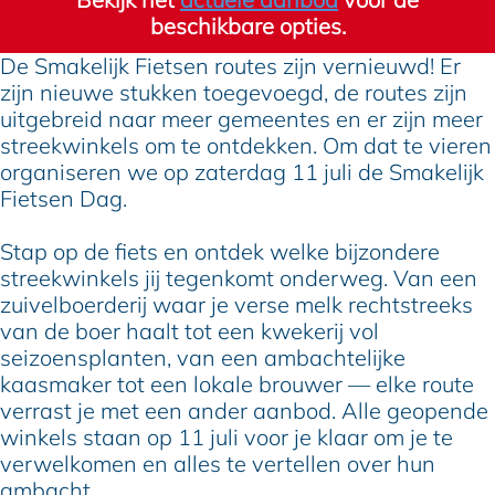
i
k
beschikbare opties.
j
F
De Smakelijk Fietsen routes zijn vernieuwd! Er
k
i
zijn nieuwe stukken toegevoegd, de routes zijn
F
e
uitgebreid naar meer gemeentes en er zijn meer
i
t
streekwinkels om te ontdekken. Om dat te vieren
e
s
organiseren we op zaterdag 11 juli de Smakelijk
t
e
Fietsen Dag.
s
n
e
d
Stap op de fiets en ontdek welke bijzondere
n
a
streekwinkels jij tegenkomt onderweg. Van een
d
g
zuivelboerderij waar je verse melk rechtstreeks
a
van de boer haalt tot een kwekerij vol
g
seizoensplanten, van een ambachtelijke
kaasmaker tot een lokale brouwer — elke route
verrast je met een ander aanbod. Alle geopende
winkels staan op 11 juli voor je klaar om je te
verwelkomen en alles te vertellen over hun
ambacht.