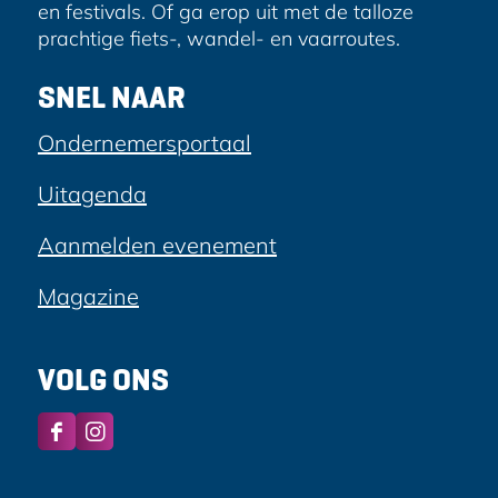
en festivals. Of ga erop uit met de talloze
prachtige fiets-, wandel- en vaarroutes.
SNEL NAAR
Ondernemersportaal
Uitagenda
Aanmelden evenement
Magazine
VOLG ONS
F
I
a
n
c
s