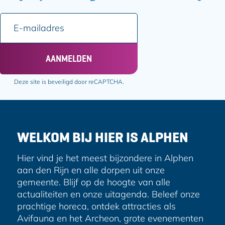
E
-
m
a
AANMELDEN
i
l
Deze site is beveiligd door reCAPTCHA.
a
d
r
e
WELKOM BIJ HIER IS ALPHEN
s
Hier vind je het meest bijzondere in Alphen
aan den Rijn en alle dorpen uit onze
gemeente. Blijf op de hoogte van alle
actualiteiten en onze uitagenda. Beleef onze
prachtige horeca, ontdek attracties als
Avifauna en het Archeon, grote evenementen