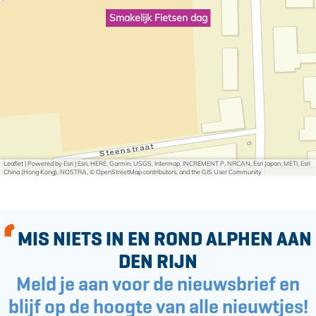
Smakelijk Fietsen dag
Leaflet
|
Powered by Esri | Esri, HERE, Garmin, USGS, Intermap, INCREMENT P, NRCAN, Esri Japan, METI, Esri
China (Hong Kong), NOSTRA, © OpenStreetMap contributors, and the GIS User Community
MIS NIETS IN EN ROND ALPHEN AAN
DEN RIJN
Meld je aan voor de nieuwsbrief en
blijf op de hoogte van alle nieuwtjes!