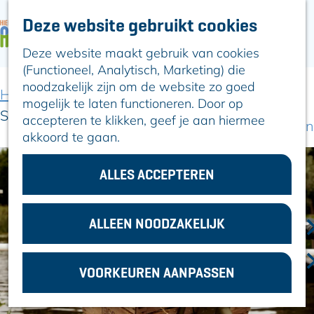
Deze website gebruikt cookies
ARTIKELEN
OVER ALPHEN
Deze website maakt gebruik van cookies
G
Hier is Boskoop
(Functioneel, Analytisch, Marketing) die
a
Lekker Lokaal
noodzakelijk zijn om de website zo goed
n
Ontdek het
Home
Uit-agenda
Uit-agenda overzicht
mogelijk te laten functioneren. Door op
a
Erfgoed
Smakelijk Fietsen dag
accepteren te klikken, geef je aan hiermee
a
Natuurlijk genieten
akkoord te gaan.
r
Romeinse Limes
d
In en om Alphen
e
ALLES ACCEPTEREN
Kleuren van de
h
toren
o
m
ALLEEN NOODZAKELIJK
VOOR
e
ONDERNEMERS
p
GEMEENTEZAKEN
VOORKEUREN AANPASSEN
a
g
e