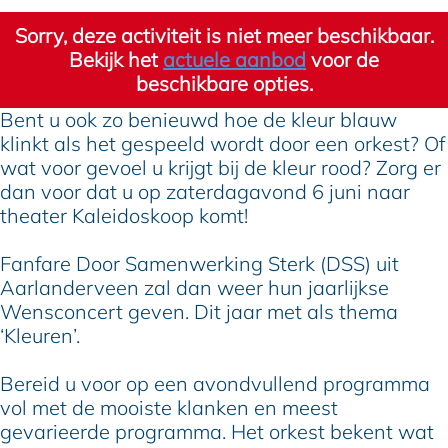
n
c
s
n
n
Sorry, deze activiteit is niet meer beschikbaar.
c
o
c
s
c
Bekijk het
actuele aanbod
voor de
e
n
o
c
e
beschikbare opties.
r
c
n
o
r
t
e
c
n
t
Bent u ook zo benieuwd hoe de kleur blauw
K
r
e
c
K
klinkt als het gespeeld wordt door een orkest? Of
l
t
r
e
l
wat voor gevoel u krijgt bij de kleur rood? Zorg er
e
K
t
r
e
dan voor dat u op zaterdagavond 6 juni naar
u
l
K
t
u
theater Kaleidoskoop komt!
r
e
l
K
r
u
e
l
Fanfare Door Samenwerking Sterk (DSS) uit
r
u
e
Aarlanderveen zal dan weer hun jaarlijkse
r
u
Wensconcert geven. Dit jaar met als thema
r
‘Kleuren’.
Bereid u voor op een avondvullend programma
vol met de mooiste klanken en meest
gevarieerde programma. Het orkest bekent wat