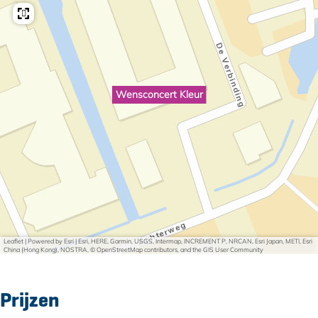
Wensconcert Kleur
Leaflet
|
Powered by Esri | Esri, HERE, Garmin, USGS, Intermap, INCREMENT P, NRCAN, Esri Japan, METI, Esri
China (Hong Kong), NOSTRA, © OpenStreetMap contributors, and the GIS User Community
Prijzen