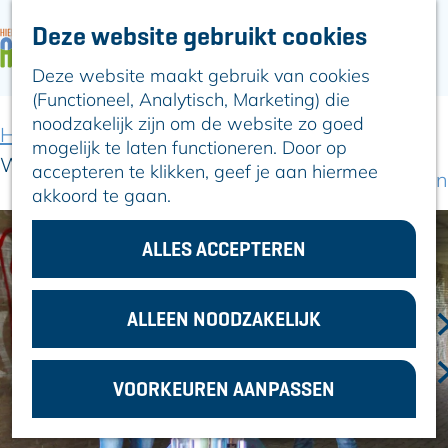
Deze website gebruikt cookies
ARTIKELEN
OVER ALPHEN
Deze website maakt gebruik van cookies
G
Hier is Boskoop
(Functioneel, Analytisch, Marketing) die
a
Lekker Lokaal
noodzakelijk zijn om de website zo goed
n
Ontdek het
Home
Uit-agenda
Uit-agenda overzicht
mogelijk te laten functioneren. Door op
a
Erfgoed
Wensconcert Kleur
accepteren te klikken, geef je aan hiermee
a
Natuurlijk genieten
akkoord te gaan.
r
Romeinse Limes
d
In en om Alphen
e
ALLES ACCEPTEREN
Kleuren van de
h
toren
o
m
ALLEEN NOODZAKELIJK
VOOR
e
ONDERNEMERS
p
GEMEENTEZAKEN
VOORKEUREN AANPASSEN
a
g
e