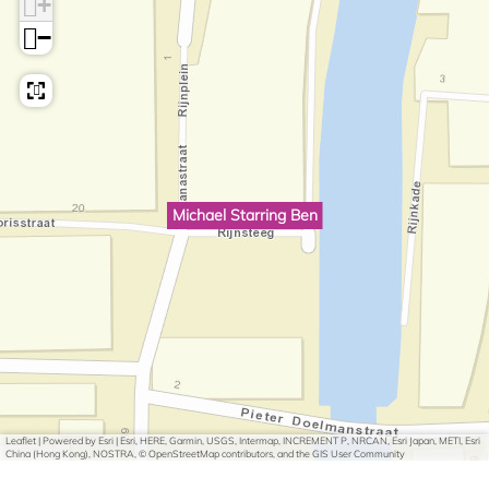
+
−
Michael Starring Ben
Leaflet
|
Powered by Esri | Esri, HERE, Garmin, USGS, Intermap, INCREMENT P, NRCAN, Esri Japan, METI, Esri
China (Hong Kong), NOSTRA, © OpenStreetMap contributors, and the GIS User Community