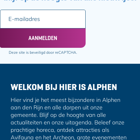
p
p
a
a
E
g
g
-
i
i
m
n
n
a
AANMELDEN
a
a
i
o
o
l
Deze site is beveiligd door reCAPTCHA.
p
p
a
F
e
d
a
-
r
c
m
e
e
a
WELKOM BIJ HIER IS ALPHEN
s
b
i
o
l
Hier vind je het meest bijzondere in Alphen
o
aan den Rijn en alle dorpen uit onze
k
gemeente. Blijf op de hoogte van alle
actualiteiten en onze uitagenda. Beleef onze
prachtige horeca, ontdek attracties als
Avifauna en het Archeon, grote evenementen