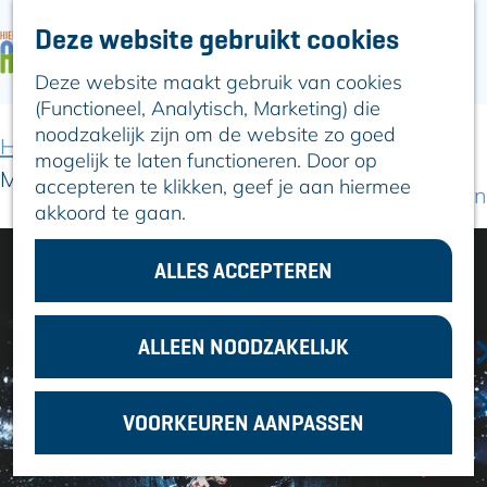
Deze website gebruikt cookies
ARTIKELEN
OVER ALPHEN
Deze website maakt gebruik van cookies
G
Hier is Boskoop
(Functioneel, Analytisch, Marketing) die
a
Lekker Lokaal
noodzakelijk zijn om de website zo goed
n
Ontdek het
Home
Uit-agenda
Uit-agenda overzicht
mogelijk te laten functioneren. Door op
a
Erfgoed
Michael Starring Ben
accepteren te klikken, geef je aan hiermee
a
Natuurlijk genieten
akkoord te gaan.
r
Romeinse Limes
d
In en om Alphen
e
ALLES ACCEPTEREN
Kleuren van de
h
toren
o
m
ALLEEN NOODZAKELIJK
VOOR
e
ONDERNEMERS
p
GEMEENTEZAKEN
VOORKEUREN AANPASSEN
a
g
e