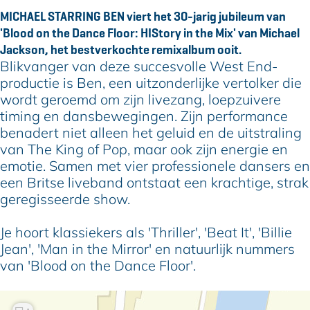
l
a
h
c
l
MICHAEL STARRING BEN viert het 30-jarig jubileum van
S
e
a
h
S
'Blood on the Dance Floor: HIStory in the Mix' van Michael
t
l
e
a
t
Jackson, het bestverkochte remixalbum ooit.
a
S
l
e
a
Blikvanger van deze succesvolle West End-
r
t
S
l
r
productie is Ben, een uitzonderlijke vertolker die
r
a
t
S
r
wordt geroemd om zijn livezang, loepzuivere
i
r
a
t
i
timing en dansbewegingen. Zijn performance
n
r
r
a
n
benadert niet alleen het geluid en de uitstraling
g
i
r
r
g
van The King of Pop, maar ook zijn energie en
B
n
i
r
B
emotie. Samen met vier professionele dansers en
e
g
n
i
e
een Britse liveband ontstaat een krachtige, strak
n
B
g
n
n
geregisseerde show.
e
B
g
n
e
B
Je hoort klassiekers als 'Thriller', 'Beat It', 'Billie
n
e
Jean', 'Man in the Mirror' en natuurlijk nummers
n
van 'Blood on the Dance Floor'.