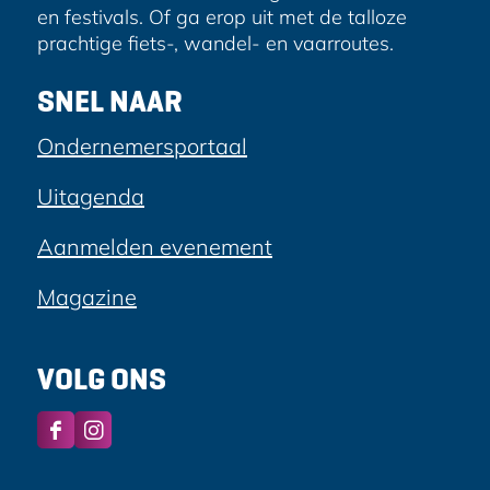
en festivals. Of ga erop uit met de talloze
prachtige fiets-, wandel- en vaarroutes.
SNEL NAAR
Ondernemersportaal
Uitagenda
Aanmelden evenement
Magazine
VOLG ONS
F
I
a
n