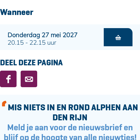
Wanneer
Donderdag 27 mei 2027
20.15 - 22.15 uur
DEEL DEZE PAGINA
D
D
e
e
e
e
l
l
MIS NIETS IN EN ROND ALPHEN AAN
d
d
DEN RIJN
e
e
Meld je aan voor de nieuwsbrief en
z
z
e
e
blijf op de hoogte van alle nieuwtjes!