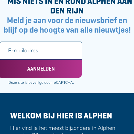
MIS NIETS IN EN ROND ALPHEN AAN
d
d
j
DEN RIJN
e
e
Meld je aan voor de nieuwsbrief en
z
z
e
e
blijf op de hoogte van alle nieuwtjes!
p
p
a
a
E
g
g
-
i
i
m
n
n
a
AANMELDEN
a
a
i
o
o
l
Deze site is beveiligd door reCAPTCHA.
p
p
a
F
e
d
a
-
r
c
m
e
e
a
WELKOM BIJ HIER IS ALPHEN
s
b
i
o
l
Hier vind je het meest bijzondere in Alphen