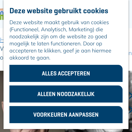
Deze website gebruikt cookies
ARTIKELEN
OVER ALPHEN
Deze website maakt gebruik van cookies
G
Hier is Boskoop
(Functioneel, Analytisch, Marketing) die
a
Lekker Lokaal
noodzakelijk zijn om de website zo goed
n
Ontdek het
Home
Uit-agenda
Uit-agenda overzicht
mogelijk te laten functioneren. Door op
a
Erfgoed
Wil van der Meer | Een Soirée met Annie M.G. +
accepteren te klikken, geef je aan hiermee
a
Natuurlijk genieten
optioneel wijnproeverij
akkoord te gaan.
r
Romeinse Limes
d
In en om Alphen
e
ALLES ACCEPTEREN
Kleuren van de
h
toren
o
m
ALLEEN NOODZAKELIJK
VOOR
e
ONDERNEMERS
p
GEMEENTEZAKEN
VOORKEUREN AANPASSEN
a
g
e