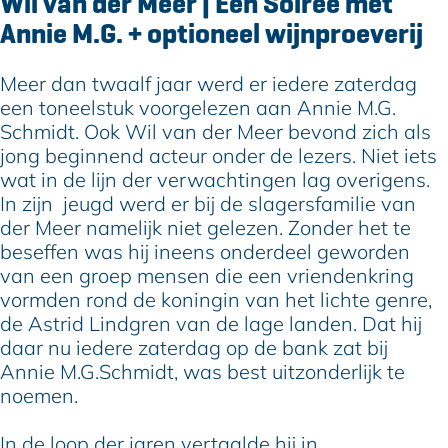
Wil van der Meer | Een Soirée met
n
v
l
i
n
Annie M.G. + optioneel wijnproeverij
d
a
v
l
d
e
n
a
v
e
Meer dan twaalf jaar werd er iedere zaterdag
r
d
n
a
r
een toneelstuk voorgelezen aan Annie M.G.
M
e
d
n
M
Schmidt. Ook Wil van der Meer bevond zich als
e
r
e
d
e
jong beginnend acteur onder de lezers. Niet iets
e
M
r
e
e
wat in de lijn der verwachtingen lag overigens.
r
e
M
r
r
In zijn jeugd werd er bij de slagersfamilie van
|
e
e
M
|
der Meer namelijk niet gelezen. Zonder het te
E
r
e
e
E
beseffen was hij ineens onderdeel geworden
e
|
r
e
e
van een groep mensen die een vriendenkring
n
E
|
r
n
vormden rond de koningin van het lichte genre,
S
e
E
|
S
de Astrid Lindgren van de lage landen. Dat hij
o
n
e
E
o
daar nu iedere zaterdag op de bank zat bij
i
S
n
e
i
Annie M.G.Schmidt, was best uitzonderlijk te
r
o
S
n
r
noemen.
é
i
o
S
é
e
r
i
o
e
In de loop der jaren vertaalde hij in…