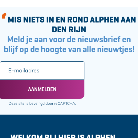
e
e
e
e
l
l
MIS NIETS IN EN ROND ALPHEN AAN
d
d
DEN RIJN
e
e
Meld je aan voor de nieuwsbrief en
z
z
e
e
blijf op de hoogte van alle nieuwtjes!
p
p
a
a
E
g
g
-
i
i
m
n
n
a
AANMELDEN
a
a
i
o
o
l
Deze site is beveiligd door reCAPTCHA.
p
p
a
F
e
d
a
-
r
c
m
e
e
a
WELKOM BIJ HIER IS ALPHEN