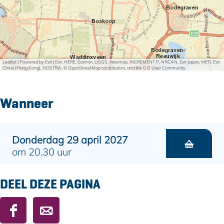
Leaflet
|
Powered by Esri | Esri, HERE, Garmin, USGS, Intermap, INCREMENT P, NRCAN, Esri Japan, METI, Esri
China (Hong Kong), NOSTRA, © OpenStreetMap contributors, and the GIS User Community
Wanneer
Donderdag 29 april 2027
om 20.30 uur
DEEL DEZE PAGINA
D
D