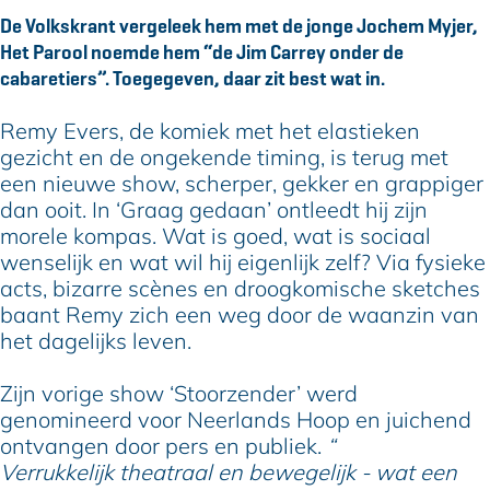
e
E
y
m
e
De Volkskrant vergeleek hem met de jonge Jochem Myjer,
r
v
E
y
r
Het Parool noemde hem “de Jim Carrey onder de
s
e
v
E
s
cabaretiers”. Toegegeven, daar zit best wat in.
r
e
v
s
r
e
Remy Evers, de komiek met het elastieken
s
r
gezicht en de ongekende timing, is terug met
s
een nieuwe show, scherper, gekker en grappiger
dan ooit. In ‘Graag gedaan’ ontleedt hij zijn
morele kompas. Wat is goed, wat is sociaal
wenselijk en wat wil hij eigenlijk zelf? Via fysieke
acts, bizarre scènes en droogkomische sketches
baant Remy zich een weg door de waanzin van
het dagelijks leven.
Zijn vorige show ‘Stoorzender’ werd
genomineerd voor Neerlands Hoop en juichend
ontvangen door pers en publiek.
“
Verrukkelijk theatraal en bewegelijk - wat een