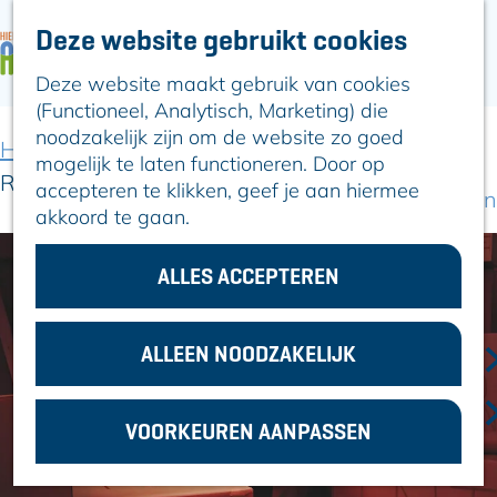
Deze website gebruikt cookies
ARTIKELEN
OVER ALPHEN
Deze website maakt gebruik van cookies
G
Hier is Boskoop
(Functioneel, Analytisch, Marketing) die
a
Lekker Lokaal
noodzakelijk zijn om de website zo goed
n
Ontdek het
Home
Uit-agenda
Uit-agenda overzicht
mogelijk te laten functioneren. Door op
a
Erfgoed
Remy Evers
accepteren te klikken, geef je aan hiermee
a
Natuurlijk genieten
akkoord te gaan.
r
Romeinse Limes
d
In en om Alphen
e
ALLES ACCEPTEREN
Kleuren van de
h
toren
o
m
ALLEEN NOODZAKELIJK
VOOR
e
ONDERNEMERS
p
GEMEENTEZAKEN
VOORKEUREN AANPASSEN
a
g
e