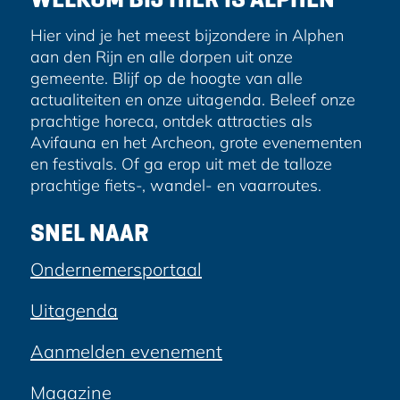
s
b
i
o
l
Hier vind je het meest bijzondere in Alphen
o
aan den Rijn en alle dorpen uit onze
k
gemeente. Blijf op de hoogte van alle
actualiteiten en onze uitagenda. Beleef onze
prachtige horeca, ontdek attracties als
Avifauna en het Archeon, grote evenementen
en festivals. Of ga erop uit met de talloze
prachtige fiets-, wandel- en vaarroutes.
SNEL NAAR
Ondernemersportaal
Uitagenda
Aanmelden evenement
Magazine