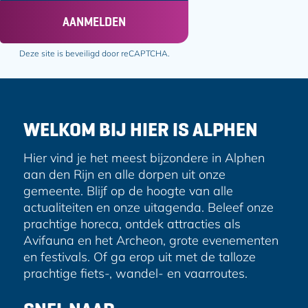
a
AANMELDEN
i
l
Deze site is beveiligd door reCAPTCHA.
a
d
r
e
WELKOM BIJ HIER IS ALPHEN
s
Hier vind je het meest bijzondere in Alphen
aan den Rijn en alle dorpen uit onze
gemeente. Blijf op de hoogte van alle
actualiteiten en onze uitagenda. Beleef onze
prachtige horeca, ontdek attracties als
Avifauna en het Archeon, grote evenementen
en festivals. Of ga erop uit met de talloze
prachtige fiets-, wandel- en vaarroutes.