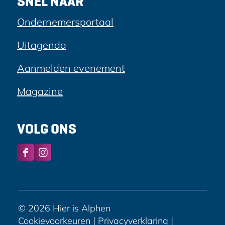
SNEL NAAR
Ondernemersportaal
Uitagenda
Aanmelden evenement
Magazine
VOLG ONS
F
I
a
n
c
s
e
t
b
a
© 2026 Hier is Alphen
o
g
|
|
Cookievoorkeuren
Privacyverklaring