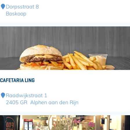
s
C
Dorpsstraat 8
a
Boskoop
f
e
t
a
r
i
a
d
e
CAFETARIA LING
B
r
C
Raadwijkstraat 1
u
a
2405 GR
Alphen aan den Rijn
g
f
p
e
i
t
e
a