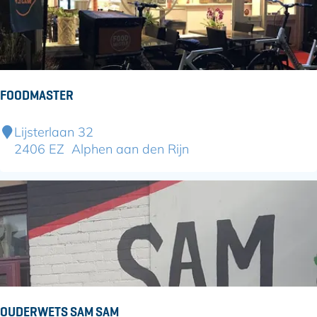
p
r
e
i
r
a
L
i
FOODMASTER
n
g
F
Lijsterlaan 32
o
2406 EZ
Alphen aan den Rijn
o
d
m
a
s
t
e
r
OUDERWETS SAM SAM