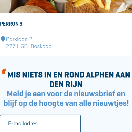
d
e
K
PERRON 3
i
k
P
Parklaan 2
k
e
2771 GB
Boskoop
e
r
r
r
o
MIS NIETS IN EN ROND ALPHEN AAN
n
3
DEN RIJN
Meld je aan voor de nieuwsbrief en
blijf op de hoogte van alle nieuwtjes!
E
-
m