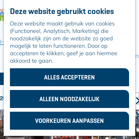
Deze website gebruikt cookies
ARTIKELEN
OVER ALPHEN
Deze website maakt gebruik van cookies
G
Hier is Boskoop
(Functioneel, Analytisch, Marketing) die
a
Lekker Lokaal
noodzakelijk zijn om de website zo goed
n
Ontdek het
Home
Snackbar
mogelijk te laten functioneren. Door op
a
Erfgoed
accepteren te klikken, geef je aan hiermee
a
Natuurlijk genieten
SNACKBAR
akkoord te gaan.
r
Romeinse Limes
d
In en om Alphen
W
S
e
ALLES ACCEPTEREN
Kleuren van de
FILTER
O
h
a
toren
R
o
t
S
T
20 RESULTATEN
m
ALLEEN NOODZAKELIJK
VOOR
O
z
E
e
ONDERNEMERS
R
E
p
o
GEMEENTEZAKEN
T
R
VOORKEUREN AANPASSEN
a
e
E
O
g
E
k
P
e