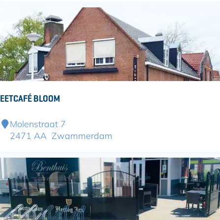
m
L
a
d
a
g
e
EETCAFÉ BLOOM
E
Molenstraat 7
e
2471 AA
Zwammerdam
t
c
a
f
é
B
l