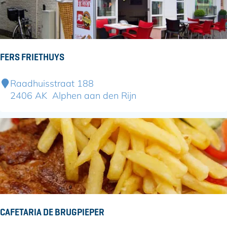
o
u
n
t
e
FERS FRIETHUYS
r
d
F
Raadhuisstraat 188
e
e
2406 AK
Alphen aan den Rijn
L
r
e
s
l
F
i
r
e
i
e
t
h
u
CAFETARIA DE BRUGPIEPER
y