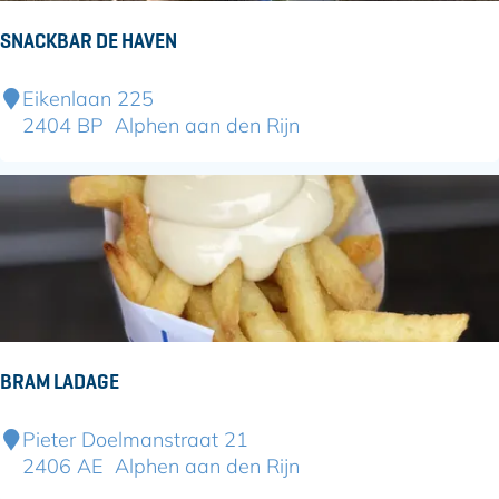
u
SNACKBAR DE HAVEN
i
s
S
Eikenlaan 225
n
2404 BP
Alphen aan den Rijn
a
c
k
b
a
r
d
e
H
BRAM LADAGE
a
v
B
Pieter Doelmanstraat 21
e
r
2406 AE
Alphen aan den Rijn
n
a