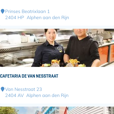
O
Prinses Beatrixlaan 1
u
2404 HP
Alphen aan den Rijn
d
e
r
w
e
t
s
S
a
CAFETARIA DE VAN NESSTRAAT
m
S
C
Van Nesstraat 23
a
a
2404 AV
Alphen aan den Rijn
m
f
e
t