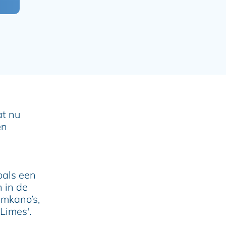
at nu
en
oals een
 in de
amkano’s,
Limes'.