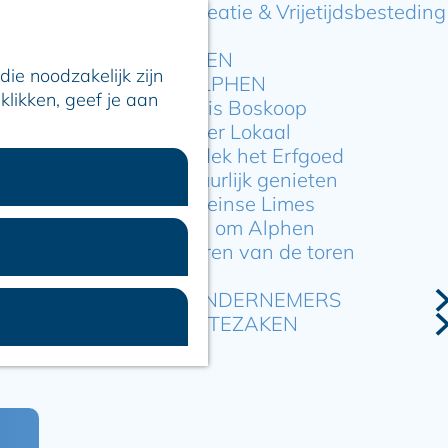
Recreatie & Vrijetijdsbesteding
ARTIKELEN
ie noodzakelijk zijn
OVER ALPHEN
klikken, geef je aan
Hier is Boskoop
Lekker Lokaal
Ontdek het Erfgoed
Natuurlijk genieten
Romeinse Limes
In en om Alphen
Kleuren van de toren
VOOR ONDERNEMERS
GEMEENTEZAKEN