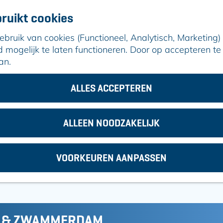
ruikt cookies
ruik van cookies (Functioneel, Analytisch, Marketing) d
mogelijk te laten functioneren. Door op accepteren te 
an.
vm & Zwammerdam
ALLES ACCEPTEREN
ALLEEN NOODZAKELIJK
VOORKEUREN AANPASSEN
a
G
1
N
2
d
r
i
d
a
g
r
n
r
M & ZWAMMERDAM
e
d
u