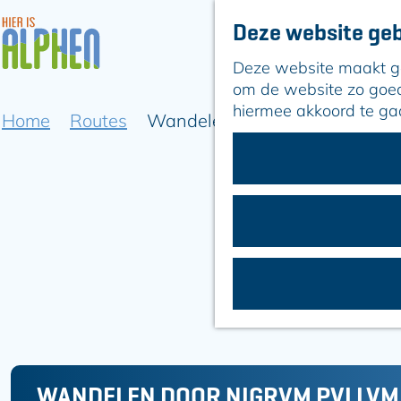
Deze website geb
Deze website maakt geb
G
om de website zo goed 
a
hiermee akkoord te ga
Home
Routes
Wandelen door Nigrvm Pvll
n
a
a
r
+
d
−
e
h
o
m
e
p
a
g
WANDELEN DOOR NIGRVM PVLLV