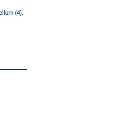
ellum (4)
,