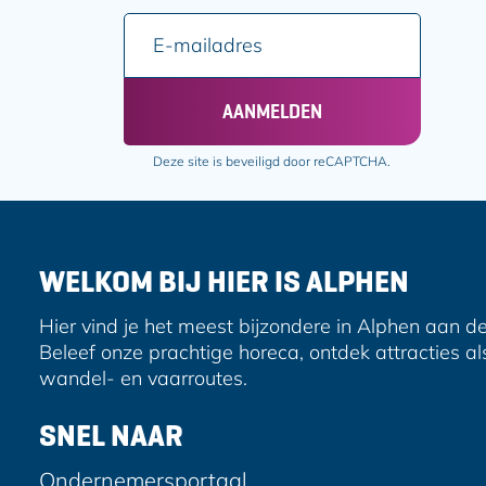
e
e
E
a
p
p
-
m
a
a
m
s
g
g
a
c
i
i
AANMELDEN
i
h
n
n
l
e
a
a
Deze site is beveiligd door reCAPTCHA.
a
p
o
o
d
e
p
p
r
n
F
e
e
a
-
WELKOM BIJ HIER IS ALPHEN
s
c
m
e
a
Hier vind je het meest bijzondere in Alphen aan de
b
i
Beleef onze prachtige horeca, ontdek attracties al
o
l
wandel- en vaarroutes.
o
k
SNEL NAAR
Ondernemersportaal