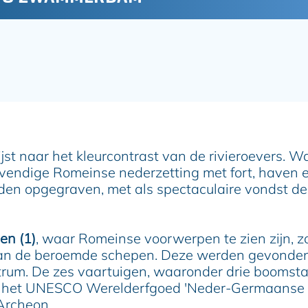
s
C
m
s
i China (Hong Kong), NOSTRA, © OpenStreetMap contributors, and the GIS User Community
a
P
f
u
é
l
D
l
e
u
H
m
a
e
v
n
e
d
n
e
-
Z
jst naar het kleurcontrast van de rivieroevers. W
I
w
p
endige Romeinse nederzetting met fort, haven 
a
s
m
den opgegraven, met als spectaculaire vondst de
e
m
D
e
e
r
B
d
en (1)
, waar Romeinse voorwerpen te zien zijn, z
r
a
van de beroemde schepen. Deze werden gevonden
u
m
g
entrum. De zes vaartuigen, waaronder drie boomst
s
g
c
n het UNESCO Werelderfgoed 'Neder-Germaanse 
e
h
Archeon.
n