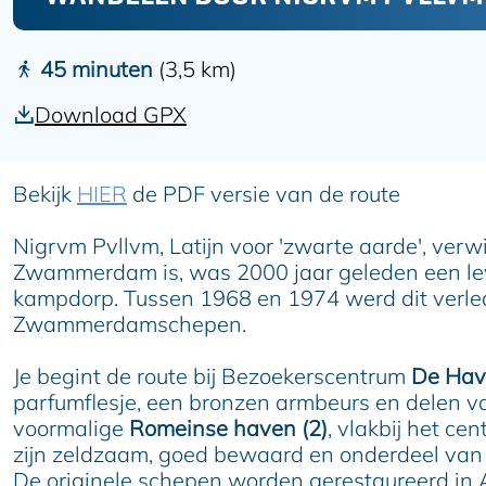
e
Leaflet
|
Powered by Esri | Esri, HERE, Garmin, USGS, Intermap, INCREMENT P, NRCAN, Esri Japan, METI, Esr
45 minuten
(3,5 km)
Download GPX
Bekijk
HIER
de PDF versie van de route
Nigrvm Pvllvm, Latijn voor 'zwarte aarde', verwi
Zwammerdam is, was 2000 jaar geleden een lev
kampdorp. Tussen 1968 en 1974 werd dit verle
Zwammerdamschepen.
Je begint de route bij Bezoekerscentrum
De Hav
parfumflesje, een bronzen armbeurs en delen 
voormalige
Romeinse haven (2)
, vlakbij het c
zijn zeldzaam, goed bewaard en onderdeel va
De originele schepen worden gerestaureerd in 