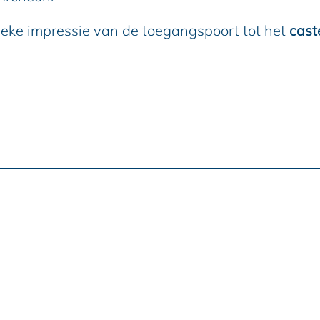
e
p
e
ieke impressie van de toegangspoort tot het
cast
n