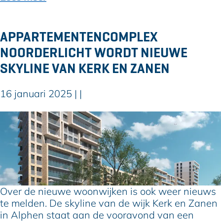
n
d
e
v
p
a
APPARTEMENTENCOMPLEX
h
n
o
NOORDERLICHT WORDT NIEUWE
A
e
s
SKYLINE VAN KERK EN ZANEN
k
g
e
16 januari 2025
|
|
e
f
A
t
p
s
p
t
a
a
r
r
t
t
e
Over de nieuwe woonwijken is ook weer nieuws
s
m
te melden. De skyline van de wijk Kerk en Zanen
e
e
in Alphen staat aan de vooravond van een
i