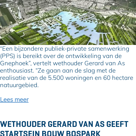
g
L
W
r
a
o
o
a
n
e
t
i
n
s
n
s
t
g
t
e
e
“Een bijzondere publiek-private samenwerking
u
f
n
(PPS) is bereikt over de ontwikkeling van de
k
a
e
Gnephoek”, vertelt wethouder Gerard van As
j
s
n
enthousiast. “Ze gaan aan de slag met de
e
e
n
realisatie van de 5.500 woningen en 60 hectare
A
v
a
natuurgebied.
l
a
t
p
n
u
Lees meer
h
s
u
e
t
r
n
a
k
WETHOUDER GERARD VAN AS GEEFT
r
o
STARTSEIN BOUW BOSPARK
t
m