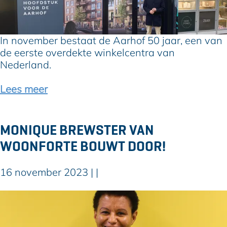
j
i
k
e
n
k
c
e
e
t
In november bestaat de Aarhof 50 jaar, een van
v
l
l
de eerste overdekte winkelcentra van
a
i
e
Nederland.
n
j
i
K
k
d
Lees meer
e
e
e
r
p
r
k
l
M
MONIQUE BREWSTER VAN
e
e
a
WOONFORTE BOUWT DOOR!
n
k
r
Z
o
c
a
m
e
16 november 2023
|
|
n
t
l
e
e
D
M
n
w
a
o
o
m
n