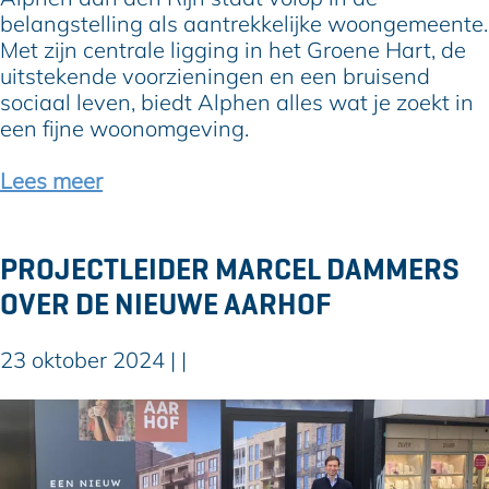
m
i
a
belangstelling als aantrekkelijke woongemeente.
p
c
n
Met zijn centrale ligging in het Groene Hart, de
l
h
d
uitstekende voorzieningen en een bruisend
e
t
e
sociaal leven, biedt Alphen alles wat je zoekt in
x
w
n
een fijne woonomgeving.
o
R
r
i
Lees meer
d
j
t
n
n
:
PROJECTLEIDER MARCEL DAMMERS
i
e
OVER DE NIEUWE AARHOF
e
e
u
n
w
a
23 oktober 2024
|
|
e
a
s
n
P
k
t
r
y
r
o
l
e