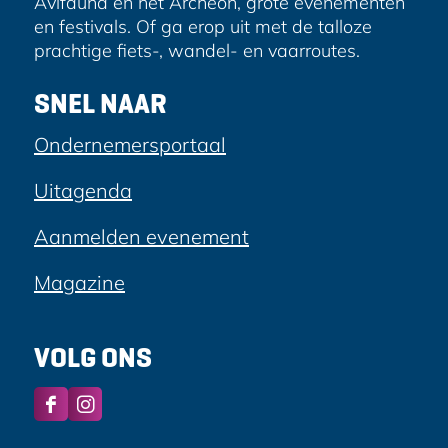
Avifauna en het Archeon, grote evenementen
en festivals. Of ga erop uit met de talloze
prachtige fiets-, wandel- en vaarroutes.
SNEL NAAR
Ondernemersportaal
Uitagenda
Aanmelden evenement
Magazine
VOLG ONS
F
I
a
n