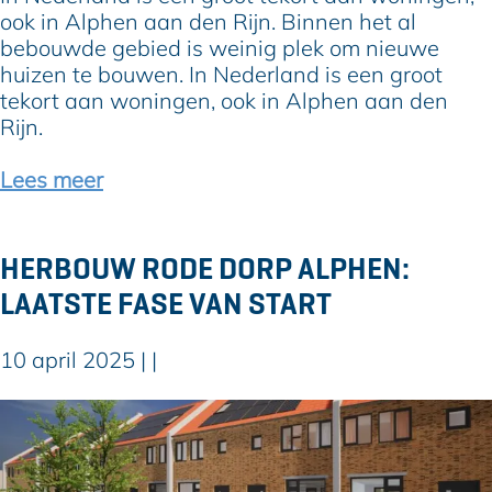
n
p
m
ook in Alphen aan den Rijn. Binnen het al
l
h
s
bebouwde gebied is weinig plek om nieuwe
a
o
t
huizen te bouwen. In Nederland is een groot
n
e
v
tekort aan woningen, ook in Alphen aan den
g
k
a
Rijn.
v
n
e
d
Lees meer
r
e
w
G
a
n
HERBOUW RODE DORP ALPHEN:
c
e
h
LAATSTE FASE VAN START
p
t
h
e
o
10 april 2025
|
|
M
e
F
k
H
A
:
e
e
r
e
b