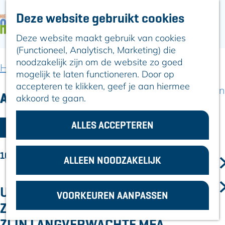
Deze website gebruikt cookies
ARTIKELEN
OVER ALPHEN
Deze website maakt gebruik van cookies
G
Hier is Boskoop
(Functioneel, Analytisch, Marketing) die
a
Lekker Lokaal
noodzakelijk zijn om de website zo goed
n
Ontdek het
Home
Artikelen
mogelijk te laten functioneren. Door op
a
Erfgoed
accepteren te klikken, geef je aan hiermee
a
Natuurlijk genieten
Artikelen
akkoord te gaan.
r
Romeinse Limes
d
In en om Alphen
W
e
ALLES ACCEPTEREN
Kleuren van de
FILTER
h
a
toren
o
t
10 RESULTATEN
m
ALLEEN NOODZAKELIJK
VOOR
z
e
ONDERNEMERS
p
o
GEMEENTEZAKEN
UNIEK PROJECT IN NEDERLAND:
VOORKEUREN AANPASSEN
a
e
ZWAMMERDAM KRIJGT EINDELIJK
g
k
e
ZIJN LANGVERWACHTE MFA