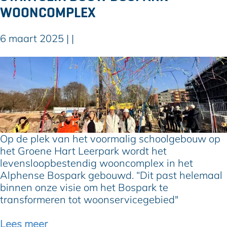
e
WOONCOMPLEX
n
s
6 maart 2025
|
|
a
m
W
e
e
n
t
i
h
n
o
d
u
e
d
Op de plek van het voormalig schoolgebouw op
n
e
het Groene Hart Leerpark wordt het
i
r
levensloopbestendig wooncomplex in het
e
G
Alphense Bospark gebouwd. “Dit past helemaal
u
e
binnen onze visie om het Bospark te
w
r
transformeren tot woonservicegebied"
e
a
G
r
Lees meer