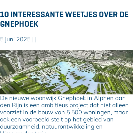
e
d
10 INTERESSANTE WEETJES OVER DE
e
GNEPHOEK
r
l
a
5 juni 2025
|
|
n
d
1
:
0
Z
i
w
n
a
t
m
e
m
r
De nieuwe woonwijk Gnephoek in Alphen aan
e
e
den Rijn is een ambitieus project dat niet alleen
r
s
voorziet in de bouw van 5.500 woningen, maar
d
s
ook een voorbeeld stelt op het gebied van
a
a
duurzaamheid, natuurontwikkeling en
m
n