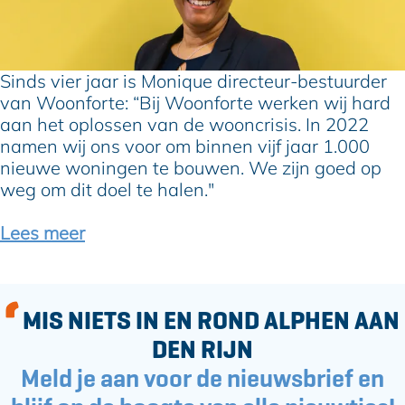
n
m
i
e
e
q
n
r
u
s
e
Sinds vier jaar is Monique directeur-bestuurder
o
B
van Woonforte: “Bij Woonforte werken wij hard
v
r
aan het oplossen van de wooncrisis. In 2022
e
e
namen wij ons voor om binnen vijf jaar 1.000
r
w
nieuwe woningen te bouwen. We zijn goed op
d
s
weg om dit doel te halen."
e
t
n
e
Lees meer
i
r
e
v
u
a
w
n
MIS NIETS IN EN ROND ALPHEN AAN
e
W
DEN RIJN
A
o
Meld je aan voor de nieuwsbrief en
a
o
r
n