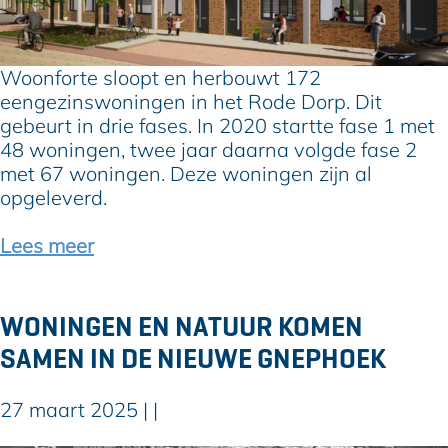
n
o
n
u
i
w
Woonforte sloopt en herbouwt 172
e
R
eengezinswoningen in het Rode Dorp. Dit
u
o
gebeurt in drie fases. In 2020 startte fase 1 met
w
d
48 woningen, twee jaar daarna volgde fase 2
,
e
met 67 woningen. Deze woningen zijn al
b
D
opgeleverd.
i
o
j
r
Lees meer
z
p
o
A
n
l
WONINGEN EN NATUUR KOMEN
d
p
SAMEN IN DE NIEUWE GNEPHOEK
e
h
r
e
e
n
27 maart 2025
|
|
n
: