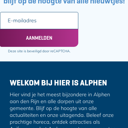
blijf op de hoogte van alle nieuwtjes!
h
f
o
o
E
f
r
-
t
m
e
a
AANMELDEN
b
i
o
l
Deze site is beveiligd door reCAPTCHA.
u
a
w
d
t
r
d
e
o
WELKOM BIJ HIER IS ALPHEN
s
o
r
Hier vind je het meest bijzondere in Alphen
!
aan den Rijn en alle dorpen uit onze
gemeente. Blijf op de hoogte van alle
actualiteiten en onze uitagenda. Beleef onze
prachtige horeca, ontdek attracties als