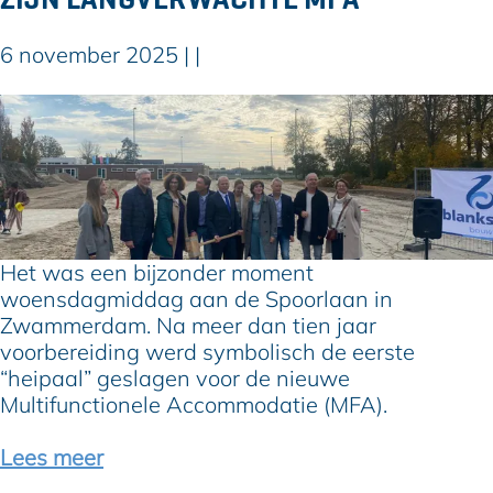
j
6 november 2025
|
|
e
?
U
n
i
e
k
p
r
Het was een bijzonder moment
o
woensdagmiddag aan de Spoorlaan in
j
Zwammerdam. Na meer dan tien jaar
e
voorbereiding werd symbolisch de eerste
c
“heipaal” geslagen voor de nieuwe
t
Multifunctionele Accommodatie (MFA).
i
n
Lees meer
N