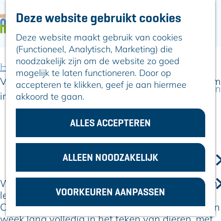
Deze website gebruikt cookies
ARTIKELEN
OVER ALPHEN
Deze website maakt gebruik van cookies
G
Hier is Boskoop
(Functioneel, Analytisch, Marketing) die
a
Lekker Lokaal
noodzakelijk zijn om de website zo goed
n
Ontdek het
Home
Artikelen
mogelijk te laten functioneren. Door op
a
Erfgoed
Voorjaarsvakantie vol dierenplezier bij Castellum
accepteren te klikken, geef je aan hiermee
a
Natuurlijk genieten
in Alphen aan den Rijn
akkoord te gaan.
r
Romeinse Limes
d
In en om Alphen
e
ALLES ACCEPTEREN
Kleuren van de
h
11 februari 2026
toren
|
|
|
o
m
ALLEEN NOODZAKELIJK
VOOR
e
ONDERNEMERS
p
Wie in de voorjaarsvakantie op zoek is naar een
GEMEENTEZAKEN
VOORKEUREN AANPASSEN
a
leuk uitje met kinderen, kan terecht bij Theater
g
Castellum. Het theater en de bioscoop staan een
e
week lang volledig in het teken van dieren, met