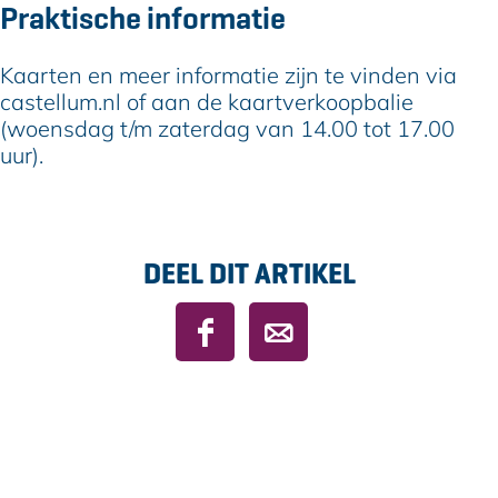
Praktische informatie
Kaarten en meer informatie zijn te vinden via
castellum.nl of aan de kaartverkoopbalie
(woensdag t/m zaterdag van 14.00 tot 17.00
uur).
DEEL DIT ARTIKEL
D
D
e
e
e
e
l
l
d
d
e
e