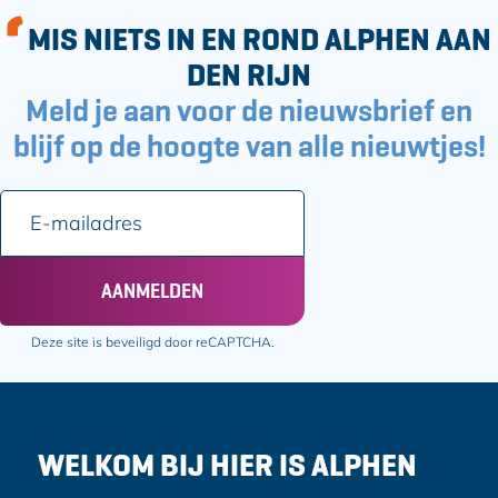
s
MIS NIETS IN EN ROND ALPHEN AAN
DEN RIJN
Meld je aan voor de nieuwsbrief en
blijf op de hoogte van alle nieuwtjes!
E
-
m
a
AANMELDEN
i
l
Deze site is beveiligd door reCAPTCHA.
a
d
r
e
WELKOM BIJ HIER IS ALPHEN
s