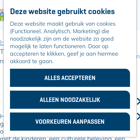
Deze website gebruikt cookies
ARTIKELEN
OVER ALPHEN
Deze website maakt gebruik van cookies
G
Hier is Boskoop
(Functioneel, Analytisch, Marketing) die
a
Lekker Lokaal
noodzakelijk zijn om de website zo goed
n
Ontdek het
Home
Artikelen
mogelijk te laten functioneren. Door op
a
Erfgoed
Tips voor het paasweekend: dit er te doen in en
accepteren te klikken, geef je aan hiermee
a
Natuurlijk genieten
rondom Alphen
akkoord te gaan.
r
Romeinse Limes
d
In en om Alphen
e
ALLES ACCEPTEREN
Kleuren van de
h
17 maart 2026
toren
|
|
|
o
m
ALLEEN NOODZAKELIJK
VOOR
e
ONDERNEMERS
p
Het paasweekend van 2026 zit boordevol
GEMEENTEZAKEN
VOORKEUREN AANPASSEN
a
gezelligheid in Alphen aan den Rijn en
g
omgeving. Of je nu op zoek bent naar een uitje
e
met de kinderen, een culturele beleving, een