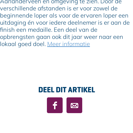
Aarlanderveen en omgeving te zien. Door de
verschillende afstanden is er voor zowel de
beginnende loper als voor de ervaren loper een
uitdaging én voor iedere deelnemer is er aan de
finish een medaille. Een deel van de
opbrengsten gaan ook dit jaar weer naar een
lokaal goed doel.
Meer informatie
DEEL DIT ARTIKEL
D
D
e
e
e
e
l
l