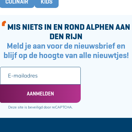
CULINAIR
KIDS
a
k
g
s
MIS NIETS IN EN ROND ALPHEN AAN
DEN RIJN
Meld je aan voor de nieuwsbrief en
blijf op de hoogte van alle nieuwtjes!
E
-
m
a
AANMELDEN
i
l
Deze site is beveiligd door reCAPTCHA.
a
d
r