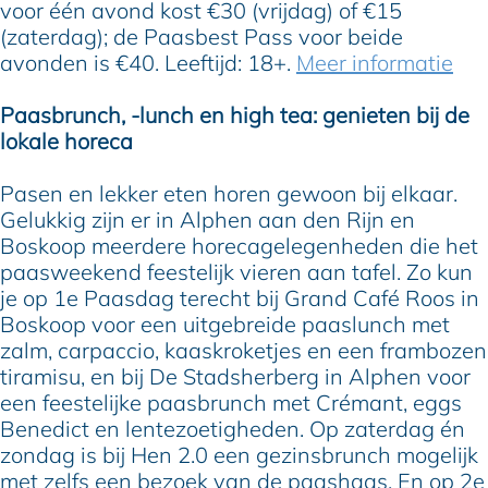
voor één avond kost €30 (vrijdag) of €15
(zaterdag); de Paasbest Pass voor beide
avonden is €40. Leeftijd: 18+.
Meer informatie
Paasbrunch, -lunch en high tea: genieten bij de
lokale horeca
Pasen en lekker eten horen gewoon bij elkaar.
Gelukkig zijn er in Alphen aan den Rijn en
Boskoop meerdere horecagelegenheden die het
paasweekend feestelijk vieren aan tafel. Zo kun
je op 1e Paasdag terecht bij Grand Café Roos in
Boskoop voor een uitgebreide paaslunch met
zalm, carpaccio, kaaskroketjes en een frambozen
tiramisu, en bij De Stadsherberg in Alphen voor
een feestelijke paasbrunch met Crémant, eggs
Benedict en lentezoetigheden. Op zaterdag én
zondag is bij Hen 2.0 een gezinsbrunch mogelijk
met zelfs een bezoek van de paashaas. En op 2e