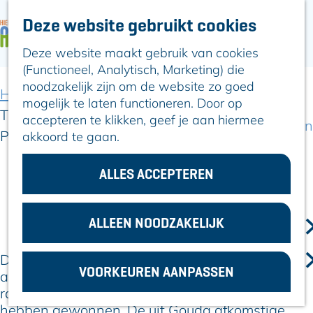
Deze website gebruikt cookies
ARTIKELEN
OVER ALPHEN
Deze website maakt gebruik van cookies
G
Hier is Boskoop
(Functioneel, Analytisch, Marketing) die
a
Lekker Lokaal
noodzakelijk zijn om de website zo goed
n
Ontdek het
Home
Artikelen
mogelijk te laten functioneren. Door op
a
Erfgoed
Theatermakers en muziek in het theater van
accepteren te klikken, geef je aan hiermee
a
Natuurlijk genieten
Parkvilla
akkoord te gaan.
r
Romeinse Limes
d
In en om Alphen
e
ALLES ACCEPTEREN
Kleuren van de
h
24 februari 2026
toren
|
|
|
o
m
ALLEEN NOODZAKELIJK
VOOR
e
ONDERNEMERS
p
De komende weken staat er een aantal
GEMEENTEZAKEN
VOORKEUREN AANPASSEN
a
artiesten bij Parkvilla op het podium die in de
g
race zijn voor een theaterprijs of er al een
e
hebben gewonnen. De uit Gouda afkomstige