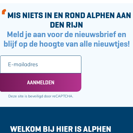
g
s
MIS NIETS IN EN ROND ALPHEN AAN
DEN RIJN
Meld je aan voor de nieuwsbrief en
blijf op de hoogte van alle nieuwtjes!
E
-
m
a
AANMELDEN
i
l
Deze site is beveiligd door reCAPTCHA.
a
d
r
e
WELKOM BIJ HIER IS ALPHEN
s