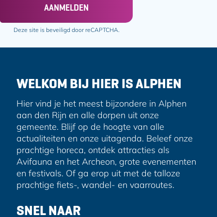
a
AANMELDEN
i
l
Deze site is beveiligd door reCAPTCHA.
a
d
r
e
WELKOM BIJ HIER IS ALPHEN
s
Hier vind je het meest bijzondere in Alphen
aan den Rijn en alle dorpen uit onze
gemeente. Blijf op de hoogte van alle
actualiteiten en onze uitagenda. Beleef onze
prachtige horeca, ontdek attracties als
Avifauna en het Archeon, grote evenementen
en festivals. Of ga erop uit met de talloze
prachtige fiets-, wandel- en vaarroutes.
SNEL NAAR