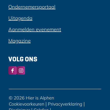
Ondernemersportaal
Uitagenda
Aanmelden evenement
Magazine
VOLG ONS
F
I
a
n
c
s
e
t
b
a
© 2026 Hier is Alphen
o
g
|
|
Cookievoorkeuren
Privacyverklaring
o
r
|
|