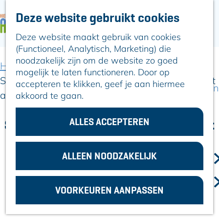
Deze website gebruikt cookies
ARTIKELEN
OVER ALPHEN
Deze website maakt gebruik van cookies
G
Hier is Boskoop
(Functioneel, Analytisch, Marketing) die
a
Lekker Lokaal
noodzakelijk zijn om de website zo goed
n
Ontdek het
Home
Artikelen
mogelijk te laten functioneren. Door op
a
Erfgoed
Succesvolle kick-off markeert start van De Buurt
accepteren te klikken, geef je aan hiermee
a
Natuurlijk genieten
als Ecosysteem in Boskoop
akkoord te gaan.
r
Romeinse Limes
d
In en om Alphen
e
ALLES ACCEPTEREN
Succesvolle kick-off markeert start
Kleuren van de
h
toren
van De Buurt als Ecosysteem in
o
Boskoop
m
ALLEEN NOODZAKELIJK
VOOR
e
ONDERNEMERS
22 juni 2026
|
|
|
p
GEMEENTEZAKEN
VOORKEUREN AANPASSEN
a
g
e