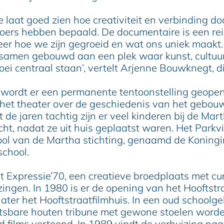
e laat goed zien hoe creativiteit en verbinding do
oers hebben bepaald. De documentaire is een rei
weer hoe we zijn gegroeid en wat ons uniek maakt. 
amen gebouwd aan een plek waar kunst, cultuu
oei centraal staan’, vertelt Arjenne Bouwknegt, di
wordt er een permanente tentoonstelling geopen
het theater over de geschiedenis van het gebou
ot de jaren tachtig zijn er veel kinderen bij de Mar
ht, nadat ze uit huis geplaatst waren. Het Parkv
ol van de Martha stichting, genaamd de Koningi
chool.
rt Expressie’70, een creatieve broedplaats met cu
zingen. In 1980 is er de opening van het Hooftstr
 later het Hooftstraatfilmhuis. In een oud school
tsbare houten tribune met gewone stoelen worde
d films vertoond. In 1989 vindt de verhuizing naa