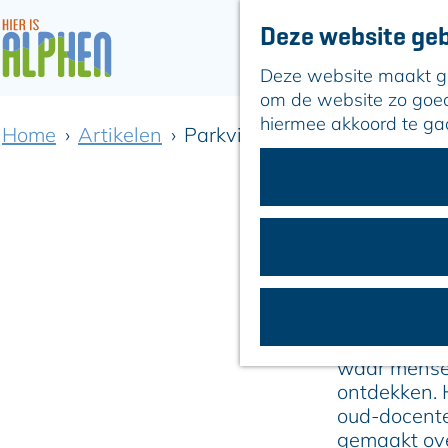
Deze website geb
Deze website maakt geb
G
om de website zo goed 
a
hiermee akkoord te ga
Home
Artikelen
Parkvilla viert 55 jaar Kunst 
n
a
a
r
d
e
h
PA
o
m
Parkvilla be
e
waar mensen
p
ontdekken. 
a
oud-docente
g
gemaakt ove