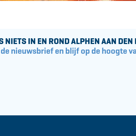
o
l
o
k
S NIETS IN EN ROND ALPHEN AAN DEN 
 de nieuwsbrief en blijf op de hoogte va