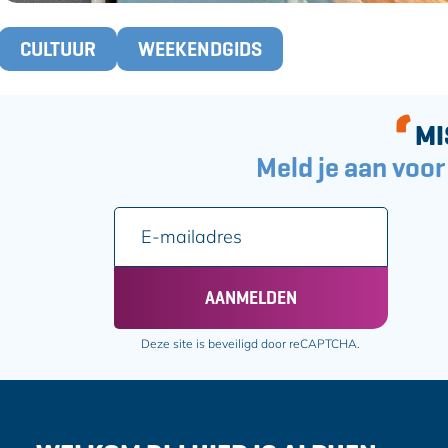
T
CULTUUR
WEEKENDGIDS
a
g
s
MI
Meld je aan voor
E
-
m
a
AANMELDEN
i
l
Deze site is beveiligd door reCAPTCHA.
a
d
r
e