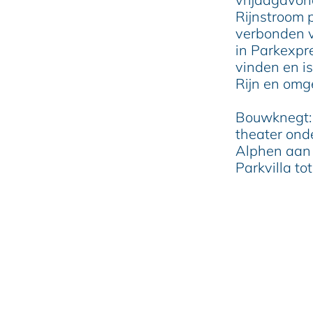
Rijnstroom p
verbonden v
in Parkexpr
vinden en is
Rijn en omg
Bouwknegt: ‘
theater ond
Alphen aan 
Parkvilla to