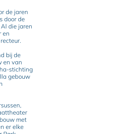
or de jaren
s door de
Al die jaren
r en
recteur.
d bij de
w en van
tha-stichting
illa gebouw
n
rsussen,
aattheater
gebouw met
n er elke
r Park