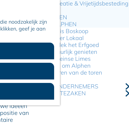
Recreatie & Vrijetijdsbesteding
ARTIKELEN
ie noodzakelijk zijn
OVER ALPHEN
klikken, geef je aan
Hier is Boskoop
Lekker Lokaal
Ontdek het Erfgoed
Natuurlijk genieten
Romeinse Limes
In en om Alphen
Kleuren van de toren
LTUUR
VOOR ONDERNEMERS
GEMEENTEZAKEN
et dé plek
uwe ideeën
positie van
taire