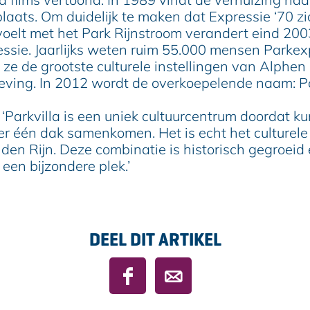
laats. Om duidelijk te maken dat Expressie ‘70 zi
oelt met het Park Rijnstroom verandert eind 20
essie. Jaarlijks weten ruim 55.000 mensen Parkex
 ze de grootste culturele instellingen van Alphe
eving. In 2012 wordt de overkoepelende naam: Pa
Parkvilla is een uniek cultuurcentrum doordat kun
er één dak samenkomen. Het is echt het culturele
den Rijn. Deze combinatie is historisch gegroeid
t een bijzondere plek.’
DEEL DIT ARTIKEL
D
D
e
e