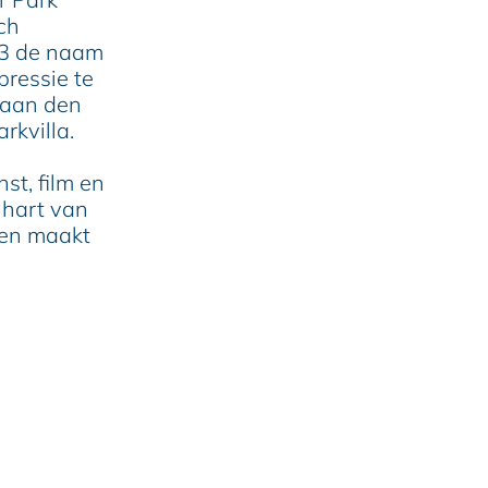
ch
03 de naam
pressie te
n aan den
rkvilla.
st, film en
 hart van
 en maakt