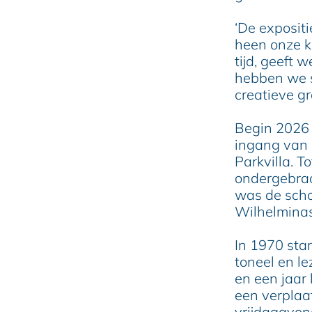
e
‘De expositi
heen onze k
tijd, geeft 
hebben we s
creatieve gr
Begin 2026 
ingang van 
Parkvilla. T
ondergebrac
was de scho
Wilhelminas
In 1970 sta
toneel en le
en een jaar
een verplaa
vrijdagavon