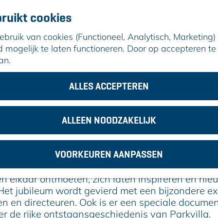
ruikt cookies
ruik van cookies (Functioneel, Analytisch, Marketing) d
mogelijk te laten functioneren. Door op accepteren te 
an.
& Cultuur
ALLES ACCEPTEREN
25 november 2025
|
|
|
ALLEEN NOODZAKELIJK
RKVILLA VIERT 55 JAAR KUNST & CU
VOORKEUREN AANPASSEN
staat 55 jaar. Gelegen in het Park Rijnstroom is h
 elkaar ontmoeten, zich laten inspireren en nie
Het jubileum wordt gevierd met een bijzondere ex
n en directeuren. Ook is er een speciale documen
r de rijke ontstaansgeschiedenis van Parkvilla.