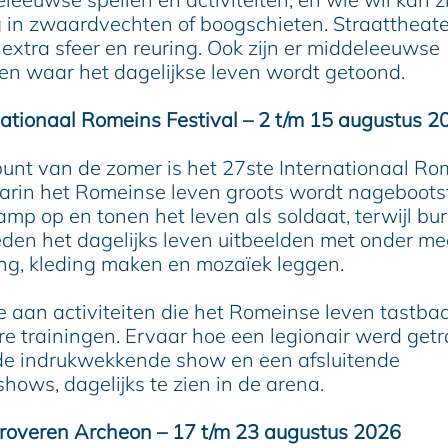
g in zwaardvechten of boogschieten. Straattheat
extra sfeer en reuring. Ook zijn er middeleeuwse
 waar het dagelijkse leven wordt getoond.
nationaal Romeins Festival – 2 t/m 15 augustus 2
unt van de zomer is het 27ste Internationaal Ro
aarin het Romeinse leven groots wordt nagebootst
mp op en tonen het leven als soldaat, terwijl bu
den het dagelijks leven uitbeelden met onder me
ng, kleding maken en mozaïek leggen.
e aan activiteiten die het Romeinse leven tastba
ire trainingen. Ervaar hoe een legionair werd get
de indrukwekkende show en een afsluitende
hows, dagelijks te zien in de arena.
roveren Archeon – 17 t/m 23 augustus 2026