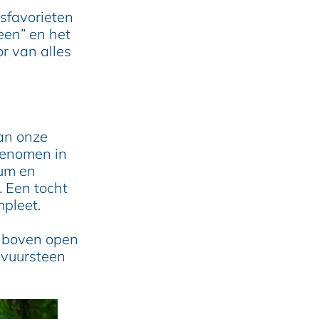
sfavorieten
en” en het
r van alles
van onze
genomen in
cum en
. Een tocht
pleet.
 boven open
 vuursteen