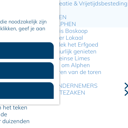
Recreatie & Vrijetijdsbesteding
ARTIKELEN
ie noodzakelijk zijn
OVER ALPHEN
klikken, geef je aan
Hier is Boskoop
Lekker Lokaal
Ontdek het Erfgoed
Natuurlijk genieten
Romeinse Limes
In en om Alphen
Kleuren van de toren
VOOR ONDERNEMERS
jn
GEMEENTEZAKEN
 het teken
nde
r duizenden
e