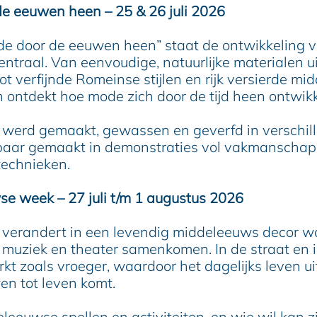
e eeuwen heen – 25 & 26 juli 2026
de door de eeuwen heen” staat de ontwikkeling v
 centraal. Van eenvoudige, natuurlijke materialen u
tot verfijnde Romeinse stijlen en rijk versierde m
n ontdekt hoe mode zich door de tijd heen ontwik
 werd gemaakt, gewassen en geverfd in verschill
baar gemaakt in demonstraties vol vakmanschap
technieken.
e week – 27 juli t/m 1 augustus 2026
verandert in een levendig middeleeuws decor w
muziek en theater samenkomen. In de straat en i
t zoals vroeger, waardoor het dagelijks leven ui
n tot leven komt.
eleeuwse spellen en activiteiten, en wie wil kan