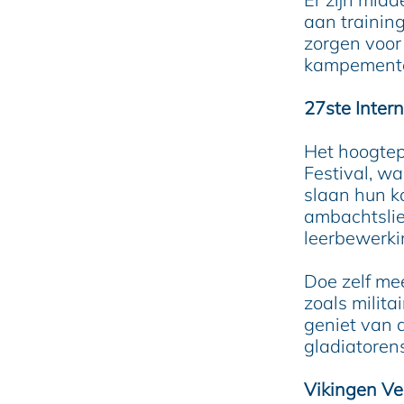
aan trainin
zorgen voor 
kampementen
27ste Inter
Het hoogtep
Festival, w
slaan hun ka
ambachtslie
leerbewerki
Doe zelf me
zoals milita
geniet van 
gladiatorens
Vikingen Ve