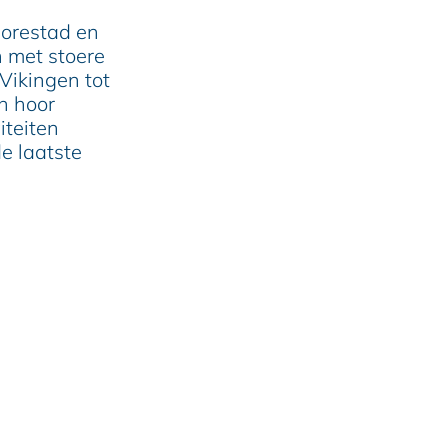
Dorestad en
h met stoere
Vikingen tot
n hoor
iteiten
e laatste