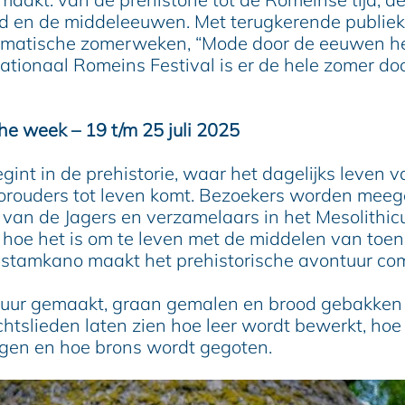
d en de middeleeuwen. Met terugkerende publiek
ematische zomerweken, “Mode door de eeuwen he
ationaal Romeins Festival is er de hele zomer doo
he week – 19 t/m 25 juli 2025
int in de prehistorie, waar het dagelijks leven 
orouders tot leven komt. Bezoekers worden mee
 van de Jagers en verzamelaars in het Mesolithi
 hoe het is om te leven met de middelen van toen
stamkano maakt het prehistorische avontuur com
vuur gemaakt, graan gemalen en brood gebakken
htslieden laten zien hoe leer wordt bewerkt, hoe
gen en hoe brons wordt gegoten.