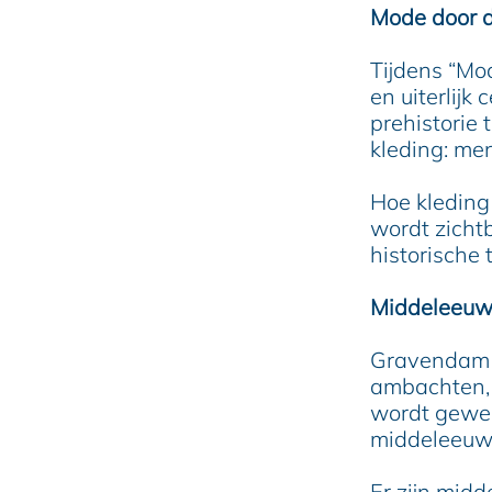
Mode door d
Tijdens “Mo
en uiterlijk
prehistorie 
kleding: me
Hoe kleding
wordt zicht
historische 
Middeleeuws
Gravendam 
ambachten, 
wordt gewerk
middeleeuwe
Er zijn midd