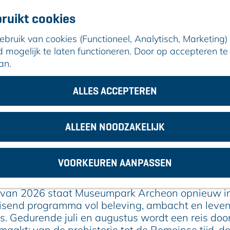
ruikt cookies
ruik van cookies (Functioneel, Analytisch, Marketing) d
mogelijk te laten functioneren. Door op accepteren te 
an.
n Museumpark Archeon Alphen aan den Rijn
ALLES ACCEPTEREN
8 juni 2026
|
|
|
ALLEEN NOODZAKELIJK
ONTDEK ZOMERSE AVONTUREN
VOORKEUREN AANPASSEN
n Museumpark Archeon Alphen aan den Ri
 van 2026 staat Museumpark Archeon opnieuw in
isend programma vol beleving, ambacht en leve
s. Gedurende juli en augustus wordt een reis doo
emaakt: van de prehistorie tot de Romeinse tijd, d