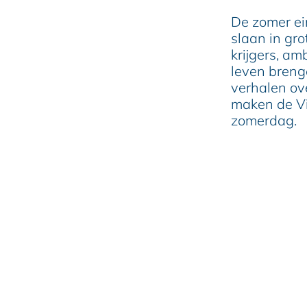
De zomer ei
slaan in gr
krijgers, a
leven breng
verhalen ove
maken de Vi
zomerdag.