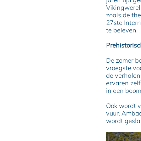
e
Vikingwerel
zoals de th
27ste Intern
te beleven.
Prehistorisc
De zomer beg
vroegste vo
de verhalen
ervaren zelf
in een boom
Ook wordt 
vuur. Ambac
wordt gesla