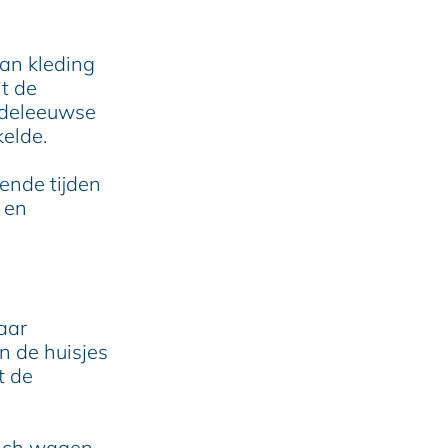
an kleding
it de
iddeleeuwse
kelde.
ende tijden
 en
aar
n de huisjes
t de
 zich wagen