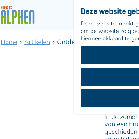
Deze website geb
Deze website maakt geb
G
om de website zo goed 
a
hiermee akkoord te ga
Home
Artikelen
Ontdek zomerse avonturen i
n
a
a
r
d
e
h
o
i
m
e
In de zomer
p
van een bru
a
geschiedeni
g
jaren tijd g