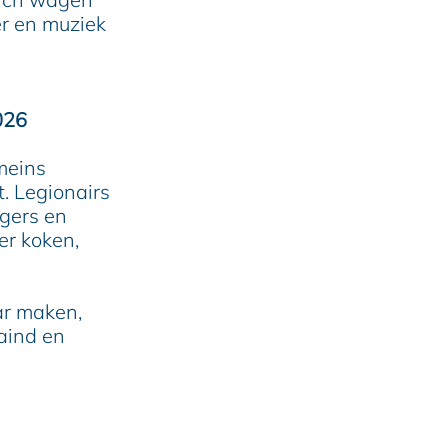
er en muziek
026
meins
. Legionairs
rgers en
er koken,
ar maken,
raind en