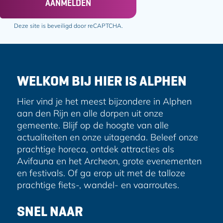
AANMELDEN
i
l
Deze site is beveiligd door reCAPTCHA.
a
d
r
e
WELKOM BIJ HIER IS ALPHEN
s
Hier vind je het meest bijzondere in Alphen
aan den Rijn en alle dorpen uit onze
gemeente. Blijf op de hoogte van alle
actualiteiten en onze uitagenda. Beleef onze
prachtige horeca, ontdek attracties als
Avifauna en het Archeon, grote evenementen
en festivals. Of ga erop uit met de talloze
prachtige fiets-, wandel- en vaarroutes.
SNEL NAAR