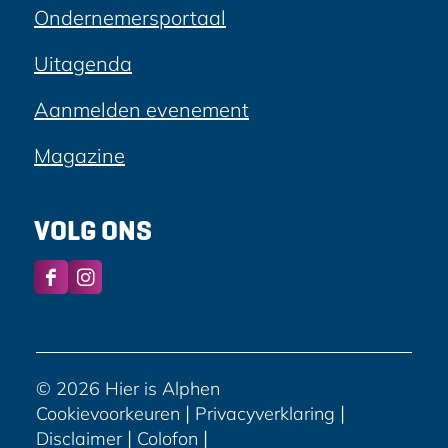
Ondernemersportaal
Uitagenda
Aanmelden evenement
Magazine
VOLG ONS
F
I
a
n
c
s
e
t
b
a
© 2026 Hier is Alphen
o
g
|
|
Cookievoorkeuren
Privacyverklaring
o
r
|
|
Disclaimer
Colofon