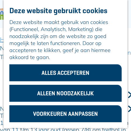
Deze website gebruikt cookies
ARTIKELEN
OVER ALPHEN
Deze website maakt gebruik van cookies
G
Hier is Boskoop
(Functioneel, Analytisch, Marketing) die
a
Lekker Lokaal
noodzakelijk zijn om de website zo goed
n
Ontdek het
Home
Artikelen
mogelijk te laten functioneren. Door op
a
Erfgoed
Nieuw in Alphen aan den Rijn: De Alphense
accepteren te klikken, geef je aan hiermee
a
Natuurlijk genieten
Trefbalclub
akkoord te gaan.
r
Romeinse Limes
d
In en om Alphen
e
ALLES ACCEPTEREN
Kleuren van de
h
27 februari 2025
toren
|
|
|
o
m
ALLEEN NOODZAKELIJK
VOOR
e
ONDERNEMERS
p
Nieuw in Alphen aan den Rijn de Alphense
GEMEENTEZAKEN
VOORKEUREN AANPASSEN
a
Trefbalclub. Elke dinsdagmiddag van 17:30-
g
18:30 uur bestaat de mogelijkheid voor kinderen
e
van 11 t/m 13 jaar oud (groep 7/8) om trefbal in