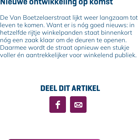
Nieuwe ontwikkeling op komst
De Van Boetzelaerstraat lijkt weer langzaam tot
leven te komen. Want er is nóg goed nieuws: in
hetzelfde rijtje winkelpanden staat binnenkort
nóg een zaak klaar om de deuren te openen.
Daarmee wordt de straat opnieuw een stukje
voller én aantrekkelijker voor winkelend publiek.
DEEL DIT ARTIKEL
D
D
e
e
e
e
l
l
d
d