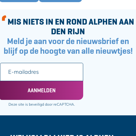
k
g
s
MIS NIETS IN EN ROND ALPHEN AAN
DEN RIJN
Meld je aan voor de nieuwsbrief en
blijf op de hoogte van alle nieuwtjes!
E
-
m
a
AANMELDEN
i
l
Deze site is beveiligd door reCAPTCHA.
a
d
r
e