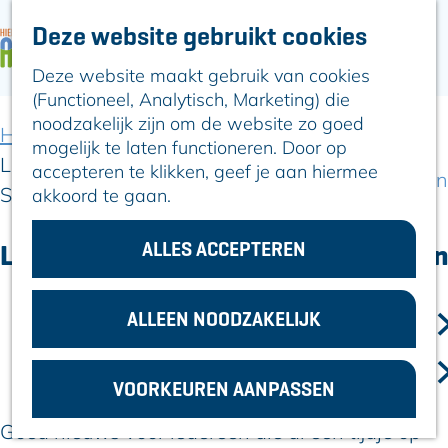
Deze website gebruikt cookies
ARTIKELEN
OVER ALPHEN
Deze website maakt gebruik van cookies
G
Hier is Boskoop
(Functioneel, Analytisch, Marketing) die
a
Lekker Lokaal
noodzakelijk zijn om de website zo goed
n
Ontdek het
Home
Artikelen
mogelijk te laten functioneren. Door op
a
Erfgoed
Lilly Loft: de nieuwe bloemenwinkel in het
accepteren te klikken, geef je aan hiermee
a
Natuurlijk genieten
Stadshart
akkoord te gaan.
r
Romeinse Limes
d
In en om Alphen
e
ALLES ACCEPTEREN
Lilly Loft: de nieuwe bloemenwinkel in
Kleuren van de
h
toren
het Stadshart
o
m
ALLEEN NOODZAKELIJK
VOOR
20 november 2025
|
|
|
e
ONDERNEMERS
p
GEMEENTEZAKEN
VOORKEUREN AANPASSEN
a
g
Goed nieuws voor iedereen die al een tijdje op
e